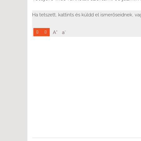
Ha tetszett, kattints és küldd el ismerőseidnek, v
+
-
A
a