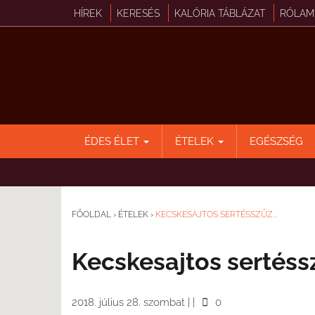
HÍREK
KERESÉS
KALÓRIA TÁBLÁZAT
RÓLAM
ÉDES ÉLET
ÉTELEK
EGÉSZSÉG
FŐOLDAL
›
ÉTELEK
›
KECSKESAJTOS SERTÉSSZŰZ...
Kecskesajtos sertéss
2018. július 28. szombat
|
|
0