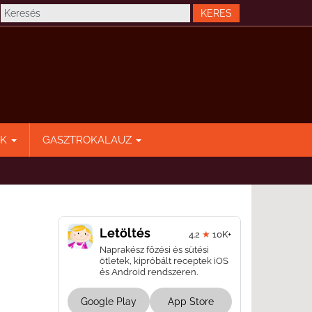
EK
GASZTROKALAUZ
Letöltés
4.2
★
10K+
Naprakész főzési és sütési
ötletek, kipróbált receptek iOS
és Android rendszeren.
Google Play
App Store