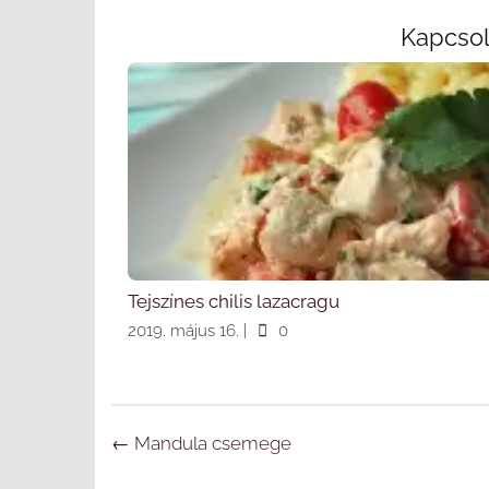
Kapcso
Tejszínes chilis lazacragu
2019. május 16.
|
0
Navigáció
←
Mandula csemege