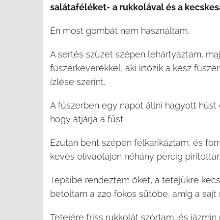
salátaféléket- a rukkolával és a kecske
Én most gombát nem használtam.
A sertés szüzet szépen lehártyáztam, maj
fűszerkeverékkel, aki irtózik a kész fűsze
ízlése szerint.
A fűszerben egy napot állni hagyott húst e
hogy átjárja a füst.
Ezután bent szépen felkarikáztam, és for
kevés olivaolajon néhány percig pirította
Tepsibe rendeztem őket, a tetejükre kec
betoltam a 220 fokos sütőbe, amíg a sajt 
Tetejére friss rukkolát szórtam, és jázmin 