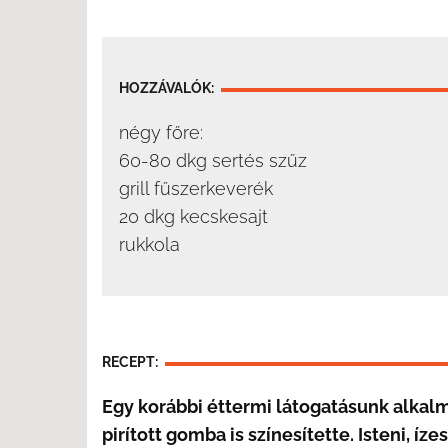
HOZZÁVALÓK:
négy főre:
60-80 dkg sertés szűz
grill fűszerkeverék
20 dkg kecskesajt
rukkola
RECEPT:
Egy korábbi éttermi látogatásunk alkalm
pirított gomba is színesítette. Isteni, íz