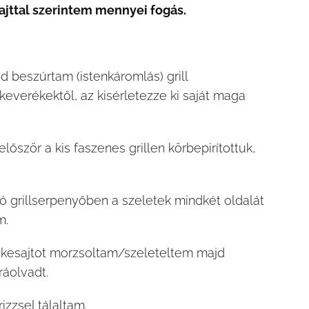
sajttal szerintem mennyei fogás.
d beszúrtam (istenkáromlás) grill
rkeverékektől, az kisérletezze ki saját maga
lőször a kis faszenes grillen körbepirítottuk,
ró grillserpenyőben a szeletek mindkét oldalát
m.
skesajtot morzsoltam/szeleteltem majd
ráolvadt.
rizzsel tálaltam.