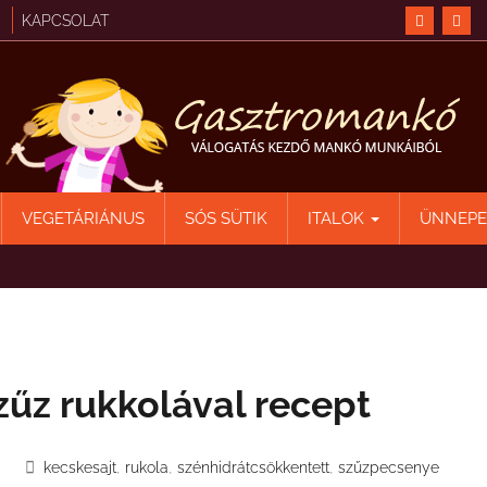
KAPCSOLAT
VEGETÁRIÁNUS
SÓS SÜTIK
ITALOK
ÜNNEP
zűz rukkolával recept
,
,
,
kecskesajt
rukola
szénhidrátcsökkentett
szűzpecsenye