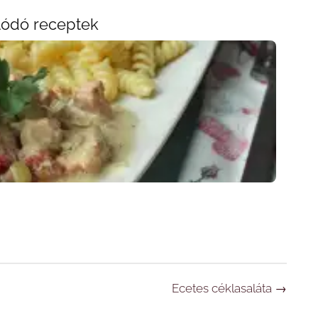
lódó receptek
Ecetes céklasaláta
→