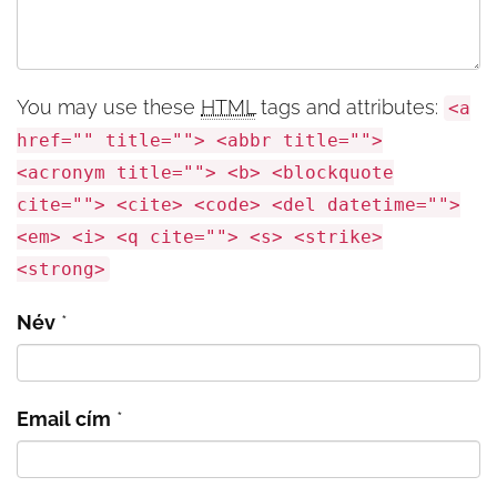
You may use these
HTML
tags and attributes:
<a
href="" title=""> <abbr title="">
<acronym title=""> <b> <blockquote
cite=""> <cite> <code> <del datetime="">
<em> <i> <q cite=""> <s> <strike>
<strong>
Név
*
Email cím
*