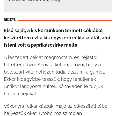
RECEPT:
Első saját, a kis kertünkben termett céklából
készítettem ezt a kis egyszerű céklasalátát, ami
isteni volt a paprikáscsirke mellé.
A leszedett céklát megmostam, és héjastól
feltettem főzni. Annyira kell megfőzni, hogy a
beleszúrt villa nehezen tudja átszúrni a gumót.
Ekkor hidegvízbe tesszük, hogy lehűljenek.
Amikor langyosra hűltek, könnyedén le tudjuk
húzni a héjukat.
Vékonyra felkarikázzuk, majd az elkészített lébe
helyezzük őket. Utóbbihoz szimplán