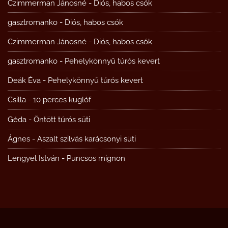
Czimmerman Jánosné
-
Diós, habos csók
gasztromanko
-
Diós, habos csók
Czimmerman Jánosné
-
Diós, habos csók
gasztromanko
-
Pehelykönnyű túrós kevert
Deák Éva
-
Pehelykönnyű túrós kevert
Csilla
-
10 perces kuglóf
Géda
-
Öntött túrós süti
Ágnes
-
Aszalt szilvás karácsonyi süti
Lengyel István
-
Puncsos mignon