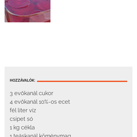
HOZZÁVALÓK:
3 evőkanál cukor
4 evőkanál 10%-os ecet
fél liter víz
csipet só
1 kg cékla
1 teáskanál köménymag