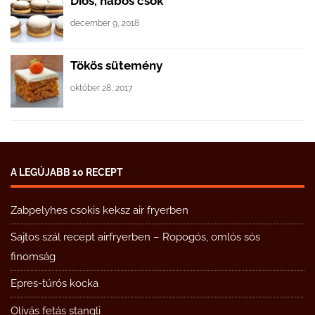
Diós, habos csók
december 9, 2018
Tökös sütemény
október 28, 2017
A LEGÚJABB 10 RECEPT
Zabpelyhes csokis keksz air fryerben
Sajtos szál recept airfryerben – Ropogós, omlós sós
finomság
Epres-túrós kocka
Olívás fetás stangli