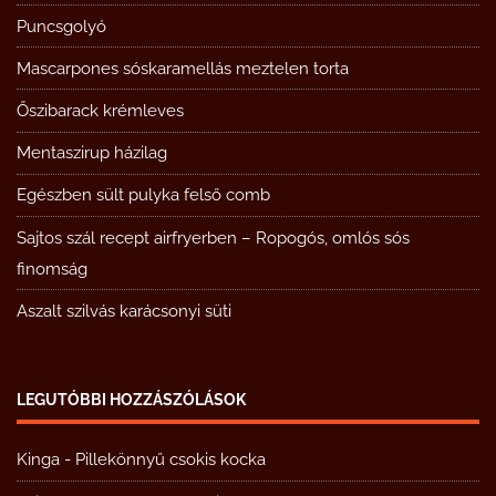
Puncsgolyó
Mascarpones sóskaramellás meztelen torta
Őszibarack krémleves
Mentaszirup házilag
Egészben sült pulyka felső comb
Sajtos szál recept airfryerben – Ropogós, omlós sós
finomság
Aszalt szilvás karácsonyi süti
LEGUTÓBBI HOZZÁSZÓLÁSOK
Kinga
-
Pillekönnyű csokis kocka