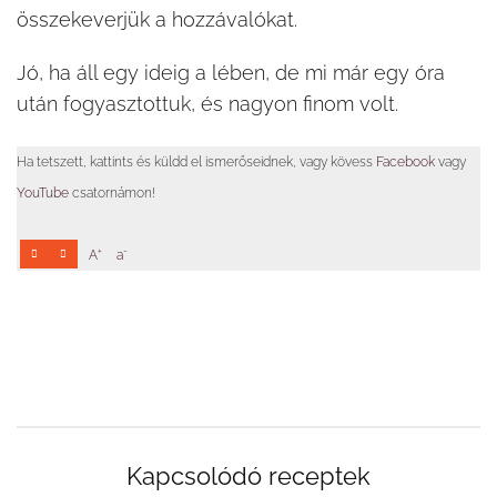
összekeverjük a hozzávalókat.
Jó, ha áll egy ideig a lében, de mi már egy óra
után fogyasztottuk, és nagyon finom volt.
Ha tetszett, kattints és küldd el ismerőseidnek, vagy kövess
Facebook
vagy
YouTube
csatornámon!
+
-
A
a
Kapcsolódó receptek