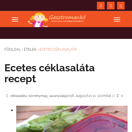
FŐOLDAL
›
ÉTELEK
›
ECETES CÉKLASALÁTA
Ecetes céklasaláta
recept
,
,
2018. augusztus 11. szombat
|
|
0
céklasaláta
köménymag
savanyúság