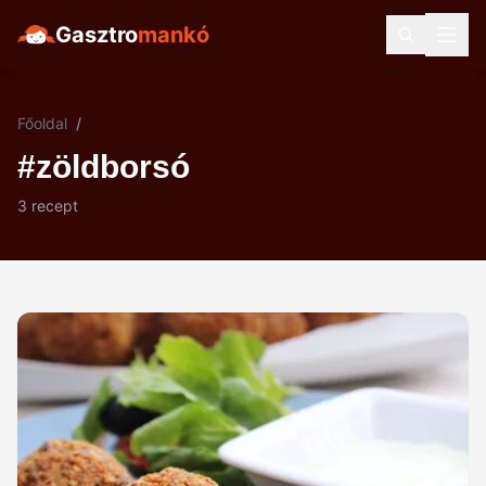
Gasztro
mankó
Főoldal
/
#zöldborsó
3 recept