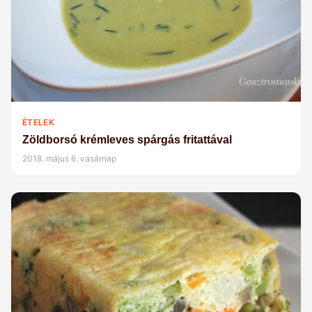
ÉTELEK
Zöldborsó krémleves spárgás fritattával
2018. május 6. vasárnap