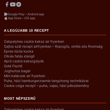
Google Play – Android app
App Store – iOS app
A LEGÚJABB 10 RECEPT
Zabpelyhes csokis keksz air fryerben
Sajtos szál recept airfryerben – Ropogós, omlós sós finomság
Epres-túrós kocka
Olívás fetás stangli
Apró csokis kekszgolyók
Gold Fischli
Joghurtos bagel
Mini kalácsok air fryerben
Puha, házi hamburgerzsemle tangzhong technikával
Csokis csiga recept – puha, vajas, házi péksütemény
MOST NÉPSZERŰ
Zabpelyhes csokis keksz air fryerben