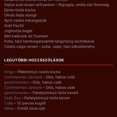
Sajtos szál recept airfryerben – Ropogós, omlós sós finomság
Epres-túrós kocka
Olívás fetás stangli
Apró csokis kekszgolyók
Gold Fischli
Joghurtos bagel
Mini kalácsok air fryerben
Puha, házi hamburgerzsemle tangzhong technikával
Csokis csiga recept – puha, vajas, házi péksütemény
LEGUTÓBBI HOZZÁSZÓLÁSOK
Kinga
–
Pillekönnyű csokis kocka
Czimmerman Jánosné
–
Diós, habos csók
gasztromanko
–
Diós, habos csók
Czimmerman Jánosné
–
Diós, habos csók
gasztromanko
–
Pehelykönnyű túrós kevert
Deák Éva
–
Pehelykönnyű túrós kevert
Csilla
–
10 perces kuglóf
Géda
–
Öntött túrós süti