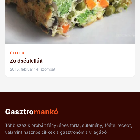
ÉTELEK
Zöldségfelfújt
2015. február 14. szombat
Gasztro
mankó
Több száz kipróbált fényképes torta, sütemény, főétel recept,
valamint hasznos cikkek a gasztronómia világából.