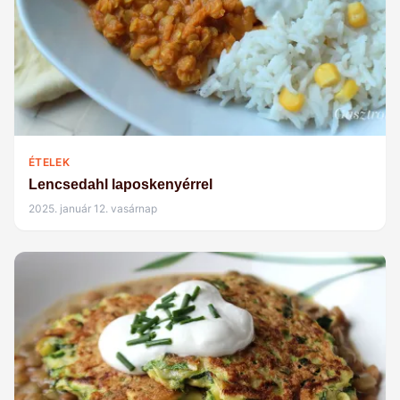
ÉTELEK
Lencsedahl laposkenyérrel
2025. január 12. vasárnap