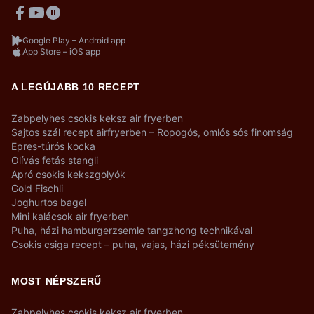
Google Play – Android app
App Store – iOS app
A LEGÚJABB 10 RECEPT
Zabpelyhes csokis keksz air fryerben
Sajtos szál recept airfryerben – Ropogós, omlós sós finomság
Epres-túrós kocka
Olívás fetás stangli
Apró csokis kekszgolyók
Gold Fischli
Joghurtos bagel
Mini kalácsok air fryerben
Puha, házi hamburgerzsemle tangzhong technikával
Csokis csiga recept – puha, vajas, házi péksütemény
MOST NÉPSZERŰ
Zabpelyhes csokis keksz air fryerben