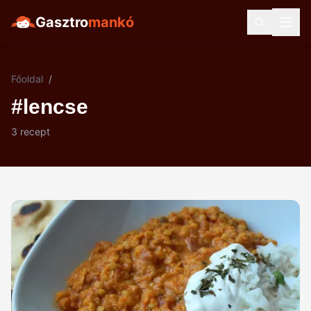
Gasztro
mankó
Főoldal
/
#lencse
3 recept