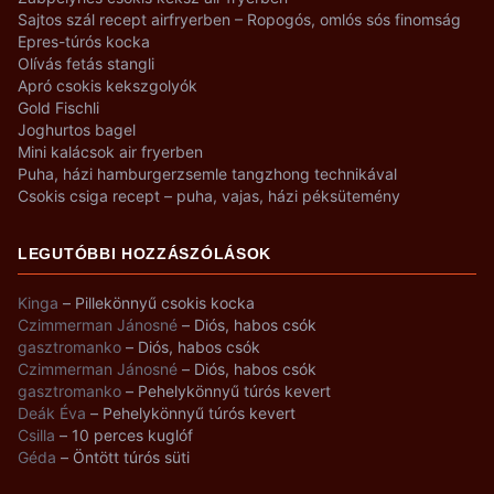
Sajtos szál recept airfryerben – Ropogós, omlós sós finomság
Epres-túrós kocka
Olívás fetás stangli
Apró csokis kekszgolyók
Gold Fischli
Joghurtos bagel
Mini kalácsok air fryerben
Puha, házi hamburgerzsemle tangzhong technikával
Csokis csiga recept – puha, vajas, házi péksütemény
LEGUTÓBBI HOZZÁSZÓLÁSOK
Kinga
–
Pillekönnyű csokis kocka
Czimmerman Jánosné
–
Diós, habos csók
gasztromanko
–
Diós, habos csók
Czimmerman Jánosné
–
Diós, habos csók
gasztromanko
–
Pehelykönnyű túrós kevert
Deák Éva
–
Pehelykönnyű túrós kevert
Csilla
–
10 perces kuglóf
Géda
–
Öntött túrós süti