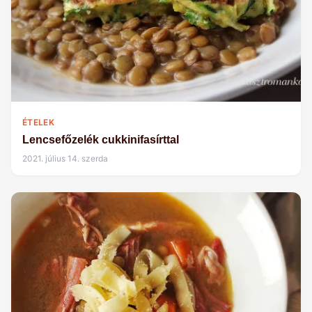
ÉTELEK
Lencsefőzelék cukkinifasírttal
2021. július 14. szerda