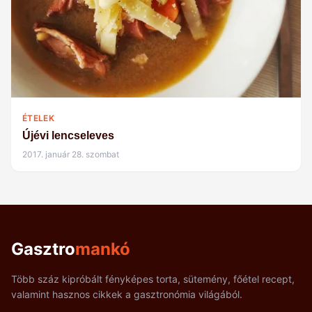
ÉTELEK
Újévi lencseleves
2017. január 28. szombat
Gasztro
mankó
Több száz kipróbált fényképes torta, sütemény, főétel recept,
valamint hasznos cikkek a gasztronómia világából.