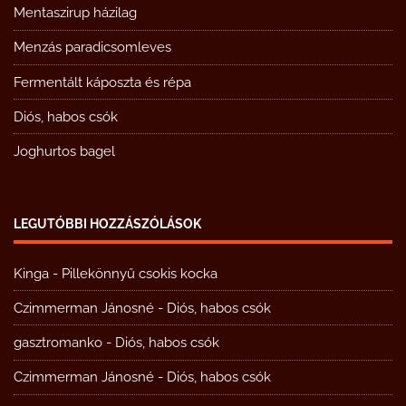
Mentaszirup házilag
Menzás paradicsomleves
Fermentált káposzta és répa
Diós, habos csók
Joghurtos bagel
LEGUTÓBBI HOZZÁSZÓLÁSOK
Kinga
-
Pillekönnyű csokis kocka
Czimmerman Jánosné
-
Diós, habos csók
gasztromanko
-
Diós, habos csók
Czimmerman Jánosné
-
Diós, habos csók