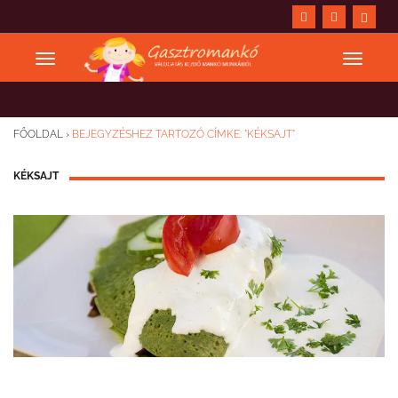
FŐOLDAL
›
BEJEGYZÉSHEZ TARTOZÓ CÍMKE: "KÉKSAJT"
KÉKSAJT