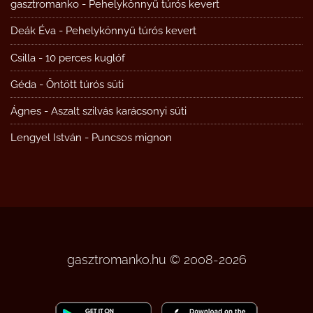
gasztromanko
-
Pehelykönnyű túrós kevert
Deák Éva
-
Pehelykönnyű túrós kevert
Csilla
-
10 perces kuglóf
Géda
-
Öntött túrós süti
Ágnes
-
Aszalt szilvás karácsonyi süti
Lengyel István
-
Puncsos mignon
gasztromanko.hu © 2008-2026