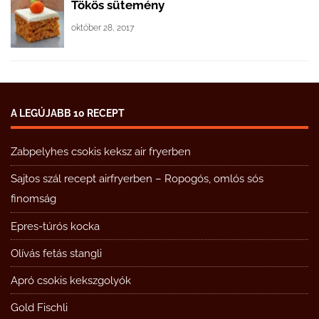
Tökös sütemény
október 28, 2017
A LEGÚJABB 10 RECEPT
Zabpelyhes csokis keksz air fryerben
Sajtos szál recept airfryerben – Ropogós, omlós sós
finomság
Epres-túrós kocka
Olívás fetás stangli
Apró csokis kekszgolyók
Gold Fischli