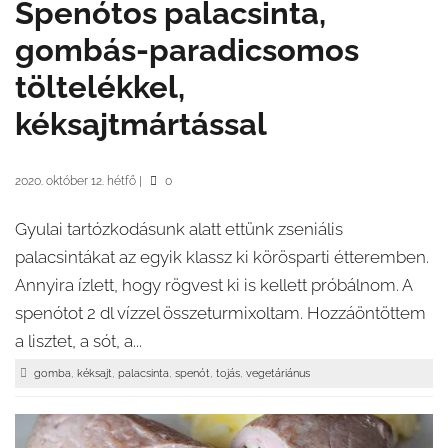
Spenótos palacsinta,
gombás-paradicsomos
töltelékkel,
kéksajtmártással
2020. október 12. hétfő
|
0
Gyulai tartózkodásunk alatt ettünk zseniális
palacsintákat az egyik klassz ki körösparti étteremben.
Annyira ízlett, hogy rögvest ki is kellett próbálnom. A
spenótot 2 dl vízzel összeturmixoltam. Hozzáöntöttem
a lisztet, a sót, a...
,
,
,
,
,
gomba
kéksajt
palacsinta
spenót
tojás
vegetáriánus