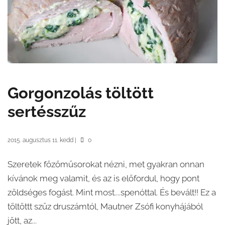
Gorgonzolás töltött
sertésszűz
2015. augusztus 11. kedd
|
0
Szeretek főzőműsorokat nézni, met gyakran onnan
kívánok meg valamit, és az is előfordul, hogy pont
zöldséges fogást. Mint most....spenóttal. És bevált!! Ez a
töltöttt szűz druszámtól, Mautner Zsófi konyhájából
jött, az...