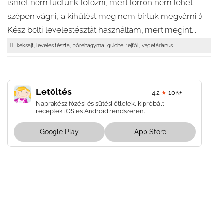
ismét nem tudtunk fotózni, mert forrón nem lehet
szépen vágni, a kihűlést meg nem bírtuk megvárni :)
Kész bolti levelestésztát használtam, mert megint...
,
,
,
,
,
kéksajt
leveles tészta
póréhagyma
quiche
tejföl
vegetáriánus
Letöltés
4.2
★
10K+
Naprakész főzési és sütési ötletek, kipróbált
receptek iOS és Android rendszeren.
Google Play
App Store