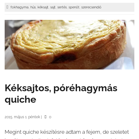
,
,
,
,
,
,
fokhagyma
hús
kéksajt
sajt
sertés
spenót
szerecsendió
Kéksajtos, póréhagymás
quiche
2015. május 1. péntek
|
0
Megint quiche készítésre adtam a fejem, de szeletet