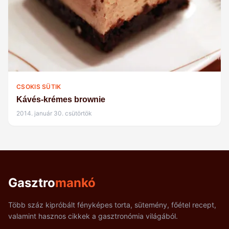
CSOKIS SÜTIK
Kávés-krémes brownie
2014. január 30. csütörtök
Gasztro
mankó
Több száz kipróbált fényképes torta, sütemény, főétel recept,
valamint hasznos cikkek a gasztronómia világából.