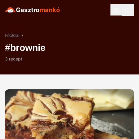
Gasztro
mankó
Főoldal
/
#brownie
3 recept