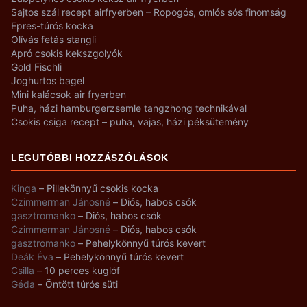
Sajtos szál recept airfryerben – Ropogós, omlós sós finomság
Epres-túrós kocka
Olívás fetás stangli
Apró csokis kekszgolyók
Gold Fischli
Joghurtos bagel
Mini kalácsok air fryerben
Puha, házi hamburgerzsemle tangzhong technikával
Csokis csiga recept – puha, vajas, házi péksütemény
LEGUTÓBBI HOZZÁSZÓLÁSOK
Kinga
–
Pillekönnyű csokis kocka
Czimmerman Jánosné
–
Diós, habos csók
gasztromanko
–
Diós, habos csók
Czimmerman Jánosné
–
Diós, habos csók
gasztromanko
–
Pehelykönnyű túrós kevert
Deák Éva
–
Pehelykönnyű túrós kevert
Csilla
–
10 perces kuglóf
Géda
–
Öntött túrós süti