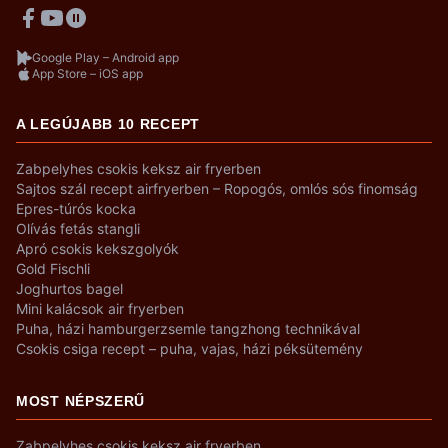
Google Play – Android app
App Store – iOS app
A LEGÚJABB 10 RECEPT
Zabpelyhes csokis keksz air fryerben
Sajtos szál recept airfryerben – Ropogós, omlós sós finomság
Epres-túrós kocka
Olívás fetás stangli
Apró csokis kekszgolyók
Gold Fischli
Joghurtos bagel
Mini kalácsok air fryerben
Puha, házi hamburgerzsemle tangzhong technikával
Csokis csiga recept – puha, vajas, házi péksütemény
MOST NÉPSZERŰ
Zabpelyhes csokis keksz air fryerben