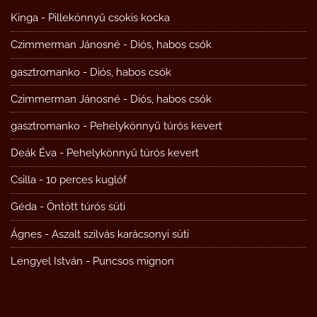
Kinga
-
Pillekönnyű csokis kocka
Czimmerman Jánosné
-
Diós, habos csók
gasztromanko
-
Diós, habos csók
Czimmerman Jánosné
-
Diós, habos csók
gasztromanko
-
Pehelykönnyű túrós kevert
Deák Éva
-
Pehelykönnyű túrós kevert
Csilla
-
10 perces kuglóf
Géda
-
Öntött túrós süti
Ágnes
-
Aszalt szilvás karácsonyi süti
Lengyel István
-
Puncsos mignon