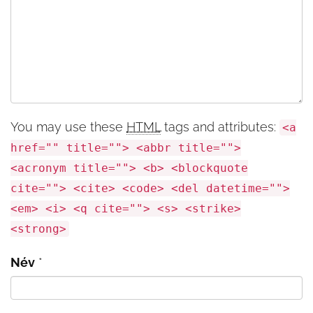
You may use these
HTML
tags and attributes:
<a
href="" title=""> <abbr title="">
<acronym title=""> <b> <blockquote
cite=""> <cite> <code> <del datetime="">
<em> <i> <q cite=""> <s> <strike>
<strong>
Név
*