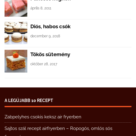
április 8, 2011
Diós, habos csók
december 9, 2018
Tökös sütemény
október 28, 2017
A LEGÚJABB 10 RECEPT
Zabpelyhes csokis keksz air fryerben
Sajtos szál recept airfryerben – Ropogós, omlós sós