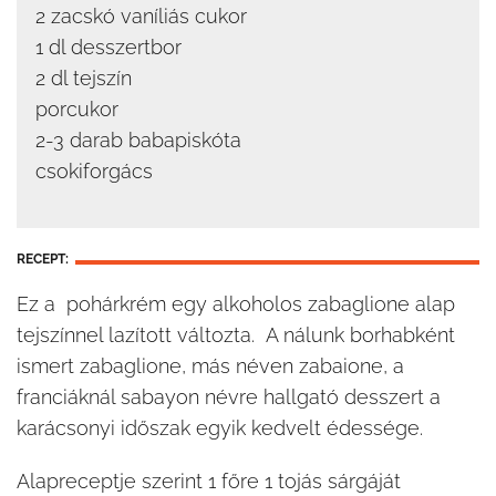
2 zacskó vaníliás cukor
1 dl desszertbor
2 dl tejszín
porcukor
2-3 darab babapiskóta
csokiforgács
RECEPT:
Ez a pohárkrém egy alkoholos zabaglione alap
tejszínnel lazított változta. A nálunk borhabként
ismert zabaglione, más néven zabaione, a
franciáknál sabayon névre hallgató desszert a
karácsonyi időszak egyik kedvelt édessége.
Alapreceptje szerint 1 főre 1 tojás sárgáját