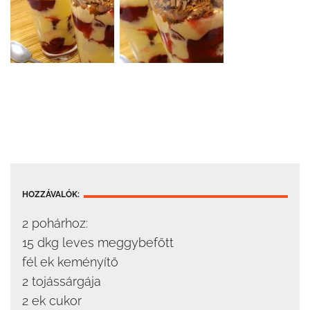
HOZZÁVALÓK:
2 pohárhoz:
15 dkg leves meggybefőtt
fél ek keményítő
2 tojássárgája
2 ek cukor