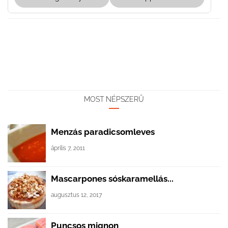
MOST NÉPSZERŰ
Menzás paradicsomleves
április 7, 2011
Mascarpones sóskaramellás...
augusztus 12, 2017
Puncsos mignon