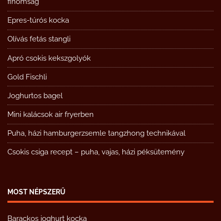
finomság
Epres-túrós kocka
Olívás fetás stangli
Apró csokis kekszgolyók
Gold Fischli
Joghurtos bagel
Mini kalácsok air fryerben
Puha, házi hamburgerzsemle tangzhong technikával
Csokis csiga recept – puha, vajas, házi péksütemény
MOST NÉPSZERŰ
Barackos joghurt kocka