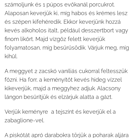
számoljunk és 1 púpos evőkanál porcukrot.
Alaposan keverjük ki, míg habos és krémes lesz
és szépen kifehéredik. Ekkor keverjünk hozzá
kevés alkoholos italt, például desszertbort vagy
finom likőrt. Majd vízgőz felett keverjük
folyamatosan, míg besűrűsödik. Várjuk meg, míg
kihűl.
A meggyet 2 zacskó vaníliás cukorral feltesszük
főzni. Ha forr, a keményítőt kevés hideg vízzel
kikeverjük, majd a meggyhez adjuk. Alacsony
lángon besűrítjük és elzárjuk alatta a gázt.
Verjük keményre a tejszínt és keverjük el a
zabaglione-vel.
A piskótát apró darabokra törjük a poharak aljára