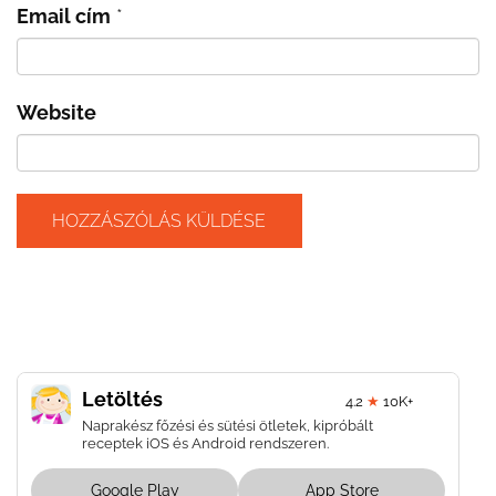
Email cím
*
Website
Letöltés
4.2
★
10K+
Naprakész főzési és sütési ötletek, kipróbált
receptek iOS és Android rendszeren.
Google Play
App Store