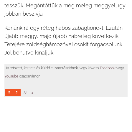
tesszük. Megöntöttük a még meleg meggyel, így
jobban beszívja.
Kenünk rá egy réteg habos zabaglione-t. Ezután
újabb meggy, majd újabb habréteg következik.
Tetejére zöldséghámozóval csokit forgácsolunk.
Jól behűtve kínáljuk.
Ha tetszett, kattints és küldd el ismerőseidnek, vagy kövess
Facebook
vagy
YouTube
csatornámon!
+
-
A
a