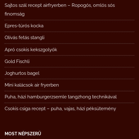
Sajtos szál recept airfryerben – Ropogós, omlós sós
finomság
Epres-túrós kocka
Olívás fetás stangli
Apró csokis kekszgolyók
Gold Fischli
Joghurtos bagel
Mini kalácsok air fryerben
Puha, házi hamburgerzsemle tangzhong technikával
Csokis csiga recept – puha, vajas, házi péksütemény
MOST NÉPSZERŰ