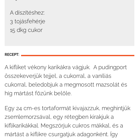
A díszítéshez:
3 tojásfehérje
15 dkg cukor
RECEPT:
A kifliket vékony karikákra vágjuk. A pudingport
összekeverjük tejjel, a cukorral, a vaníliás
cukorral, beledobjuk a megmosott mazsolát és
híg mártást főzünk belőle.
Egy 24 cm-es tortaformát kivajazzuk, meghintjük
zsemlemorzsával, egy rétegben kirakjuk a
kiflikarikákkal. Megszórjuk cukros mákkal, és a
mártást a kiflikre csurgatjuk adagonként. Így