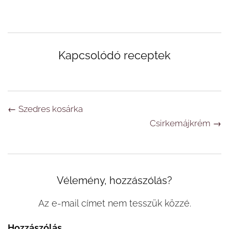
Kapcsolódó receptek
Navigáció
←
Szedres kosárka
Csirkemájkrém
→
Vélemény, hozzászólás?
Az e-mail címet nem tesszük közzé.
Hozzászólás