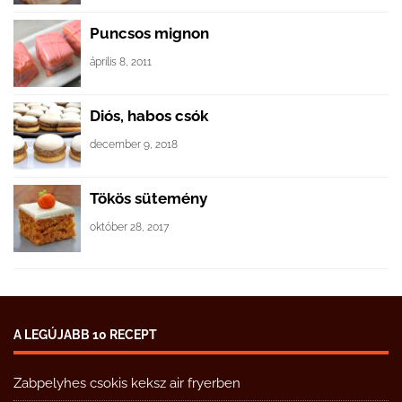
Puncsos mignon
április 8, 2011
Diós, habos csók
december 9, 2018
Tökös sütemény
október 28, 2017
A LEGÚJABB 10 RECEPT
Zabpelyhes csokis keksz air fryerben