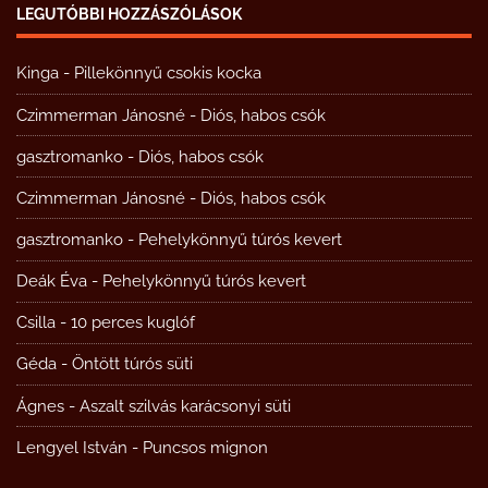
LEGUTÓBBI HOZZÁSZÓLÁSOK
Kinga
-
Pillekönnyű csokis kocka
Czimmerman Jánosné
-
Diós, habos csók
gasztromanko
-
Diós, habos csók
Czimmerman Jánosné
-
Diós, habos csók
gasztromanko
-
Pehelykönnyű túrós kevert
Deák Éva
-
Pehelykönnyű túrós kevert
Csilla
-
10 perces kuglóf
Géda
-
Öntött túrós süti
Ágnes
-
Aszalt szilvás karácsonyi süti
Lengyel István
-
Puncsos mignon