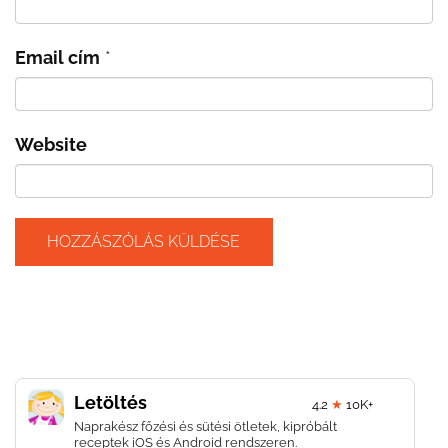
Email cím
*
Website
Letöltés
4.2
★
10K+
Naprakész főzési és sütési ötletek, kipróbált
receptek iOS és Android rendszeren.