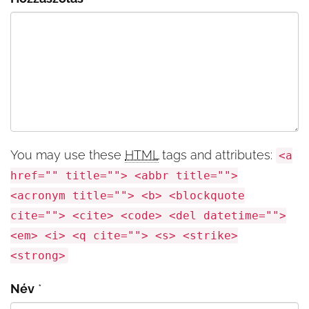
You may use these
HTML
tags and attributes:
<a
href="" title=""> <abbr title="">
<acronym title=""> <b> <blockquote
cite=""> <cite> <code> <del datetime="">
<em> <i> <q cite=""> <s> <strike>
<strong>
Név
*