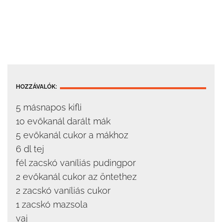
HOZZÁVALÓK:
5 másnapos kifli
10 evőkanál darált mák
5 evőkanál cukor a mákhoz
6 dl tej
fél zacskó vaníliás pudingpor
2 evőkanál cukor az öntethez
2 zacskó vaníliás cukor
1 zacskó mazsola
vaj