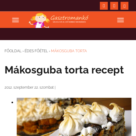
FŐOLDAL
›
ÉDES FŐÉTEL
›
MÁKOSGUBA TORTA
Mákosguba torta recept
2012. szeptember 22. szombat
|