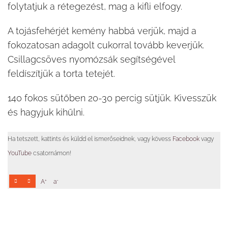
folytatjuk a rétegezést, mag a kifli elfogy.
A tojásfehérjét kemény habbá verjük, majd a
fokozatosan adagolt cukorral tovább keverjük.
Csillagcsöves nyomózsák segítségével
feldíszítjük a torta tetejét.
140 fokos sütőben 20-30 percig sütjük. Kivesszük
és hagyjuk kihűlni.
Ha tetszett, kattints és küldd el ismerőseidnek, vagy kövess
Facebook
vagy
YouTube
csatornámon!
+
-
A
a