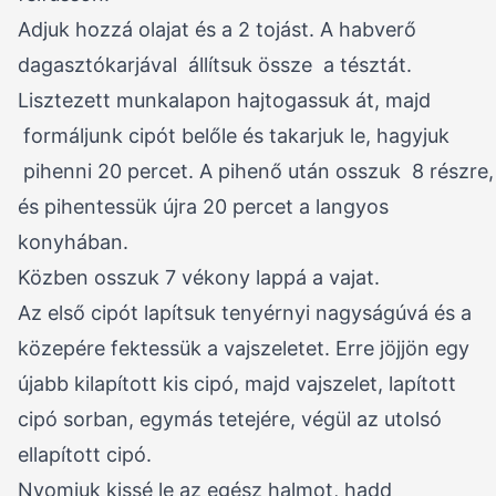
Adjuk hozzá olajat és a 2 tojást. A habverő
dagasztókarjával állítsuk össze a tésztát.
Lisztezett munkalapon hajtogassuk át, majd
formáljunk cipót belőle és takarjuk le, hagyjuk
pihenni 20 percet. A pihenő után osszuk 8 részre,
és pihentessük újra 20 percet a langyos
konyhában.
Közben osszuk 7 vékony lappá a vajat.
Az első cipót lapítsuk tenyérnyi nagyságúvá és a
közepére fektessük a vajszeletet. Erre jöjjön egy
újabb kilapított kis cipó, majd vajszelet, lapított
cipó sorban, egymás tetejére, végül az utolsó
ellapított cipó.
Nyomjuk kissé le az egész halmot, hadd