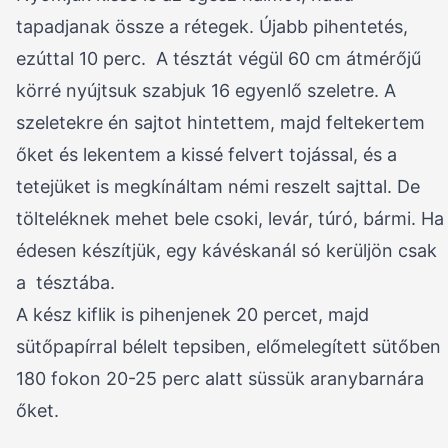
tapadjanak össze a rétegek. Újabb pihentetés,
ezúttal 10 perc. A tésztát végül 60 cm átmérőjű
körré nyújtsuk szabjuk 16 egyenlő szeletre. A
szeletekre én sajtot hintettem, majd feltekertem
őket és lekentem a kissé felvert tojással, és a
tetejüket is megkínáltam némi reszelt sajttal. De
tölteléknek mehet bele csoki, levár, túró, bármi. Ha
édesen készítjük, egy kávéskanál só kerüljön csak
a tésztába.
A kész kiflik is pihenjenek 20 percet, majd
sütőpapírral bélelt tepsiben, előmelegített sütőben
180 fokon 20-25 perc alatt süssük aranybarnára
őket.