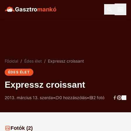
Gasztro
mankó
Főoldal
/
Édes élet
/
Expressz croissant
ÉDES ÉLET
Expressz croissant
2013. március 13. szerda
•
0 hozzászólás
•
2 fotó
Fotók (2)