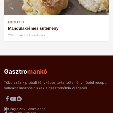
ÉDES ÉLET
Mandulakrémes sütemény
2026. március 1. vasárnap
Gasztro
mankó
Több száz kipróbált fényképes torta, sütemény, főétel recept,
valamint hasznos cikkek a gasztronómia világából.
Google Play – Android app
App Store – iOS app