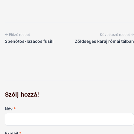
← Előző recept
Következő recept →
Spenótos-lazacos fusili
Zöldséges karaj római tálban
Szólj hozzá!
Név
*
E-mail
*