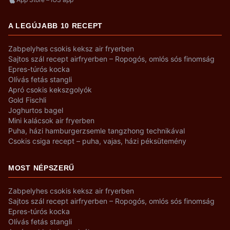
A LEGÚJABB 10 RECEPT
Zabpelyhes csokis keksz air fryerben
Sajtos szál recept airfryerben – Ropogós, omlós sós finomság
Epres-túrós kocka
Olívás fetás stangli
Apró csokis kekszgolyók
Gold Fischli
Joghurtos bagel
Mini kalácsok air fryerben
Puha, házi hamburgerzsemle tangzhong technikával
Csokis csiga recept – puha, vajas, házi péksütemény
MOST NÉPSZERŰ
Zabpelyhes csokis keksz air fryerben
Sajtos szál recept airfryerben – Ropogós, omlós sós finomság
Epres-túrós kocka
Olívás fetás stangli