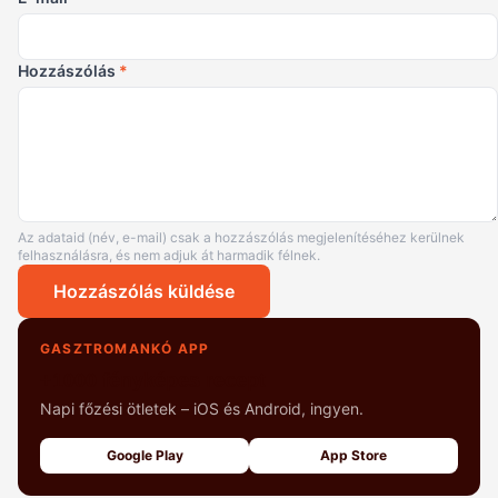
Hozzászólás
*
Az adataid (név, e-mail) csak a hozzászólás megjelenítéséhez kerülnek
felhasználásra, és nem adjuk át harmadik félnek.
Hozzászólás küldése
GASZTROMANKÓ APP
+1000 fényképes recept
Napi főzési ötletek – iOS és Android, ingyen.
Google Play
App Store