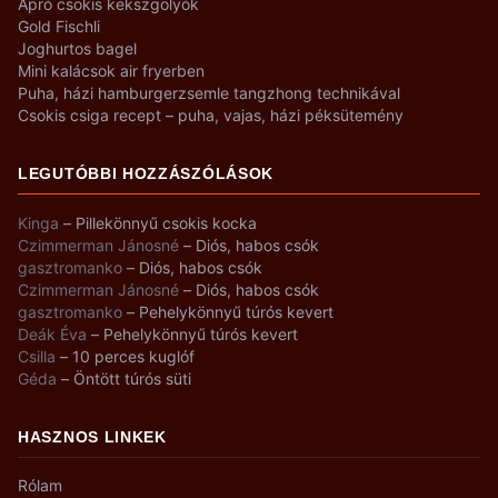
Apró csokis kekszgolyók
Gold Fischli
Joghurtos bagel
Mini kalácsok air fryerben
Puha, házi hamburgerzsemle tangzhong technikával
Csokis csiga recept – puha, vajas, házi péksütemény
LEGUTÓBBI HOZZÁSZÓLÁSOK
Kinga
–
Pillekönnyű csokis kocka
Czimmerman Jánosné
–
Diós, habos csók
gasztromanko
–
Diós, habos csók
Czimmerman Jánosné
–
Diós, habos csók
gasztromanko
–
Pehelykönnyű túrós kevert
Deák Éva
–
Pehelykönnyű túrós kevert
Csilla
–
10 perces kuglóf
Géda
–
Öntött túrós süti
HASZNOS LINKEK
Rólam