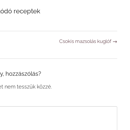
lódó receptek
Csokis mazsolás kuglóf
→
, hozzászólás?
et nem tesszük közzé.