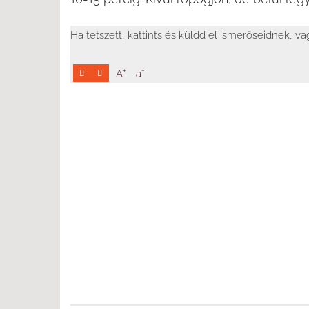
Ha tetszett, kattints és küldd el ismerőseidnek, v
+
-
A
a