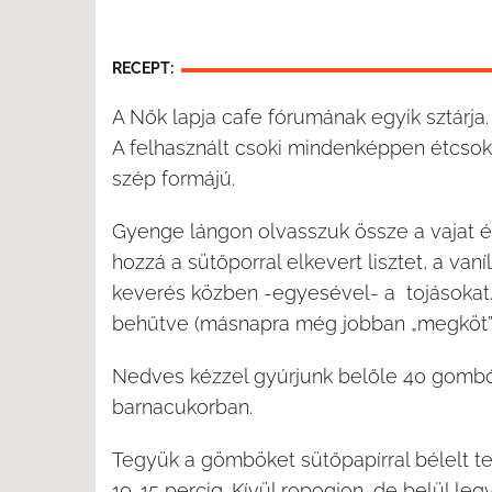
RECEPT:
A Nők lapja cafe fórumának egyik sztárja.
A felhasznált csoki mindenképpen étcsok
szép formájú.
Gyenge lángon olvasszuk össze a vajat és
hozzá a sütőporral elkevert lisztet, a vaní
keverés közben -egyesével- a tojásokat.
behűtve (másnapra még jobban „megköt”)
Nedves kézzel gyúrjunk belőle 40 gombóc
barnacukorban.
Tegyük a gömböket sütőpapírral bélelt te
10-15 percig. Kívül ropogjon, de belül le