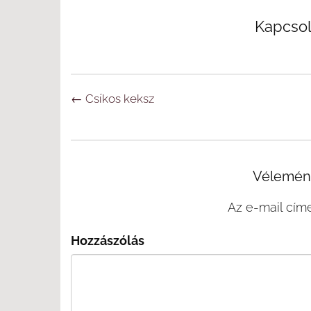
Kapcso
Navigáció
←
Csíkos keksz
Vélemény
Az e-mail cím
Hozzászólás