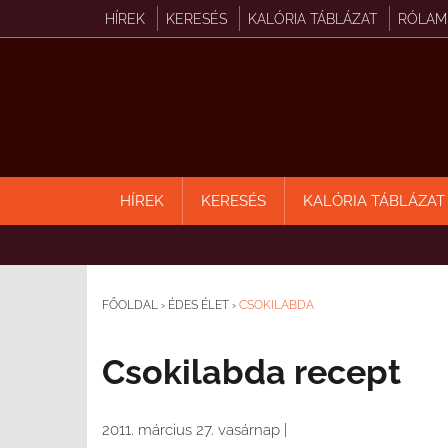
HÍREK
KERESÉS
KALÓRIA TÁBLÁZAT
RÓLAM
HÍREK
KERESÉS
KALÓRIA TÁBLÁZAT
FŐOLDAL
›
ÉDES ÉLET
›
CSOKILABDA
Csokilabda recept
2011. március 27. vasárnap
|