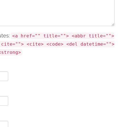
utes:
<a href="" title=""> <abbr title="">
 cite=""> <cite> <code> <del datetime="">
<strong>