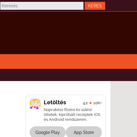
Letöltés
4.2
★
10K+
Naprakész főzési és sütési
ötletek, kipróbált receptek iOS
és Android rendszeren.
Google Play
App Store