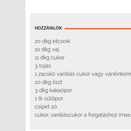
HOZZÁVALÓK:
20 dkg étcsoki
10 dkg vaj
11 dkg cukor
3 tojás
1 zacskó vaníliás cukor vagy vanilinkom
20 dkg liszt
3 dkg kakaópor
1 tk sütőpor
csipet só
cukor, vaniliáscukor a forgatáshoz (max.