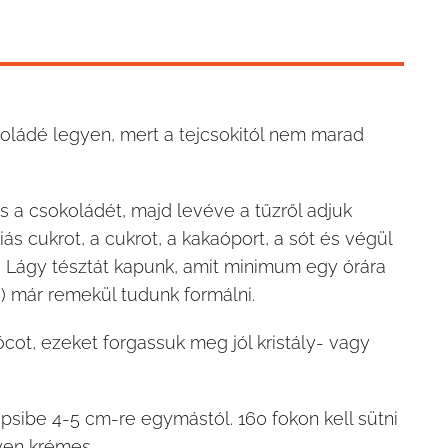
oládé legyen, mert a tejcsokitól nem marad
 a csokoládét, majd levéve a tűzről adjuk
liás cukrot, a cukrot, a kakaóport, a sót és végül
 Lágy tésztát kapunk, amit minimum egy órára
 már remekül tudunk formálni.
ot, ezeket forgassuk meg jól kristály- vagy
psibe 4-5 cm-re egymástól. 160 fokon kell sütni
gyen krémes.