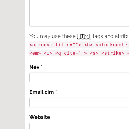
You may use these
HTML
tags and attrib
<acronym title=""> <b> <blockquote
<em> <i> <q cite=""> <s> <strike> 
Név
*
Email cím
*
Website