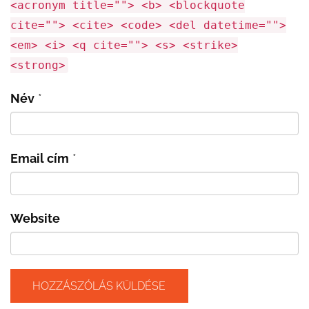
<acronym title=""> <b> <blockquote
cite=""> <cite> <code> <del datetime="">
<em> <i> <q cite=""> <s> <strike>
<strong>
Név
*
Email cím
*
Website