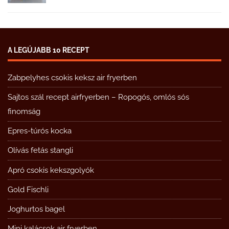
A LEGÚJABB 10 RECEPT
Zabpelyhes csokis keksz air fryerben
Sajtos szál recept airfryerben – Ropogós, omlós sós
finomság
Epres-túrós kocka
Olívás fetás stangli
Apró csokis kekszgolyók
Gold Fischli
Joghurtos bagel
Mini kalácsok air fryerben