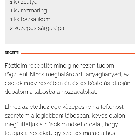
1 kk zsálya
1 kk rozmaring
1 kk bazsalikom
2 közepes sárgarépa
RECEPT:
Főztjeim receptjét mindig nehezen tudom
rögzíteni. Nincs meghatározott anyaghányad, az
esetek nagy részében érzés és kóstolás alapján
dobálom a lábosba a hozzávalókat.
Ehhez az ételhez egy közepes (én a teflonost
szeretem a legjobban) lábosban, kevés olajon
megfuttatjuk a húsok mindkét oldalát, hogy
lezájuk a rostokat, így szaftos marad a hús.