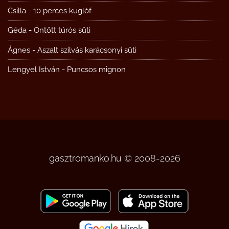
Csilla
-
10 perces kuglóf
Géda
-
Öntött túrós süti
Ágnes
-
Aszalt szilvás karácsonyi süti
Lengyel István
-
Puncsos mignon
gasztromanko.hu © 2008-2026