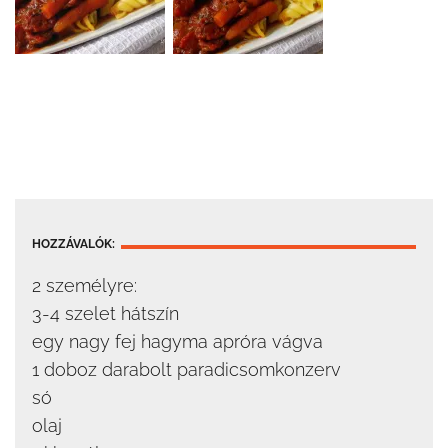
HOZZÁVALÓK:
2 személyre:
3-4 szelet hátszín
egy nagy fej hagyma apróra vágva
1 doboz darabolt paradicsomkonzerv
só
olaj