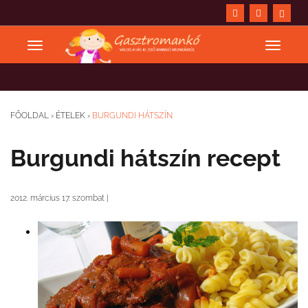
FŐOLDAL
›
ÉTELEK
›
BURGUNDI HÁTSZÍN
Burgundi hátszín recept
2012. március 17. szombat
|