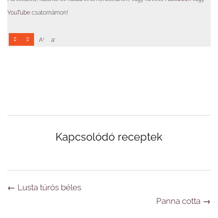
YouTube
csatornámon!
+
-
A
a
Kapcsolódó receptek
Navigáció
←
Lusta túrós béles
Panna cotta
→