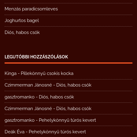
Menzás paradicsomleves
Joghurtos bagel
Diós, habos csók
LEGUTÓBBI HOZZÁSZÓLÁSOK
Kinga
-
Pillekönnyű csokis kocka
Czimmerman Jánosné
-
Diós, habos csók
gasztromanko
-
Diós, habos csók
Czimmerman Jánosné
-
Diós, habos csók
gasztromanko
-
Pehelykönnyű túrós kevert
Deák Éva
-
Pehelykönnyű túrós kevert