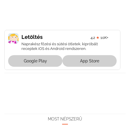
Letöltés
4.2
★
10K+
Naprakész főzési és sütési ötletek, kipróbált
receptek iOS és Android rendszeren.
Google Play
App Store
MOST NÉPSZERŰ