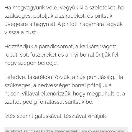
Ha megvagyunk vele, vegyük ki a szeleteket, ha
szükséges, pótoljuk a zsiradékot, és pirítsuk
üvegesre a hagymát. A pirított hagymára tegyük
vissza a húst.
Hozzáadjuk a paradicsomot, a karikára vágott
répát, sót, fűszereket és annyi borral öntjük fel,
hogy szépen befedje.
Lefedve, takarékon főzzük, a hús puhulásáig. Ha
szükséges, a nedvességet borral pótoljuk a
húson. Villával ellenőrizzük, hogy megpuhult-e, a
szaftot pedig forralással sűrítsük be.
Ízlés szerint galuskával, tésztával kínáljuk.
Ha tetszett, kattints és küldd el ismerőseidnek, vagy kövess
Facebook
vagy