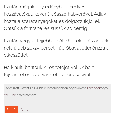
Ezután mérjük egy edénybe a nedves
hozzávalókat, keverjük össze habverővel. Adjuk
hozzá a szárazanyagokat és dolgozzuk jól el.
Öntsük a formába, és süssük 20 percig.
Ezután vegyük lejjebb a hőt, 160 fokra, és adjunk
neki újabb 20-25 percet. Tűpróbával ellenőrizzük
elkészültét.
Ha kihűlt, borítsuk ki, és tetejét voljuk be a
tejszínnel összeolvasztott fehér csokival.
Ha tetszett, kattints és küldd el ismerőseidnek, vagy kövess
Facebook
vagy
YouTube
csatornámon!
+
-
A
a