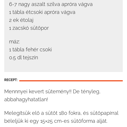
6-7 nagy aszalt szilva apróra vágva
1 tábla étcsoki apróra vágva
2 ek étolaj
1 zacskó sütőpor
máz:
1 tábla fehér csoki
0.5 dl tejszín
RECEPT:
Mennnyei kevert sütemény!! De tényleg,
abbahagyhatatlan!
Melegítsük elő a sütőt 180 fokra, és sütőpapírral
béleljük ki egy 15×25 cm-es sütőforma alját.