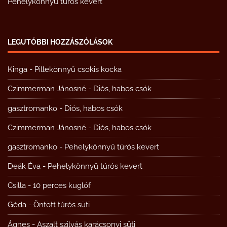
Pehelykönnyű túrós kevert
LEGUTÓBBI HOZZÁSZÓLÁSOK
Kinga
-
Pillekönnyű csokis kocka
Czimmerman Jánosné
-
Diós, habos csók
gasztromanko
-
Diós, habos csók
Czimmerman Jánosné
-
Diós, habos csók
gasztromanko
-
Pehelykönnyű túrós kevert
Deák Éva
-
Pehelykönnyű túrós kevert
Csilla
-
10 perces kuglóf
Géda
-
Öntött túrós süti
Ágnes
-
Aszalt szilvás karácsonyi süti