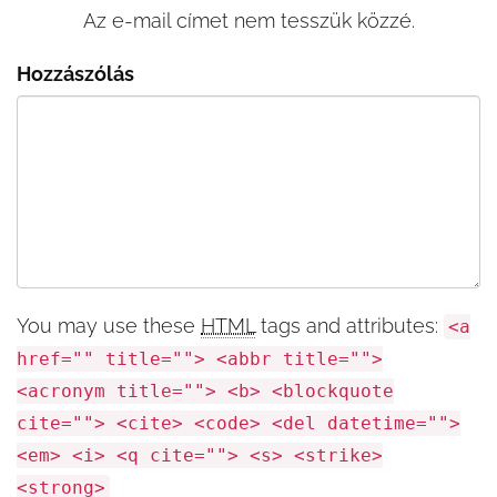
Az e-mail címet nem tesszük közzé.
Hozzászólás
You may use these
HTML
tags and attributes:
<a
href="" title=""> <abbr title="">
<acronym title=""> <b> <blockquote
cite=""> <cite> <code> <del datetime="">
<em> <i> <q cite=""> <s> <strike>
<strong>