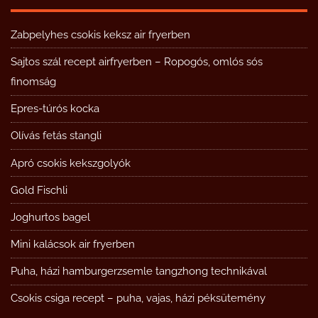
Zabpelyhes csokis keksz air fryerben
Sajtos szál recept airfryerben – Ropogós, omlós sós
finomság
Epres-túrós kocka
Olívás fetás stangli
Apró csokis kekszgolyók
Gold Fischli
Joghurtos bagel
Mini kalácsok air fryerben
Puha, házi hamburgerzsemle tangzhong technikával
Csokis csiga recept – puha, vajas, házi péksütemény