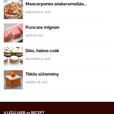
Mascarpones sóskaramellás...
augusztus 12, 2017
Puncsos mignon
április 8, 2011
Diós, habos csók
december 9, 2018
Tökös sütemény
október 28, 2017
A LEGÚJABB 10 RECEPT