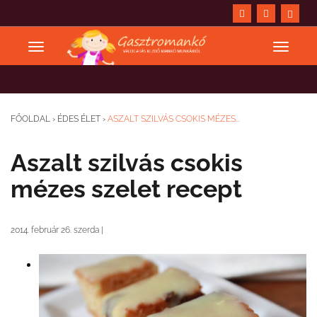
FŐOLDAL
›
ÉDES ÉLET
›
ASZALT SZILVÁS CSOKIS MÉZES...
Aszalt szilvás csokis
mézes szelet recept
2014. február 26. szerda
|