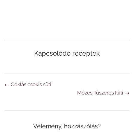
Kapcsolódó receptek
Navigáció
←
Céklás csokis süti
Mézes-fűszeres kifli
→
Vélemény, hozzászólás?