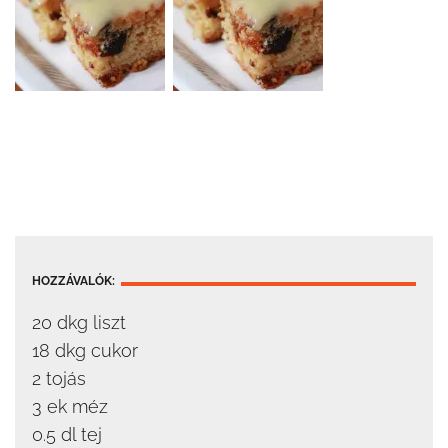
HOZZÁVALÓK:
20 dkg liszt
18 dkg cukor
2 tojás
3 ek méz
0.5 dl tej