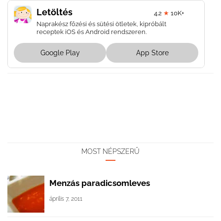
Letöltés
4.2
★
10K+
Naprakész főzési és sütési ötletek, kipróbált
receptek iOS és Android rendszeren.
Google Play
App Store
MOST NÉPSZERŰ
Menzás paradicsomleves
április 7, 2011