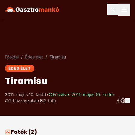
Gasztro
mankó
Főoldal
/
Édes élet
/
Tiramisu
ÉDES ÉLET
Tiramisu
2011. május 10. kedd
•
Frissítve: 2011. május 10. kedd
•
2 hozzászólás
•
2 fotó
Fotók (2)