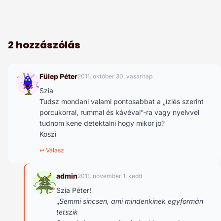
2 hozzászólás
Fülep Péter
2011. október 30. vasárnap
Szia
Tudsz mondani valami pontosabbat a „ízlés szerint
porcukorral, rummal és kávéval”-ra vagy nyelvvel
tudnom kene detektalni hogy mikor jo?
Koszi
↩ Válasz
admin
2011. november 1. kedd
Szia Péter!
„
Semmi sincsen, ami mindenkinek egyformán
tetszik