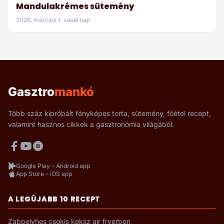
Mandulakrémes sütemény
2026. március 1. vasárnap
Gasztro
mankó
Több száz kipróbált fényképes torta, sütemény, főétel recept,
valamint hasznos cikkek a gasztronómia világából.
Google Play – Android app
App Store – iOS app
A LEGÚJABB 10 RECEPT
Zabpelyhes csokis keksz air fryerben