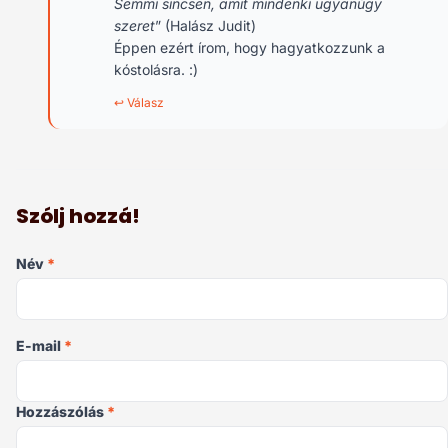
Semmi sincsen, amit mindenki ugyanúgy
szeret
” (Halász Judit)
Éppen ezért írom, hogy hagyatkozzunk a
kóstolásra. :)
↩ Válasz
Szólj hozzá!
Név
*
E-mail
*
Hozzászólás
*