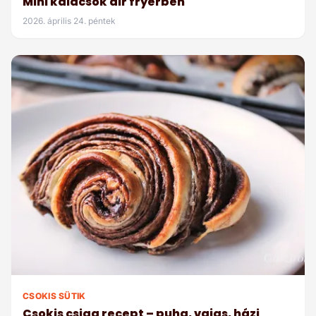
Mini kalácsok air fryerben
2026. április 24. péntek
CSOKIS SÜTIK
Csokis csiga recept – puha, vajas, házi