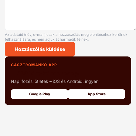
Az adataid (név, e-mail) csak a hozzászólás megjelenítéséhez kerülnek
felhasználásra, és nem adjuk át harmadik félnek.
Hozzászólás küldése
GASZTROMANKÓ APP
+1000 fényképes recept
Napi főzési ötletek – iOS és Android, ingyen.
Google Play
App Store