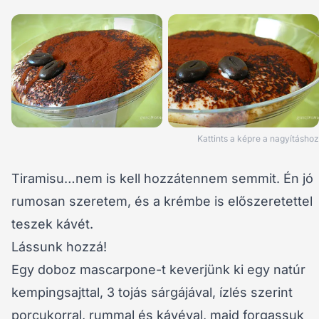
Kattints a képre a nagyításhoz
Tiramisu…nem is kell hozzátennem semmit. Én jó
rumosan szeretem, és a krémbe is előszeretettel
teszek kávét.
Lássunk hozzá!
Egy doboz mascarpone-t keverjünk ki egy natúr
kempingsajttal, 3 tojás sárgájával, ízlés szerint
porcukorral, rummal és kávéval, majd forgassuk