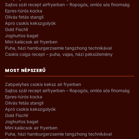
Sajtos szál recept airfryerben – Ropogós, omlós sós finomság
Epres-túrós kocka
Olívás fetás stangli
Apró csokis kekszgolyók
Gold Fischli
Joghurtos bagel
Mini kalácsok air fryerben
Puha, házi hamburgerzsemle tangzhong technikával
Csokis csiga recept – puha, vajas, házi péksütemény
MOST NÉPSZERŰ
Zabpelyhes csokis keksz air fryerben
Sajtos szál recept airfryerben – Ropogós, omlós sós finomság
Epres-túrós kocka
Olívás fetás stangli
Apró csokis kekszgolyók
Gold Fischli
Joghurtos bagel
Mini kalácsok air fryerben
Puha, házi hamburgerzsemle tangzhong technikával