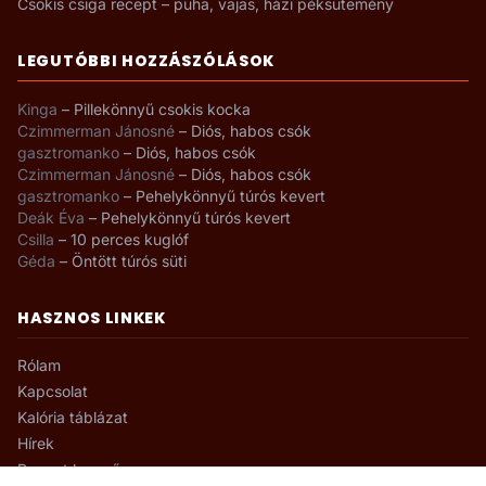
Csokis csiga recept – puha, vajas, házi péksütemény
LEGUTÓBBI HOZZÁSZÓLÁSOK
Kinga
–
Pillekönnyű csokis kocka
Czimmerman Jánosné
–
Diós, habos csók
gasztromanko
–
Diós, habos csók
Czimmerman Jánosné
–
Diós, habos csók
gasztromanko
–
Pehelykönnyű túrós kevert
Deák Éva
–
Pehelykönnyű túrós kevert
Csilla
–
10 perces kuglóf
Géda
–
Öntött túrós süti
HASZNOS LINKEK
Rólam
Kapcsolat
Kalória táblázat
Hírek
Recept kereső