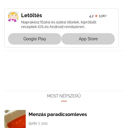
Letöltés
4.2
★
10K+
Naprakész főzési és sütési ötletek, kipróbált
receptek iOS és Android rendszeren.
Google Play
App Store
MOST NÉPSZERŰ
Menzás paradicsomleves
április 7, 2011