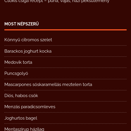
Csokis csiga recept – puha, vajas, házi péksütemény
MOST NÉPSZERŰ
Könnyű citromos szelet
Barackos joghurt kocka
Medovik torta
Puncsgolyó
Mascarpones sóskaramellás meztelen torta
Diós, habos csók
Menzás paradicsomleves
Joghurtos bagel
Mentaszirup házilag