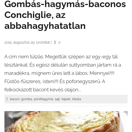
Gombás-hagymás-baconos
Conchiglie, az
abbahagyhatatlan
2015. augusztus 29. szombat
|
0
A cím nem túlzás. Megettük szépen az egy-egy tál
tésztánkat. És egész délután suttyomban jártam rá a
maradékra, mígnem üres lett a lábos. Mennyei!!!!
Füstös-fűszeres, isteni!!! És pofonegyszerű. A
felkockázott bacont kevés olajon...
,
,
,
,
,
bacon
gomba
póréhagyma
sajt
tejszín
tészta