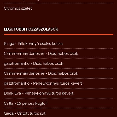
Citromos szelet
LEGUTÓBBI HOZZÁSZÓLÁSOK
Kinga
-
Pillekönnyű csokis kocka
Czimmerman Jánosné
-
Diós, habos csók
gasztromanko
-
Diós, habos csók
Czimmerman Jánosné
-
Diós, habos csók
gasztromanko
-
Pehelykönnyű túrós kevert
Deák Éva
-
Pehelykönnyű túrós kevert
Csilla
-
10 perces kuglóf
Géda
-
Öntött túrós süti