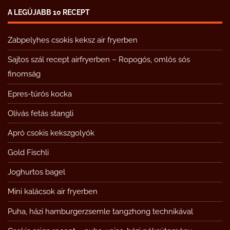
A LEGÚJABB 10 RECEPT
Zabpelyhes csokis keksz air fryerben
Sajtos szál recept airfryerben – Ropogós, omlós sós
finomság
Epres-túrós kocka
Olívás fetás stangli
Apró csokis kekszgolyók
Gold Fischli
Joghurtos bagel
Mini kalácsok air fryerben
Puha, házi hamburgerzsemle tangzhong technikával