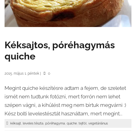
Kéksajtos, póréhagymás
quiche
2015. május 1. péntek
|
0
Megint quiche készítésre adtam a fejem, de szeletet
ismét nem tudtunk fotózni, mert forrón nem lehet
szépen vágni, a kihűlést meg nem bírtuk megvárni :)
Kész bolti levelestésztát használtam, mert megint...
,
,
,
,
,
kéksajt
leveles tészta
póréhagyma
quiche
tejföl
vegetáriánus