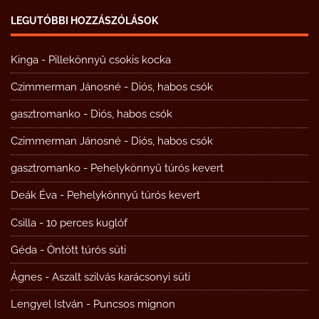
LEGUTÓBBI HOZZÁSZÓLÁSOK
Kinga
-
Pillekönnyű csokis kocka
Czimmerman Jánosné
-
Diós, habos csók
gasztromanko
-
Diós, habos csók
Czimmerman Jánosné
-
Diós, habos csók
gasztromanko
-
Pehelykönnyű túrós kevert
Deák Éva
-
Pehelykönnyű túrós kevert
Csilla
-
10 perces kuglóf
Géda
-
Öntött túrós süti
Ágnes
-
Aszalt szilvás karácsonyi süti
Lengyel István
-
Puncsos mignon