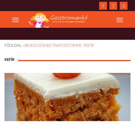
FŐOLDAL
›
BEJEGYZÉSHEZ TARTOZÓ CÍMKE: "KEFÍR"
KEFÍR