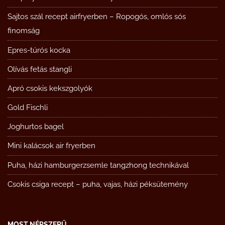
Sajtos szál recept airfryerben – Ropogós, omlós sós
finomság
Epres-túrós kocka
Olívás fetás stangli
Apró csokis kekszgolyók
Gold Fischli
Joghurtos bagel
Mini kalácsok air fryerben
Puha, házi hamburgerzsemle tangzhong technikával
Csokis csiga recept – puha, vajas, házi péksütemény
MOST NÉPSZERŰ