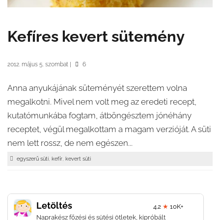
Kefíres kevert sütemény
2012. május 5. szombat
|
6
Anna anyukájának süteményét szerettem volna
megalkotni. Mivel nem volt meg az eredeti recept,
kutatómunkába fogtam, átböngésztem jónéhány
receptet, végül megalkottam a magam verzióját. A süti
nem lett rossz, de nem egészen...
,
,
egyszerű süti
kefír
kevert süti
Letöltés
4.2
★
10K+
Naprakész főzési és sütési ötletek, kipróbált