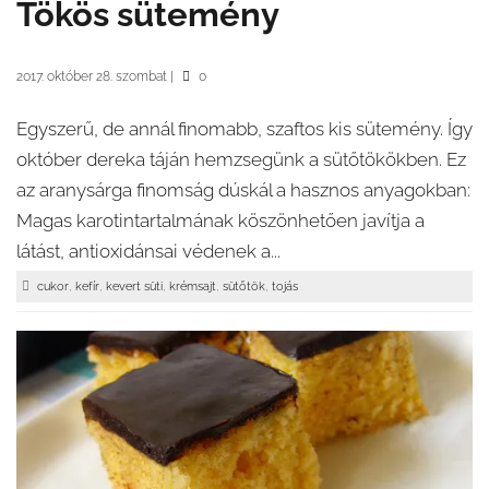
Tökös sütemény
2017. október 28. szombat
|
0
Egyszerű, de annál finomabb, szaftos kis sütemény. Így
október dereka táján hemzsegünk a sütőtökökben. Ez
az aranysárga finomság dúskál a hasznos anyagokban:
Magas karotintartalmának köszönhetően javítja a
látást, antioxidánsai védenek a...
,
,
,
,
,
cukor
kefír
kevert süti
krémsajt
sütőtök
tojás