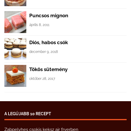
Puncsos mignon
április 8, 2011
Diós, habos csók
december 9, 2018
Tökös sütemény
október 28, 2017
A LEGÚJABB 10 RECEPT
Zabpelyhes csokis keksz air fryerben