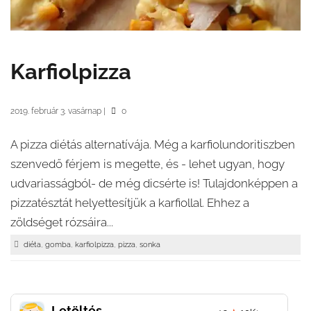
Karfiolpizza
2019. február 3. vasárnap
|
0
A pizza diétás alternatívája. Még a karfiolundoritiszben
szenvedő férjem is megette, és - lehet ugyan, hogy
udvariasságból- de még dicsérte is! Tulajdonképpen a
pizzatésztát helyettesítjük a karfiollal. Ehhez a
zöldséget rózsáira...
,
,
,
,
diéta
gomba
karfiolpizza
pizza
sonka
Letöltés