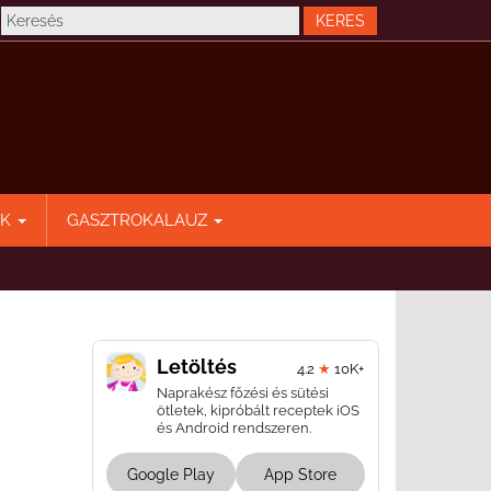
EK
GASZTROKALAUZ
Letöltés
4.2
★
10K+
Naprakész főzési és sütési
ötletek, kipróbált receptek iOS
és Android rendszeren.
Google Play
App Store