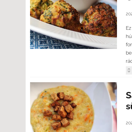
202
Ez
hú
fo
be
rác
S
s
202