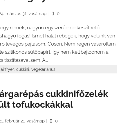
4. március 31. vasárnap
|
0
 egy remek, nagyon egyszerűen elkészíthető
shagyó fogás! Ismét hálát rebegek, hogy velünk van
rró levegős pajtásom, Cosori. Nem régen vásároltam
le szilikonos sütőpapírt, így nem kell bajlódnom a
s tisztításával sem. A...
,
,
airfryer
cukkini
vegetáriánus
árgarépás cukkinifőzelék
ült tofukockákkal
1. február 21. vasárnap
|
0