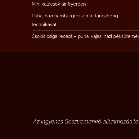
Mini kalácsok air fryerben
Puha, házi hamburgerzsemle tangzhong
technikával
Csokis csiga recept – puha, vajas, házi péksütemé
Az ingyenes Gasztromankó alkalmazás tele