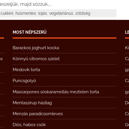
reszeljük, majd sózzuk,...
,
,
,
,
cukkini
húsmentes
tojás
vegetáriánus
zöldség
MOST NÉPSZERŰ
L
Barackos joghurt kocka
K
ós
Könnyű citromos szelet
C
Medovik torta
g
Puncsgolyó
C
Mascarpones sóskaramellás meztelen torta
g
Mentaszirup házilag
D
Menzás paradicsomleves
Cs
Diós, habos csók
G