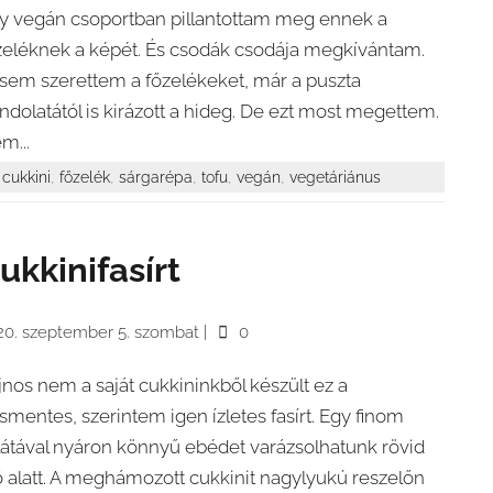
y vegán csoportban pillantottam meg ennek a
zeléknek a képét. És csodák csodája megkívántam.
sem szerettem a főzelékeket, már a puszta
ndolatától is kirázott a hideg. De ezt most megettem.
m...
,
,
,
,
,
cukkini
főzelék
sárgarépa
tofu
vegán
vegetáriánus
ukkinifasírt
20. szeptember 5. szombat
|
0
jnos nem a saját cukkininkből készült ez a
smentes, szerintem igen ízletes fasírt. Egy finom
látával nyáron könnyű ebédet varázsolhatunk rövid
ő alatt. A meghámozott cukkinit nagylyukú reszelőn