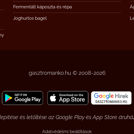
Fermentált káposzta és répa
Á
Joghurtos bagel
L
ny
gasztromanko.hu © 2008-2026
pítése és letöltése az Google Play és App Store áruház
Adatvédelmi beállítások