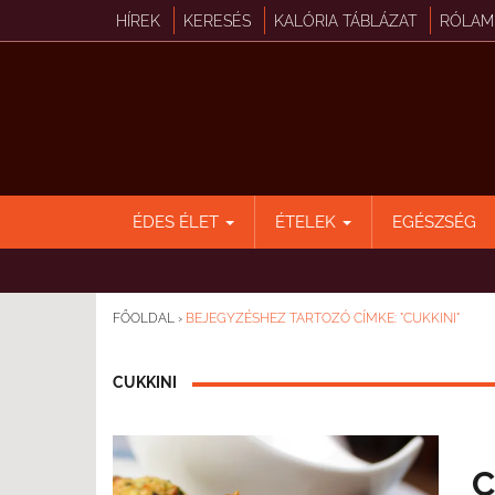
HÍREK
KERESÉS
KALÓRIA TÁBLÁZAT
RÓLAM
ÉDES ÉLET
ÉTELEK
EGÉSZSÉG
FŐOLDAL
›
BEJEGYZÉSHEZ TARTOZÓ CÍMKE: "CUKKINI"
CUKKINI
C