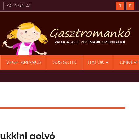
KAPCSOLAT
VEGETÁRIÁNUS
SÓS SÜTIK
ITALOK
ÜNNEP
ukkini golyó