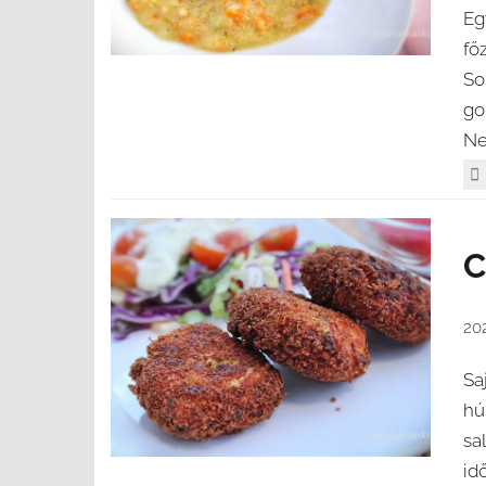
Eg
fő
So
go
Ne
C
20
Sa
hú
sa
id