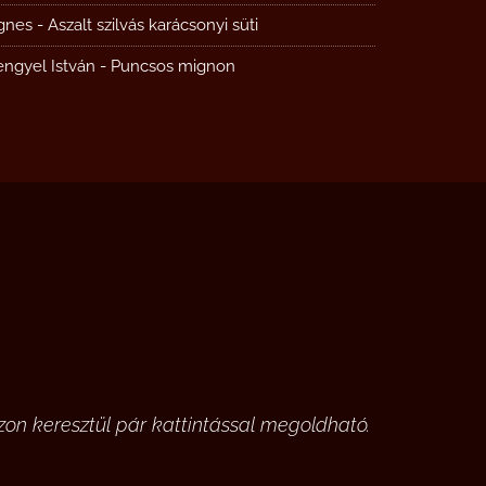
gnes
-
Aszalt szilvás karácsonyi süti
engyel István
-
Puncsos mignon
on keresztül pár kattintással megoldható.