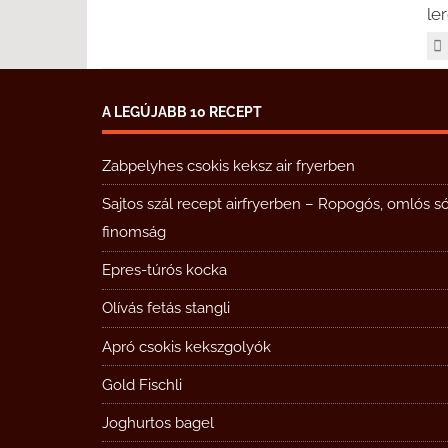
le
A LEGÚJABB 10 RECEPT
Zabpelyhes csokis keksz air fryerben
Sajtos szál recept airfryerben – Ropogós, omlós s
finomság
Epres-túrós kocka
Olívás fetás stangli
Apró csokis kekszgolyók
Gold Fischli
Joghurtos bagel