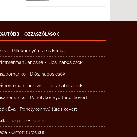
EGUTÓBBI HOZZÁSZÓLÁSOK
inga
-
Pillekönnyű csokis kocka
zimmerman Jánosné
-
Diós, habos csók
asztromanko
-
Diós, habos csók
zimmerman Jánosné
-
Diós, habos csók
asztromanko
-
Pehelykönnyű túrós kevert
eák Éva
-
Pehelykönnyű túrós kevert
illa
-
10 perces kuglóf
éda
-
Öntött túrós süti