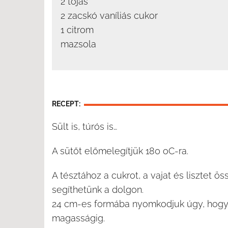
2 tojás
2 zacskó vaníliás cukor
1 citrom
mazsola
RECEPT:
Sült is, túrós is…
A sütőt előmelegítjük 180 oC-ra.
A tésztához a cukrot, a vajat és lisztet ös
segíthetünk a dolgon.
24 cm-es formába nyomkodjuk úgy, hogy 
magasságig.