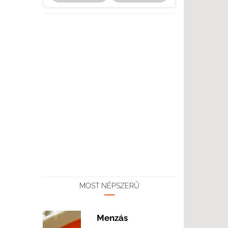
MOST NÉPSZERŰ
Menzás