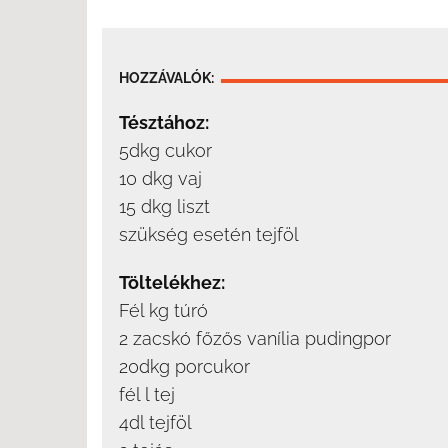
HOZZÁVALÓK:
Tésztához:
5dkg cukor
10 dkg vaj
15 dkg liszt
szükség esetén tejföl
Töltelékhez:
Fél kg túró
2 zacskó főzős vanília pudingpor
20dkg porcukor
fél l tej
4dl tejföl