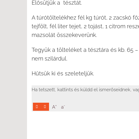
Elősütjük a tésztát.
A túrótöltelékhez fél kg túrót, 2 zacskó f
tejfölt, fél liter tejet, 2 tojást, 1 citrom re
mazsolát összekeverünk.
Tegyük a tölteléket a tésztára és kb. 65
nem szilárdul.
Hűtsük ki és szeleteljük.
Ha tetszett, kattints és küldd el ismerőseidnek, v
+
-
A
a