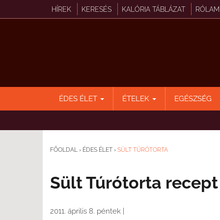
HÍREK
KERESÉS
KALÓRIA TÁBLÁZAT
RÓLAM
ÉDES ÉLET
ÉTELEK
EGÉSZSÉG
FŐOLDAL
›
ÉDES ÉLET
›
SÜLT TÚRÓTORTA
Sült Túrótorta recept
2011. április 8. péntek
|