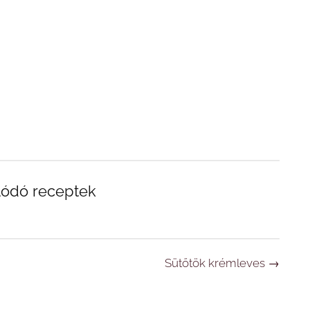
lódó receptek
Sütőtök krémleves
→