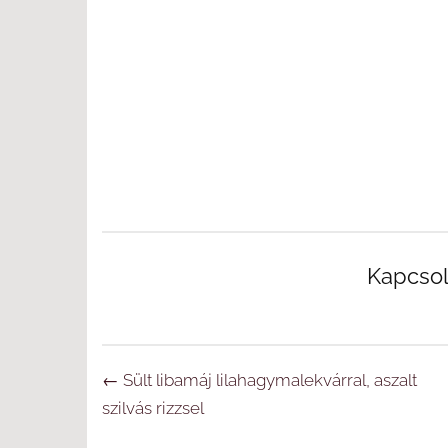
Kapcso
Navigáció
←
Sült libamáj lilahagymalekvárral, aszalt
szilvás rizzsel