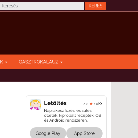
EK
GASZTROKALAUZ
Letöltés
4.2
★
10K+
Naprakész főzési és sütési
ötletek, kipróbált receptek iOS
és Android rendszeren.
Google Play
App Store