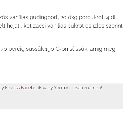
őzős vaníliás pudingport, 20 dkg porcukrot, 4 dl
szelt héját , két zacsi vaníliás cukrot és ízlés szerint
 – 70 percig süssük 190 C-on süssük, amíg meg
agy kövess
Facebook
vagy
YouTube
csatornámon!