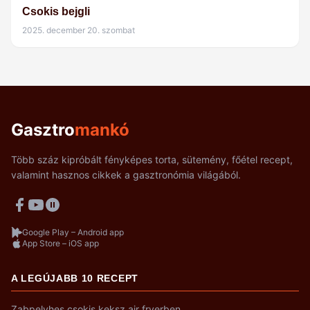
Csokis bejgli
2025. december 20. szombat
Gasztro
mankó
Több száz kipróbált fényképes torta, sütemény, főétel recept,
valamint hasznos cikkek a gasztronómia világából.
Google Play – Android app
App Store – iOS app
A LEGÚJABB 10 RECEPT
Zabpelyhes csokis keksz air fryerben