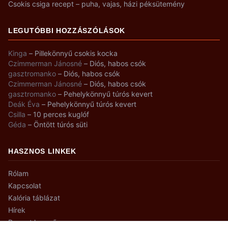
Csokis csiga recept – puha, vajas, házi péksütemény
LEGUTÓBBI HOZZÁSZÓLÁSOK
Kinga
–
Pillekönnyű csokis kocka
Czimmerman Jánosné
–
Diós, habos csók
gasztromanko
–
Diós, habos csók
Czimmerman Jánosné
–
Diós, habos csók
gasztromanko
–
Pehelykönnyű túrós kevert
Deák Éva
–
Pehelykönnyű túrós kevert
Csilla
–
10 perces kuglóf
Géda
–
Öntött túrós süti
HASZNOS LINKEK
Rólam
Kapcsolat
Kalória táblázat
Hírek
Recept kereső