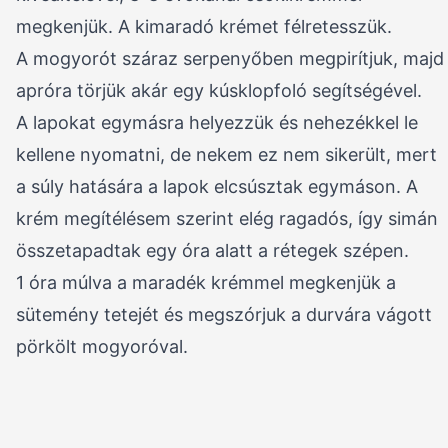
megkenjük. A kimaradó krémet félretesszük.
A mogyorót száraz serpenyőben megpirítjuk, majd
apróra törjük akár egy kúsklopfoló segítségével.
A lapokat egymásra helyezzük és nehezékkel le
kellene nyomatni, de nekem ez nem sikerült, mert
a súly hatására a lapok elcsúsztak egymáson. A
krém megítélésem szerint elég ragadós, így simán
összetapadtak egy óra alatt a rétegek szépen.
1 óra múlva a maradék krémmel megkenjük a
sütemény tetejét és megszórjuk a durvára vágott
pörkölt mogyoróval.