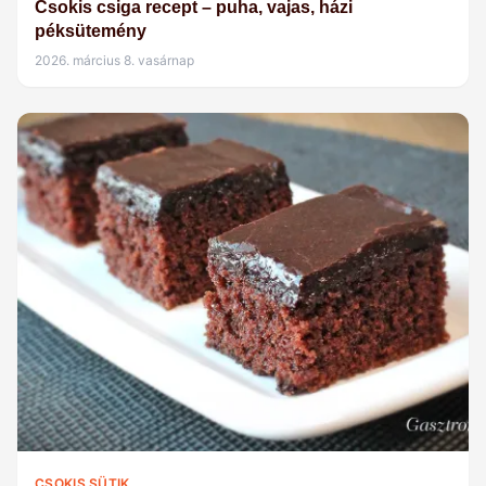
Csokis csiga recept – puha, vajas, házi
péksütemény
2026. március 8. vasárnap
CSOKIS SÜTIK