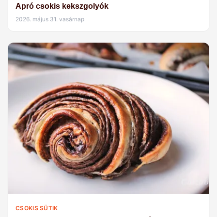
Apró csokis kekszgolyók
2026. május 31. vasárnap
CSOKIS SÜTIK