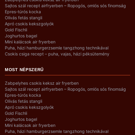
Sajtos szál recept airfryerben – Ropogós, omlós sós finomság
Epres-túrós kocka
Olívás fetás stangli
Apró csokis kekszgolyók
Gold Fischli
Joghurtos bagel
Mini kalácsok air fryerben
Puha, házi hamburgerzsemle tangzhong technikával
Csokis csiga recept – puha, vajas, házi péksütemény
MOST NÉPSZERŰ
Zabpelyhes csokis keksz air fryerben
Sajtos szál recept airfryerben – Ropogós, omlós sós finomság
Epres-túrós kocka
Olívás fetás stangli
Apró csokis kekszgolyók
Gold Fischli
Joghurtos bagel
Mini kalácsok air fryerben
Puha, házi hamburgerzsemle tangzhong technikával