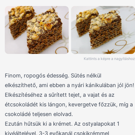
Kattints a képre a nagyításhoz
Finom, ropogós édesség. Sütés nélkül
elkészíthető, ami ebben a nyári kánikulában jól jön!
Elkészítéséhez a sűrített tejet, a vajat és az
étcsokoládét kis lángon, kevergetve főzzük, míg a
csokoládé teljesen elolvad.
Ezután hűtsük ki a krémet. Az ostyalapokat 1
kivéáltelével, 3-3 evőkanál csokikrémmel