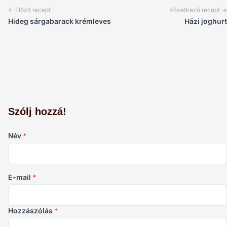
← Előző recept
Következő recept →
Hideg sárgabarack krémleves
Házi joghurt
Szólj hozzá!
Név
*
E-mail
*
Hozzászólás
*