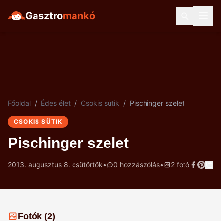
Gasztro
mankó
Főoldal
/
Édes élet
/
Csokis sütik
/
Pischinger szelet
CSOKIS SÜTIK
Pischinger szelet
2013. augusztus 8. csütörtök
•
0 hozzászólás
•
2 fotó
Fotók (2)