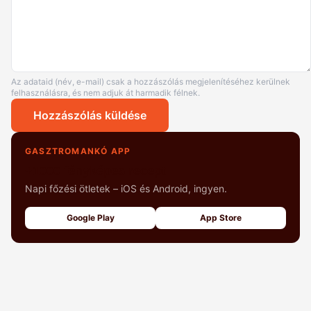
Az adataid (név, e-mail) csak a hozzászólás megjelenítéséhez kerülnek
felhasználásra, és nem adjuk át harmadik félnek.
Hozzászólás küldése
GASZTROMANKÓ APP
+1000 fényképes recept
Napi főzési ötletek – iOS és Android, ingyen.
Google Play
App Store