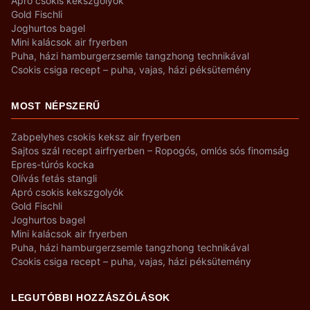
Apró csokis kekszgolyók
Gold Fischli
Joghurtos bagel
Mini kalácsok air fryerben
Puha, házi hamburgerzsemle tangzhong technikával
Csokis csiga recept – puha, vajas, házi péksütemény
MOST NÉPSZERŰ
Zabpelyhes csokis keksz air fryerben
Sajtos szál recept airfryerben – Ropogós, omlós sós finomság
Epres-túrós kocka
Olívás fetás stangli
Apró csokis kekszgolyók
Gold Fischli
Joghurtos bagel
Mini kalácsok air fryerben
Puha, házi hamburgerzsemle tangzhong technikával
Csokis csiga recept – puha, vajas, házi péksütemény
LEGUTÓBBI HOZZÁSZÓLÁSOK