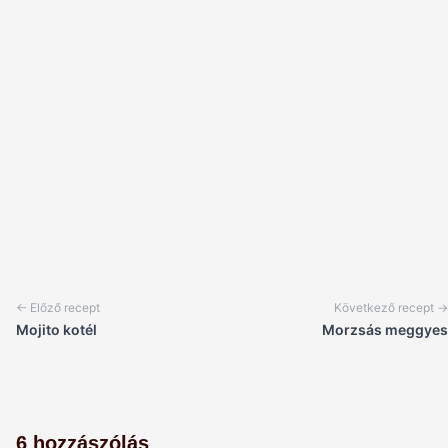
← Előző recept
Következő recept →
Mojito kotél
Morzsás meggyes
6 hozzászólás