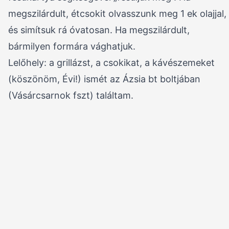
megszilárdult, étcsokit olvasszunk meg 1 ek olajjal,
és simítsuk rá óvatosan. Ha megszilárdult,
bármilyen formára vághatjuk.
Lelőhely: a grillázst, a csokikat, a kávészemeket
(köszönöm, Évi!) ismét az Ázsia bt boltjában
(Vásárcsarnok fszt) találtam.