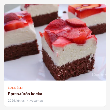
ÉDES ÉLET
Epres-túrós kocka
2026. június 14. vasárnap