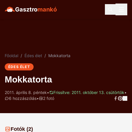
Gasztro
mankó
Főoldal
/
Édes élet
/
Mokkatorta
ÉDES ÉLET
Mokkatorta
2011. április 8. péntek
•
Frissítve: 2011. október 13. csütörtök
•
6 hozzászólás
•
2 fotó
Fotók (2)