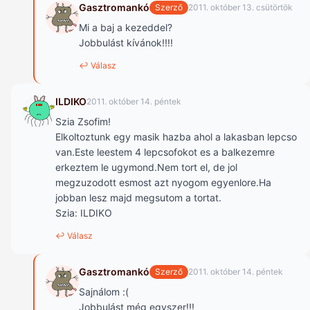
Gasztromankó
Szerző
2011. október 13. csütörtök
Mi a baj a kezeddel?
Jobbulást kívánok!!!!
↩ Válasz
ILDIKO
2011. október 14. péntek
Szia Zsofim!
Elkoltoztunk egy masik hazba ahol a lakasban lepcso
van.Este leestem 4 lepcsofokot es a balkezemre
erkeztem le ugymond.Nem tort el, de jol
megzuzodott esmost azt nyogom egyenlore.Ha
jobban lesz majd megsutom a tortat.
Szia: ILDIKO
↩ Válasz
Gasztromankó
Szerző
2011. október 14. péntek
Sajnálom :(
Jobbulást még egyszer!!!