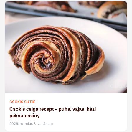
CSOKIS SÜTIK
Csokis csiga recept – puha, vajas, házi
péksütemény
2026. március 8. vasárnap