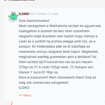
ILDIKO
2011. október 11. kedd
Szia Gasztromanko!
Most nezegettem a Mokkatorta recidet es ugyancsak
nyalogatom a szamat.Ha lesz idom szeretnem
megsutni majd.Azonban nem tudom hogy mennyi a
csoki es a suritett tej pontos adagja amit irsz, es a
sutopor. En Hollandiaba elek es itt tobbfajta es
masmeretu aronyu dolgokat lehet kapni. Megkerlek,
megtudnad esetleg grammban adni a leirtakat? Az
itteni suritett tej Pl konzervbe van es azt hiszem
370gr-os./?/ A csoki 100gr-osok. /?/ Sutopor azt
hiszem 1 zacsi itt 16gr-os.
Elore is koszonom!! Nem cikizeskent irtam! Szia es
meg sok szerencses sutogetest!
ILDIKO
↩ Válasz