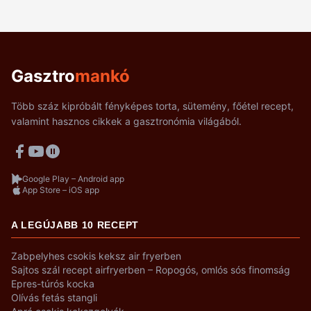
Gasztro
mankó
Több száz kipróbált fényképes torta, sütemény, főétel recept,
valamint hasznos cikkek a gasztronómia világából.
Google Play – Android app
App Store – iOS app
A LEGÚJABB 10 RECEPT
Zabpelyhes csokis keksz air fryerben
Sajtos szál recept airfryerben – Ropogós, omlós sós finomság
Epres-túrós kocka
Olívás fetás stangli