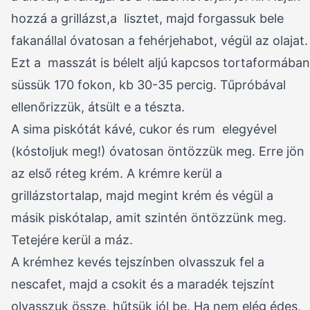
hozzá a grillázst,a lisztet, majd forgassuk bele
fakanállal óvatosan a fehérjehabot, végül az olajat.
Ezt a masszát is bélelt aljú kapcsos tortaformában
süssük 170 fokon, kb 30-35 percig. Tűpróbával
ellenőrizzük, átsült e a tészta.
A sima piskótát kávé, cukor és rum elegyével
(kóstoljuk meg!) óvatosan öntözzük meg. Erre jön
az első réteg krém. A krémre kerül a
grillázstortalap, majd megint krém és végül a
másik piskótalap, amit szintén öntözzünk meg.
Tetejére kerül a máz.
A krémhez kevés tejszínben olvasszuk fel a
nescafet, majd a csokit és a maradék tejszínt
olvasszuk össze, hűtsük jól be. Ha nem elég édes,