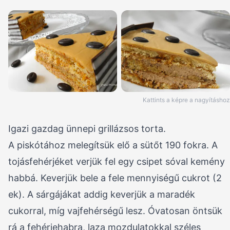
Kattints a képre a nagyításhoz
Igazi gazdag ünnepi grillázsos torta.
A piskótához melegítsük elő a sütőt 190 fokra. A
tojásfehérjéket verjük fel egy csipet sóval kemény
habbá. Keverjük bele a fele mennyiségű cukrot (2
ek). A sárgájákat addig keverjük a maradék
cukorral, míg vajfehérségű lesz. Óvatosan öntsük
rá a fehérjehabra, laza mozdulatokkal széles