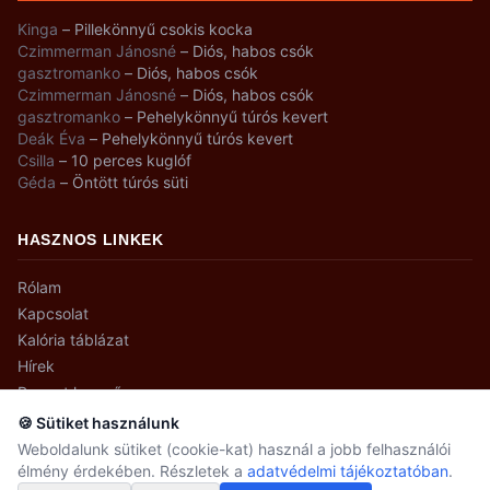
Kinga
–
Pillekönnyű csokis kocka
Czimmerman Jánosné
–
Diós, habos csók
gasztromanko
–
Diós, habos csók
Czimmerman Jánosné
–
Diós, habos csók
gasztromanko
–
Pehelykönnyű túrós kevert
Deák Éva
–
Pehelykönnyű túrós kevert
Csilla
–
10 perces kuglóf
Géda
–
Öntött túrós süti
HASZNOS LINKEK
Rólam
Kapcsolat
Kalória táblázat
Hírek
Recept kereső
🍪 Sütiket használunk
Weboldalunk sütiket (cookie-kat) használ a jobb felhasználói
élmény érdekében. Részletek a
adatvédelmi tájékoztatóban
.
© 2008–2026 gasztromanko.hu · Minden jog fenntartva.