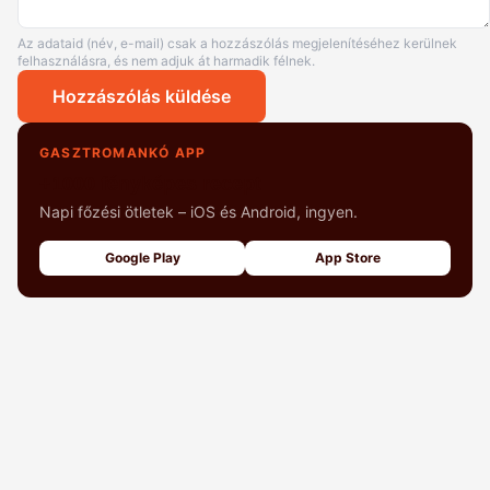
Az adataid (név, e-mail) csak a hozzászólás megjelenítéséhez kerülnek
felhasználásra, és nem adjuk át harmadik félnek.
Hozzászólás küldése
GASZTROMANKÓ APP
+1000 fényképes recept
Napi főzési ötletek – iOS és Android, ingyen.
Google Play
App Store