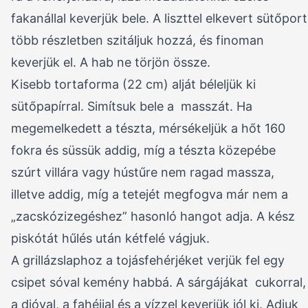
fakanállal keverjük bele. A liszttel elkevert sütőport
több részletben szitáljuk hozzá, és finoman
keverjük el. A hab ne törjön össze.
Kisebb tortaforma (22 cm) alját béleljük ki
sütőpapírral. Simítsuk bele a masszát. Ha
megemelkedett a tészta, mérsékeljük a hőt 160
fokra és süssük addig, míg a tészta közepébe
szúrt villára vagy hústűre nem ragad massza,
illetve addig, míg a tetejét megfogva már nem a
„zacskózizegéshez” hasonló hangot adja. A kész
piskótát hűlés után kétfelé vágjuk.
A grillázslaphoz a tojásfehérjéket verjük fel egy
csipet sóval kemény habbá. A sárgájákat cukorral,
a dióval, a fahéjjal és a vízzel keverjük jól ki. Adjuk