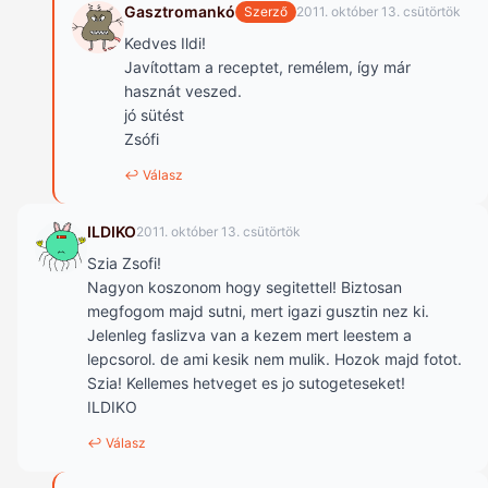
Gasztromankó
Szerző
2011. október 13. csütörtök
Kedves Ildi!
Javítottam a receptet, remélem, így már
hasznát veszed.
jó sütést
Zsófi
↩ Válasz
ILDIKO
2011. október 13. csütörtök
Szia Zsofi!
Nagyon koszonom hogy segitettel! Biztosan
megfogom majd sutni, mert igazi gusztin nez ki.
Jelenleg faslizva van a kezem mert leestem a
lepcsorol. de ami kesik nem mulik. Hozok majd fotot.
Szia! Kellemes hetveget es jo sutogeteseket!
ILDIKO
↩ Válasz