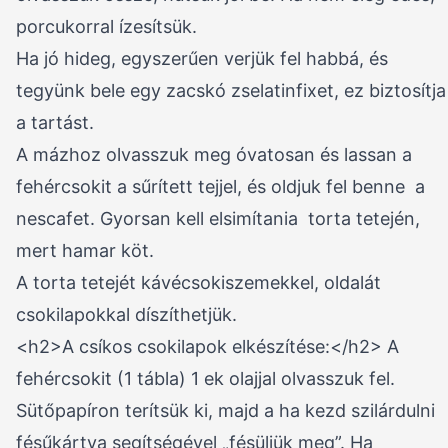
porcukorral ízesítsük.
Ha jó hideg, egyszerűen verjük fel habbá, és
tegyünk bele egy zacskó zselatinfixet, ez biztosítja
a tartást.
A mázhoz olvasszuk meg óvatosan és lassan a
fehércsokit a sűrített tejjel, és oldjuk fel benne a
nescafet. Gyorsan kell elsimítania torta tetején,
mert hamar köt.
A torta tetejét kávécsokiszemekkel, oldalát
csokilapokkal díszíthetjük.
<h2>A csíkos csokilapok elkészítése:</h2> A
fehércsokit (1 tábla) 1 ek olajjal olvasszuk fel.
Sütőpapíron terítsük ki, majd a ha kezd szilárdulni
fésűkártya segítségével „fésüljük meg”. Ha