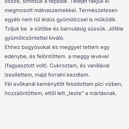
össze, simítsuk a tepsibe. Tetejét rakjuk ki
megmosott málnaszemekkel. Természetesen
egyéb nem túl lédús gyümölccsel is működik.
Toljuk be a sütőbe és barnulásig süssük. Jóféle
gyümölcsöntettel kiváló.
Ehhez bogyósokat és meggyet tettem egy
edénybe, és felöntöttem a meggy levével
(fagyasztott volt). Cukroztam, és vaníliával
ízesítettem, majd forralni kezdtem.
Fél evőkanál keményítőt feloldottam pici vízben,
hozzáöntöttem, ettől lett „teste” a mártásnak.