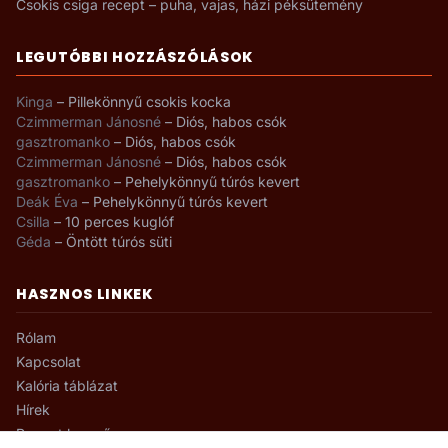
Csokis csiga recept – puha, vajas, házi péksütemény
LEGUTÓBBI HOZZÁSZÓLÁSOK
Kinga
–
Pillekönnyű csokis kocka
Czimmerman Jánosné
–
Diós, habos csók
gasztromanko
–
Diós, habos csók
Czimmerman Jánosné
–
Diós, habos csók
gasztromanko
–
Pehelykönnyű túrós kevert
Deák Éva
–
Pehelykönnyű túrós kevert
Csilla
–
10 perces kuglóf
Géda
–
Öntött túrós süti
HASZNOS LINKEK
Rólam
Kapcsolat
Kalória táblázat
Hírek
Recept kereső