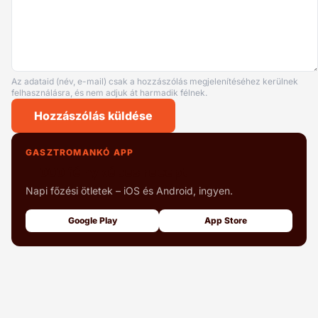
Az adataid (név, e-mail) csak a hozzászólás megjelenítéséhez kerülnek
felhasználásra, és nem adjuk át harmadik félnek.
Hozzászólás küldése
GASZTROMANKÓ APP
+1000 fényképes recept
Napi főzési ötletek – iOS és Android, ingyen.
Google Play
App Store