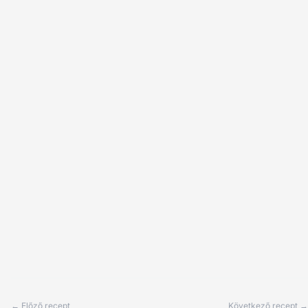
← Előző recept
Következő recept →