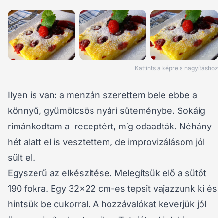
Kattints a képre a nagyításhoz
Ilyen is van: a menzán szerettem bele ebbe a
könnyű, gyümölcsös nyári süteménybe. Sokáig
rimánkodtam a receptért, míg odaadták. Néhány
hét alatt el is vesztettem, de improvizálásom jól
sült el.
Egyszerű az elkészítése. Melegítsük elő a sütőt
190 fokra. Egy 32×22 cm-es tepsit vajazzunk ki és
hintsük be cukorral. A hozzávalókat keverjük jól