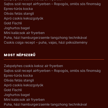
Sajtos szál recept airfryerben – Ropogós, omlós sós finomság
Epres-túrós kocka
Olívás fetás stangli
Apró csokis kekszgolyók
Gold Fischli
Joghurtos bagel
Mini kalácsok air fryerben
Puha, házi hamburgerzsemle tangzhong technikával
Csokis csiga recept – puha, vajas, házi péksütemény
MOST NÉPSZERŰ
Zabpelyhes csokis keksz air fryerben
Sajtos szál recept airfryerben – Ropogós, omlós sós finomság
Epres-túrós kocka
Olívás fetás stangli
Apró csokis kekszgolyók
Gold Fischli
Joghurtos bagel
Mini kalácsok air fryerben
Puha, házi hamburgerzsemle tangzhong technikával