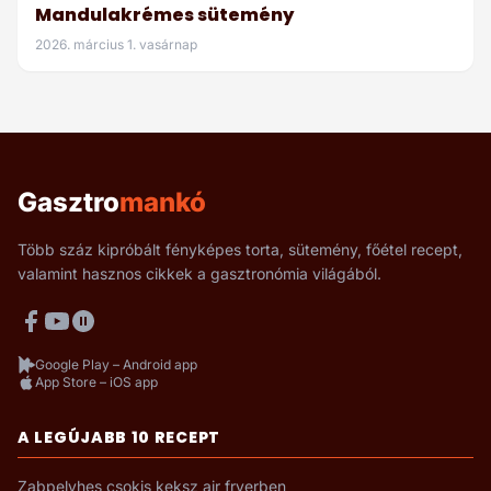
Mandulakrémes sütemény
2026. március 1. vasárnap
Gasztro
mankó
Több száz kipróbált fényképes torta, sütemény, főétel recept,
valamint hasznos cikkek a gasztronómia világából.
Google Play – Android app
App Store – iOS app
A LEGÚJABB 10 RECEPT
Zabpelyhes csokis keksz air fryerben