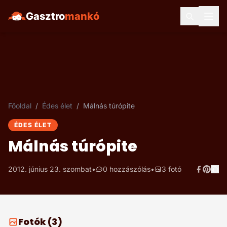
Gasztro
mankó
Főoldal
/
Édes élet
/
Málnás túrópite
ÉDES ÉLET
Málnás túrópite
2012. június 23. szombat
•
0 hozzászólás
•
3 fotó
Fotók (3)