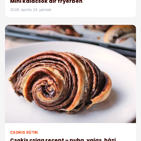
Mini kalácsok air fryerben
2026. április 24. péntek
CSOKIS SÜTIK
Csokis csiga recept – puha, vajas, házi