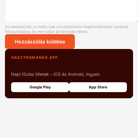
Az adataid (név, e-mail) csak a hozzászólás megjelenítéséhez kerülnek
felhasználásra, és nem adjuk át harmadik félnek.
Hozzászólás küldése
GASZTROMANKÓ APP
+1000 fényképes recept
Napi főzési ötletek – iOS és Android, ingyen.
Google Play
App Store