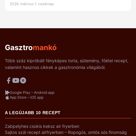
2026. március 1. vasárnap
Gasztro
mankó
Több száz kipróbált fényképes torta, sütemény, főétel recept,
valamint hasznos cikkek a gasztronómia világából.
Google Play – Android app
App Store – iOS app
A LEGÚJABB 10 RECEPT
Zabpelyhes csokis keksz air fryerben
Sajtos szál recept airfryerben – Ropogós, omlós sós finomság