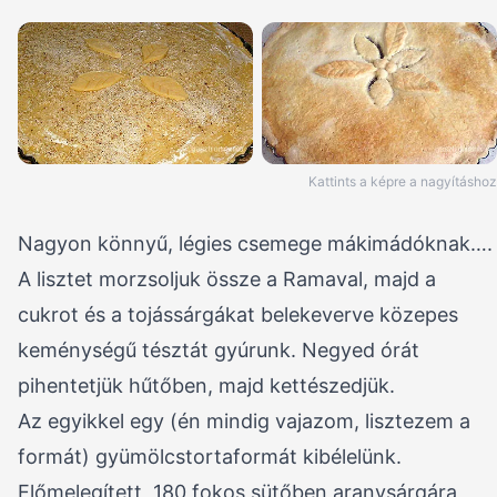
Kattints a képre a nagyításhoz
Nagyon könnyű, légies csemege mákimádóknak….
A lisztet morzsoljuk össze a Ramaval, majd a
cukrot és a tojássárgákat belekeverve közepes
keménységű tésztát gyúrunk. Negyed órát
pihentetjük hűtőben, majd kettészedjük.
Az egyikkel egy (én mindig vajazom, lisztezem a
formát) gyümölcstortaformát kibélelünk.
Előmelegített, 180 fokos sütőben aranysárgára