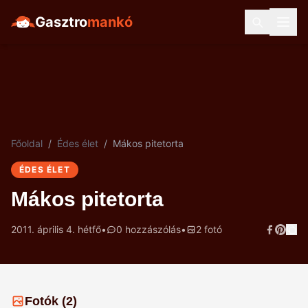
Gasztro
mankó
Főoldal
/
Édes élet
/
Mákos pitetorta
ÉDES ÉLET
Mákos pitetorta
2011. április 4. hétfő
•
0 hozzászólás
•
2 fotó
Fotók (2)