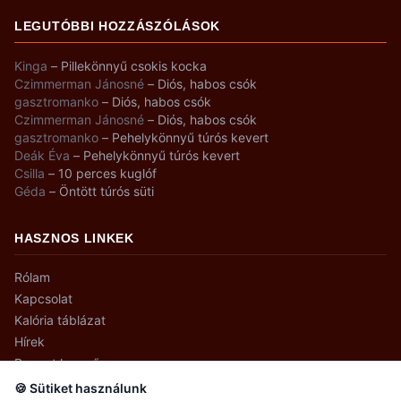
LEGUTÓBBI HOZZÁSZÓLÁSOK
Kinga
–
Pillekönnyű csokis kocka
Czimmerman Jánosné
–
Diós, habos csók
gasztromanko
–
Diós, habos csók
Czimmerman Jánosné
–
Diós, habos csók
gasztromanko
–
Pehelykönnyű túrós kevert
Deák Éva
–
Pehelykönnyű túrós kevert
Csilla
–
10 perces kuglóf
Géda
–
Öntött túrós süti
HASZNOS LINKEK
Rólam
Kapcsolat
Kalória táblázat
Hírek
Recept kereső
🍪 Sütiket használunk