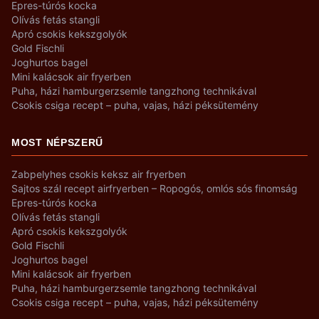
Epres-túrós kocka
Olívás fetás stangli
Apró csokis kekszgolyók
Gold Fischli
Joghurtos bagel
Mini kalácsok air fryerben
Puha, házi hamburgerzsemle tangzhong technikával
Csokis csiga recept – puha, vajas, házi péksütemény
MOST NÉPSZERŰ
Zabpelyhes csokis keksz air fryerben
Sajtos szál recept airfryerben – Ropogós, omlós sós finomság
Epres-túrós kocka
Olívás fetás stangli
Apró csokis kekszgolyók
Gold Fischli
Joghurtos bagel
Mini kalácsok air fryerben
Puha, házi hamburgerzsemle tangzhong technikával
Csokis csiga recept – puha, vajas, házi péksütemény