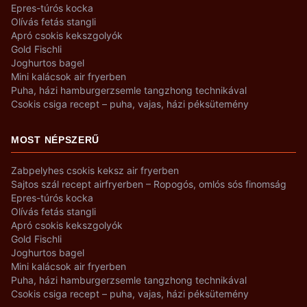
Epres-túrós kocka
Olívás fetás stangli
Apró csokis kekszgolyók
Gold Fischli
Joghurtos bagel
Mini kalácsok air fryerben
Puha, házi hamburgerzsemle tangzhong technikával
Csokis csiga recept – puha, vajas, házi péksütemény
MOST NÉPSZERŰ
Zabpelyhes csokis keksz air fryerben
Sajtos szál recept airfryerben – Ropogós, omlós sós finomság
Epres-túrós kocka
Olívás fetás stangli
Apró csokis kekszgolyók
Gold Fischli
Joghurtos bagel
Mini kalácsok air fryerben
Puha, házi hamburgerzsemle tangzhong technikával
Csokis csiga recept – puha, vajas, házi péksütemény