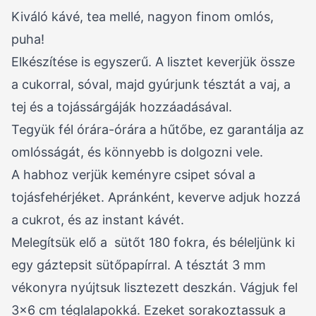
Kiváló kávé, tea mellé, nagyon finom omlós,
puha!
Elkészítése is egyszerű. A lisztet keverjük össze
a cukorral, sóval, majd gyúrjunk tésztát a vaj, a
tej és a tojássárgáják hozzáadásával.
Tegyük fél órára-órára a hűtőbe, ez garantálja az
omlósságát, és könnyebb is dolgozni vele.
A habhoz verjük keményre csipet sóval a
tojásfehérjéket. Apránként, keverve adjuk hozzá
a cukrot, és az instant kávét.
Melegítsük elő a sütőt 180 fokra, és béleljünk ki
egy gáztepsit sütőpapírral. A tésztát 3 mm
vékonyra nyújtsuk lisztezett deszkán. Vágjuk fel
3×6 cm téglalapokká. Ezeket sorakoztassuk a