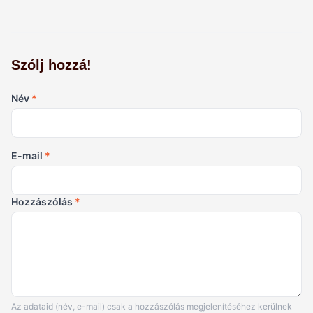
Szólj hozzá!
Név
*
E-mail
*
Hozzászólás
*
Az adataid (név, e-mail) csak a hozzászólás megjelenítéséhez kerülnek