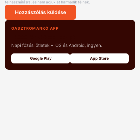
felhasználásra, és nem adjuk át harmadik félnek.
Hozzászólás küldése
GASZTROMANKÓ APP
+1000 fényképes recept
Napi főzési ötletek – iOS és Android, ingyen.
Google Play
App Store