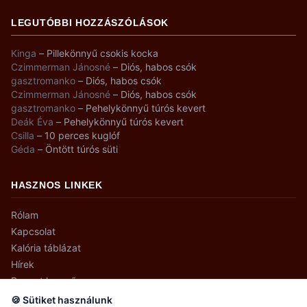
LEGUTÓBBI HOZZÁSZÓLÁSOK
Kinga
–
Pillekönnyű csokis kocka
Czimmerman Jánosné
–
Diós, habos csók
gasztromanko
–
Diós, habos csók
Czimmerman Jánosné
–
Diós, habos csók
gasztromanko
–
Pehelykönnyű túrós kevert
Deák Éva
–
Pehelykönnyű túrós kevert
Csilla
–
10 perces kuglóf
Géda
–
Öntött túrós süti
HASZNOS LINKEK
Rólam
Kapcsolat
Kalória táblázat
Hírek
Recept kereső
🍪 Sütiket használunk