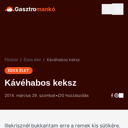
Gasztro
mankó
Főoldal
/
Édes élet
/
Kávéhabos keksz
ÉDES ÉLET
Kávéhabos keksz
2014. március 29. szombat
•
0 hozzászólás
Illekrisznél bukkantam erre a remek kis sütikére.