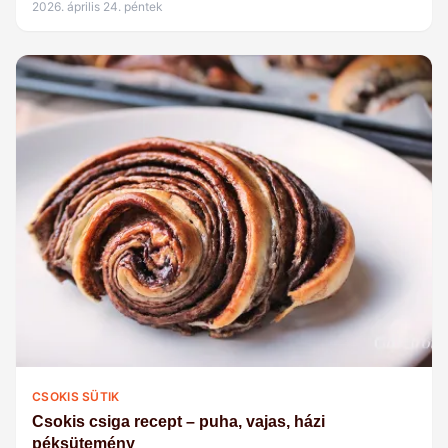
2026. április 24. péntek
CSOKIS SÜTIK
Csokis csiga recept – puha, vajas, házi
péksütemény