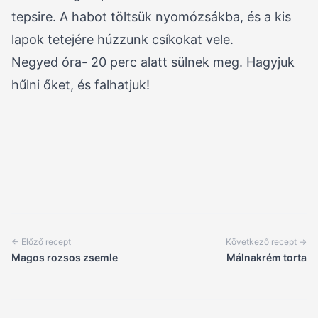
tepsire. A habot töltsük nyomózsákba, és a kis
lapok tetejére húzzunk csíkokat vele.
Negyed óra- 20 perc alatt sülnek meg. Hagyjuk
hűlni őket, és falhatjuk!
← Előző recept
Következő recept →
Magos rozsos zsemle
Málnakrém torta