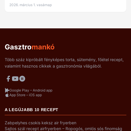
2026. március 1. vasárnap
Gasztro
mankó
Több száz kipróbált fényképes torta, sütemény, főétel recept,
valamint hasznos cikkek a gasztronómia világából.
Google Play – Android app
App Store – iOS app
A LEGÚJABB 10 RECEPT
Zabpelyhes csokis keksz air fryerben
Sajtos szál recept airfryerben – Ropogós, omlós sós finomság