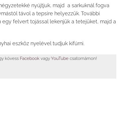
 négyzetekké nyújtjuk, majd a sarkuknál fogva
ymástól távol a tepsire helyezzük. További
gy felvert tojással lekenjük a tetejüket, majd a
nyhai eszköz nyelével tudjuk kifúrni.
agy kövess
Facebook
vagy
YouTube
csatornámon!