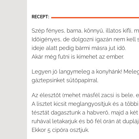
RECEPT:
Szép fényes, barna, könnyű, illatos kifli,
Időigényes, de dolgozni igazán nem kell s
ideje alatt pedig bármi másra jut idő.
Akár még futni is kimehet az ember.
Legyen jó langymeleg a konyhánk! Melegíts
gáztepsinket sütőpapírral.
Az élesztőt (mehet másfél zacsi is bele, elbí
A lisztet kicsit meglangyosítjuk és a több
tésztát dagasztunk a habverő, majd a két
ruhával letakarjuk és bő fél órán át dupláj
Ekkor 5 cipóra osztjuk.