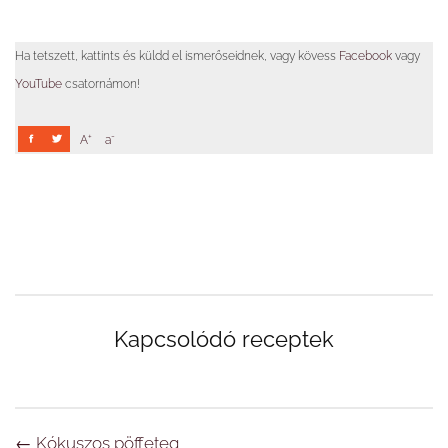
Ha tetszett, kattints és küldd el ismerőseidnek, vagy kövess
Facebook
vagy
YouTube
csatornámon!
+
-
A
a
Kapcsolódó receptek
Navigáció
←
Kókuszos pöffeteg