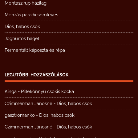
Mentaszirup házilag
Menzás paradicsomleves
Diós, habos csók
Joghurtos bagel
Fermentált káposzta és répa
LEGUTÓBBI HOZZÁSZÓLÁSOK
Kinga
-
Pillekönnyű csokis kocka
Czimmerman Jánosné
-
Diós, habos csók
gasztromanko
-
Diós, habos csók
Czimmerman Jánosné
-
Diós, habos csók