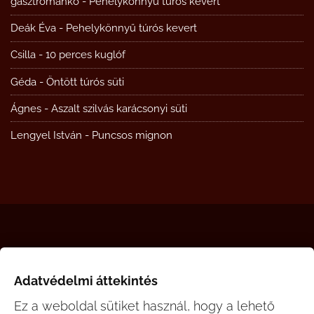
gasztromanko
-
Pehelykönnyű túrós kevert
Deák Éva
-
Pehelykönnyű túrós kevert
Csilla
-
10 perces kuglóf
Géda
-
Öntött túrós süti
Ágnes
-
Aszalt szilvás karácsonyi süti
Lengyel István
-
Puncsos mignon
gasztromanko.hu © 2008-2026
Adatvédelmi áttekintés
Ez a weboldal sütiket használ, hogy a lehető