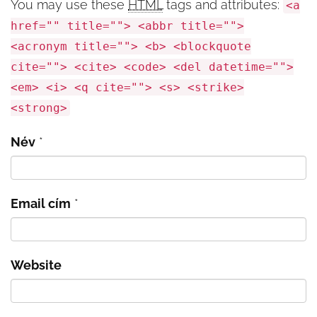
You may use these
HTML
tags and attributes:
<a
href="" title=""> <abbr title="">
<acronym title=""> <b> <blockquote
cite=""> <cite> <code> <del datetime="">
<em> <i> <q cite=""> <s> <strike>
<strong>
Név
*
Email cím
*
Website