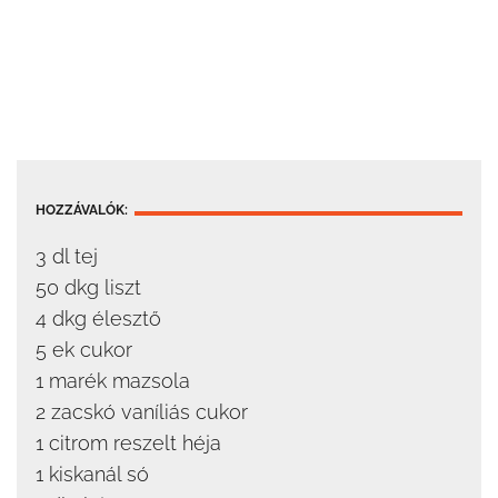
HOZZÁVALÓK:
3 dl tej
50 dkg liszt
4 dkg élesztő
5 ek cukor
1 marék mazsola
2 zacskó vaníliás cukor
1 citrom reszelt héja
1 kiskanál só