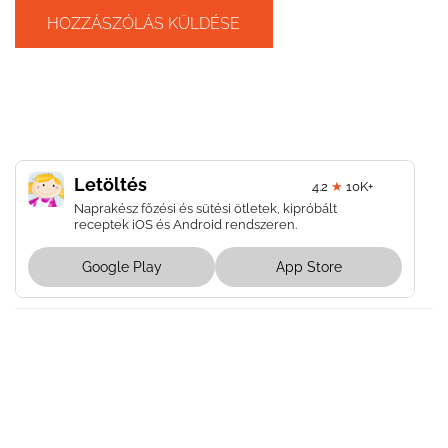
Letöltés
4.2
★
10K+
Naprakész főzési és sütési ötletek, kipróbált
receptek iOS és Android rendszeren.
Google Play
App Store