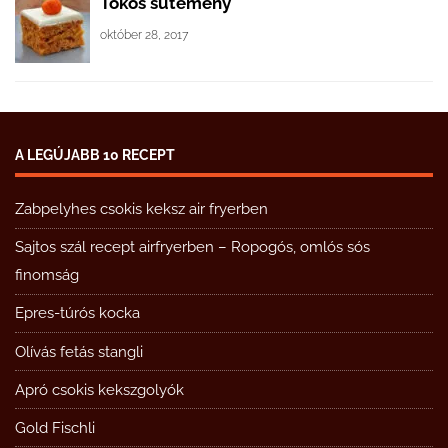
Tökös sütemény
október 28, 2017
A LEGÚJABB 10 RECEPT
Zabpelyhes csokis keksz air fryerben
Sajtos szál recept airfryerben – Ropogós, omlós sós
finomság
Epres-túrós kocka
Olívás fetás stangli
Apró csokis kekszgolyók
Gold Fischli