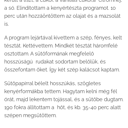
a só. Elindítottam a kenyértészta programot. 10
perc után hozzáöntöttem az olajat és a mazsolát
is.
A program lejártával kivettem a szép, fényes, kelt
tésztát. Kettévettem. Mindkét tésztát háromfelé
osztottam. A sütőformának megfelelő
hosszúságú rudakat sodortam belőlük, és
összefontam őket. Így két szép kalácsot kaptam.
Sütőpapírral bélelt hosszúkás, szögletes
kenyérformákba tettem. Hagytam kelni még fél
órát, majd lekentem tojással, és a sütőbe dugtam.
190 fokra állítottam a hőt, és kb. 35-40 perc alatt
szépen megsütöttem.