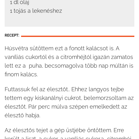
1 dl olaj
1 tojás a lekenéshez
RECEPT:
Húsvétra sütöttem ezt a fonott kalácsot is. A
vaníliás cukortól és a citromhéjtól igazán zamatos
lett ez a puha, becsomagolva több nap múltán is
finom kalács.
Futtassuk fel az élesztőt.. Ehhez langyos tejbe
tettem egy kiskanálnyi cukrot, belemorzsoltam az
élesztőt. Pár perc múlva szépen emelkedett az
élesztő habja.
Az élesztős tejet a gép üstjébe öntöttem. Erre
került a liszt, a cukor, a vaníliás cukor,a citromhéj,