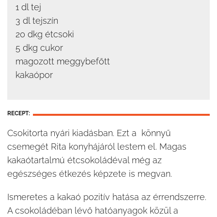
1 dl tej
3 dl tejszín
20 dkg étcsoki
5 dkg cukor
magozott meggybefőtt
kakaópor
RECEPT:
Csokitorta nyári kiadásban. Ezt a könnyű
csemegét Rita konyhájáról lestem el. Magas
kakaótartalmú étcsokoládéval még az
egészséges étkezés képzete is megvan.
Ismeretes a kakaó pozitív hatása az érrendszerre.
A csokoládéban lévő hatóanyagok közül a