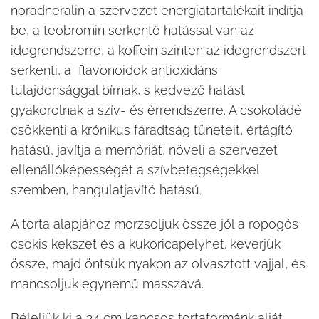
noradneralin a szervezet energiatartalékait indítja
be, a teobromin serkentő hatással van az
idegrendszerre, a koffein szintén az idegrendszert
serkenti, a flavonoidok antioxidáns
tulajdonsággal bírnak, s kedvező hatást
gyakorolnak a szív- és érrendszerre. A csokoládé
csökkenti a krónikus fáradtság tüneteit, értágító
hatású, javítja a memóriát, növeli a szervezet
ellenállóképességét a szívbetegségekkel
szemben, hangulatjavító hatású.
A torta alapjához morzsoljuk össze jól a ropogós
csokis kekszet és a kukoricapelyhet. keverjük
össze, majd öntsük nyakon az olvasztott vajjal, és
mancsoljuk egynemű masszává.
Béleljük ki a 24 cm kapcsos tortaformánk alját