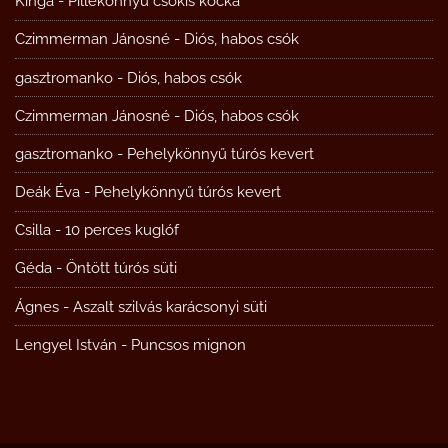
Kinga
-
Pillekönnyű csokis kocka
Czimmerman Jánosné
-
Diós, habos csók
gasztromanko
-
Diós, habos csók
Czimmerman Jánosné
-
Diós, habos csók
gasztromanko
-
Pehelykönnyű túrós kevert
Deák Éva
-
Pehelykönnyű túrós kevert
Csilla
-
10 perces kuglóf
Géda
-
Öntött túrós süti
Ágnes
-
Aszalt szilvás karácsonyi süti
Lengyel István
-
Puncsos mignon