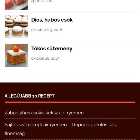
április 8, 2011
Diós, habos csók
december 9, 2018
Tökös sütemény
október 28, 2017
A LEGÚJABB 10 RECEPT
Zabpelyhes csokis keksz air fryerben
Sajtos szál recept airfryerben – Ropogós, omlós sós
finomság