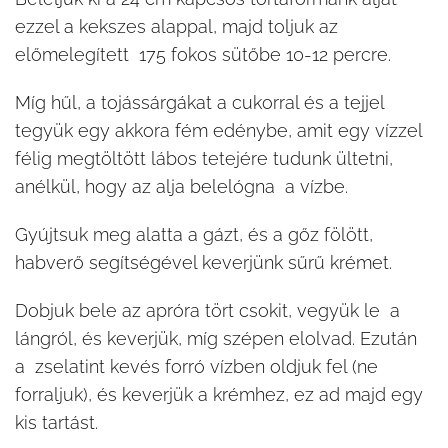
ezzel a kekszes alappal, majd toljuk az
előmelegített 175 fokos sütőbe 10-12 percre.
Míg hűl, a tojássárgákat a cukorral és a tejjel
tegyük egy akkora fém edénybe, amit egy vízzel
félig megtöltött lábos tetejére tudunk ültetni,
anélkül, hogy az alja belelógna a vízbe.
Gyújtsuk meg alatta a gázt, és a gőz fölött,
habverő segítségével keverjünk sűrű krémet.
Dobjuk bele az apróra tört csokit, vegyük le a
lángról, és keverjük, míg szépen elolvad. Ezután
a zselatint kevés forró vízben oldjuk fel (ne
forraljuk), és keverjük a krémhez, ez ad majd egy
kis tartást.