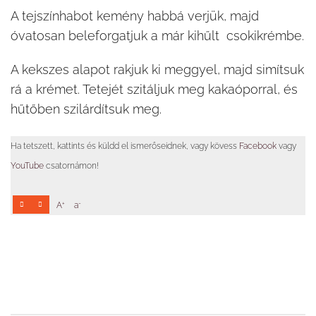
A tejszínhabot kemény habbá verjük, majd
óvatosan beleforgatjuk a már kihűlt csokikrémbe.
A kekszes alapot rakjuk ki meggyel, majd simítsuk
rá a krémet. Tetejét szitáljuk meg kakaóporral, és
hűtőben szilárdítsuk meg.
Ha tetszett, kattints és küldd el ismerőseidnek, vagy kövess
Facebook
vagy
YouTube
csatornámon!
+
-
A
a