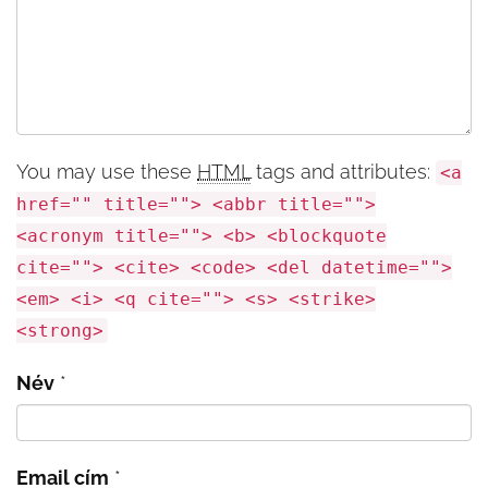
You may use these
HTML
tags and attributes:
<a
href="" title=""> <abbr title="">
<acronym title=""> <b> <blockquote
cite=""> <cite> <code> <del datetime="">
<em> <i> <q cite=""> <s> <strike>
<strong>
Név
*
Email cím
*