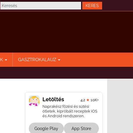
EK
GASZTROKALAUZ
Letöltés
4.2
★
10K+
Naprakész főzési és sütési
ötletek, kipróbált receptek iOS
és Android rendszeren.
Google Play
App Store