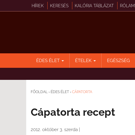
HÍREK
KERESÉS
KALÓRIA TÁBLÁZAT
RÓLAM
ÉDES ÉLET
ÉTELEK
EGÉSZSÉG
FŐOLDAL
›
ÉDES ÉLET
›
CÁPATORTA
Cápatorta recept
2012. október 3. szerda
|