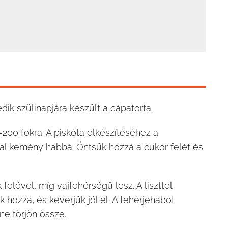
ik szülinapjára készült a cápatorta.
200 fokra. A piskóta elkészítéséhez a
óval kemény habbá. Öntsük hozzá a cukor felét és
felével, míg vajfehérségű lesz. A liszttel
k hozzá, és keverjük jól el. A fehérjehabot
ne törjön össze.