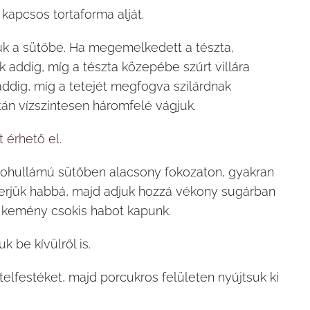
kapcsos tortaforma alját.
ük a sütőbe. Ha megemelkedett a tészta,
 addig, míg a tészta közepébe szúrt villára
ddig, míg a tetejét megfogva szilárdnak
után vízszintesen háromfelé vágjuk.
t érhető el.
krohullámú sütőben alacsony fokozaton, gyakran
erjük habbá, majd adjuk hozzá vékony sugárban
 kemény csokis habot kapunk.
 be kívülről is.
elfestéket, majd porcukros felületen nyújtsuk ki