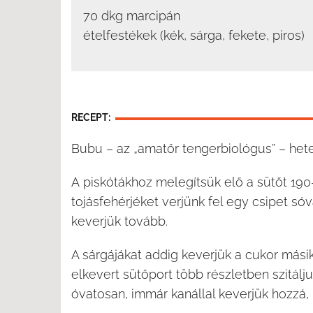
70 dkg marcipán
ételfestékek (kék, sárga, fekete, piros)
RECEPT:
Bubu – az „amatőr tengerbiológus” – heted
A piskótákhoz melegítsük elő a sütőt 190-
tojásfehérjéket verjünk fel egy csipet s
keverjük tovább.
A sárgájákat addig keverjük a cukor másik 
elkevert sütőport több részletben szitálju
óvatosan, immár kanállal keverjük hozzá, 