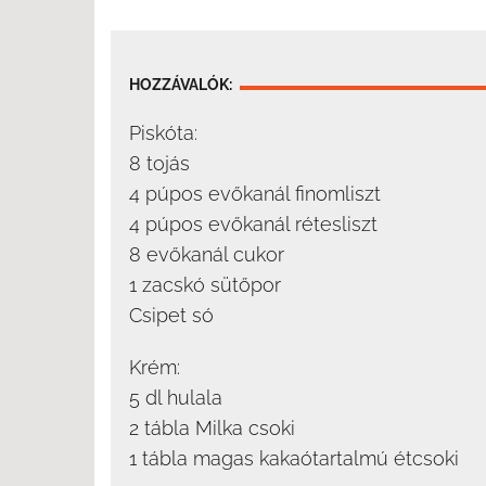
HOZZÁVALÓK:
Piskóta:
8 tojás
4 púpos evőkanál finomliszt
4 púpos evőkanál rétesliszt
8 evőkanál cukor
1 zacskó sütőpor
Csipet só
Krém:
5 dl hulala
2 tábla Milka csoki
1 tábla magas kakaótartalmú étcsoki