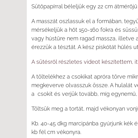
Sütőpapírral béleljük egy 22 cm átmérőjű 
A masszát oszlassuk el a formában, tegy
mérsékeljük a hőt 150-160 fokra és süssük
vagy hústűre nem ragad massza, illetve a
érezzük a tésztát. A kész piskótát hűlés 
A sütésről részletes videot készítettem, it
A töltelékhez a csokikat apróra törve mi
megkeverve olvasszuk össze. A hulalát v
a csokit és verjük tovább, míg egynemű,
Töltsük meg a tortát, majd vékonyan vonjuk
Kb. 40-45 dkg marcipánba gyúrjunk kék ét
kb fél cm vékonyra.