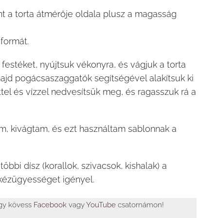
 a torta átmérője oldala plusz a magasság
formát.
festéket, nyújtsuk vékonyra, és vágjuk a torta
majd pogácsaszaggatók segítségével alakítsuk ki
ettel és vízzel nedvesítsük meg, és ragasszuk rá a
am, kivágtam, és ezt használtam sablonnak a
öbbi dísz (korallok, szivacsok, kishalak) a
 kézügyességet igényel.
agy kövess
Facebook
vagy
YouTube
csatornámon!