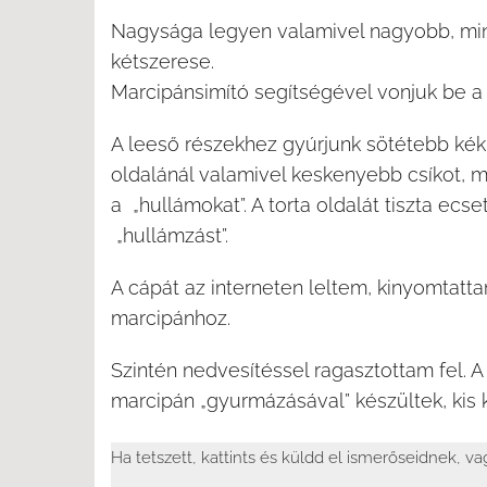
Nagysága legyen valamivel nagyobb, mint
kétszerese.
Marcipánsimító segítségével vonjuk be a 
A leeső részekhez gyúrjunk sötétebb kék 
oldalánál valamivel keskenyebb csíkot, 
a „hullámokat”. A torta oldalát tiszta ecs
„hullámzást”.
A cápát az interneten leltem, kinyomtatt
marcipánhoz.
Szintén nedvesítéssel ragasztottam fel. A t
marcipán „gyurmázásával” készültek, kis
Ha tetszett, kattints és küldd el ismerőseidnek, v