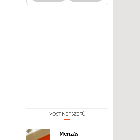
MOST NÉPSZERŰ
Menzás