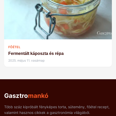
FŐÉTEL
Fermentált káposzta és répa
2025. május 11. vasárnap
Gasztro
mankó
Több száz kipróbált fényképes torta, sütemény, főétel recept,
valamint hasznos cikkek a gasztronómia világából.