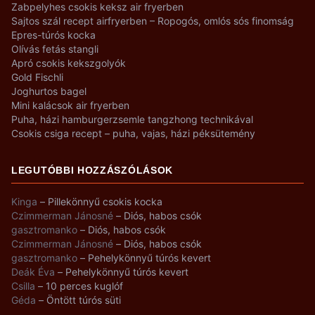
Zabpelyhes csokis keksz air fryerben
Sajtos szál recept airfryerben – Ropogós, omlós sós finomság
Epres-túrós kocka
Olívás fetás stangli
Apró csokis kekszgolyók
Gold Fischli
Joghurtos bagel
Mini kalácsok air fryerben
Puha, házi hamburgerzsemle tangzhong technikával
Csokis csiga recept – puha, vajas, házi péksütemény
LEGUTÓBBI HOZZÁSZÓLÁSOK
Kinga
–
Pillekönnyű csokis kocka
Czimmerman Jánosné
–
Diós, habos csók
gasztromanko
–
Diós, habos csók
Czimmerman Jánosné
–
Diós, habos csók
gasztromanko
–
Pehelykönnyű túrós kevert
Deák Éva
–
Pehelykönnyű túrós kevert
Csilla
–
10 perces kuglóf
Géda
–
Öntött túrós süti