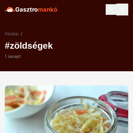
Gasztro
mankó
Főoldal
/
#zöldségek
1 recept