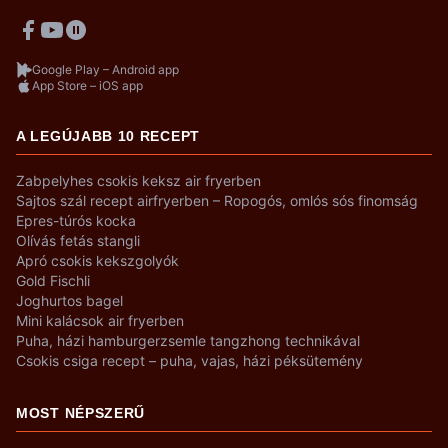
Google Play – Android app
App Store – iOS app
A LEGÚJABB 10 RECEPT
Zabpelyhes csokis keksz air fryerben
Sajtos szál recept airfryerben – Ropogós, omlós sós finomság
Epres-túrós kocka
Olívás fetás stangli
Apró csokis kekszgolyók
Gold Fischli
Joghurtos bagel
Mini kalácsok air fryerben
Puha, házi hamburgerzsemle tangzhong technikával
Csokis csiga recept – puha, vajas, házi péksütemény
MOST NÉPSZERŰ