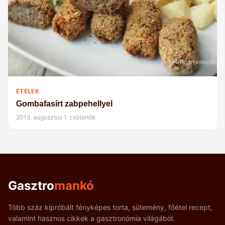
ÉTELEK
Gombafasírt zabpehellyel
2019. augusztus 1. csütörtök
Gasztro
mankó
Több száz kipróbált fényképes torta, sütemény, főétel recept,
valamint hasznos cikkek a gasztronómia világából.