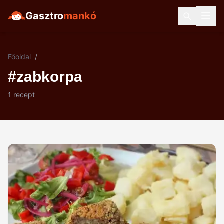
Gasztro
mankó
Főoldal
/
#zabkorpa
1 recept