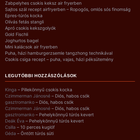
Zabpelyhes csokis keksz air fryerben
Sajtos szál recept airfryerben – Ropogós, omlós sós finomság
Epres-túrós kocka
Olívás fetás stangli
Apró csokis kekszgolyók
Gold Fischli
Joghurtos bagel
Mini kalácsok air fryerben
Puha, házi hamburgerzsemle tangzhong technikával
Csokis csiga recept – puha, vajas, házi péksütemény
LEGUTÓBBI HOZZÁSZÓLÁSOK
Kinga
–
Pillekönnyű csokis kocka
Czimmerman Jánosné
–
Diós, habos csók
gasztromanko
–
Diós, habos csók
Czimmerman Jánosné
–
Diós, habos csók
gasztromanko
–
Pehelykönnyű túrós kevert
Deák Éva
–
Pehelykönnyű túrós kevert
Csilla
–
10 perces kuglóf
Géda
–
Öntött túrós süti