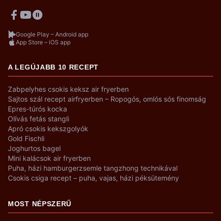
Google Play – Android app
App Store – iOS app
A LEGÚJABB 10 RECEPT
Zabpelyhes csokis keksz air fryerben
Sajtos szál recept airfryerben – Ropogós, omlós sós finomság
Epres-túrós kocka
Olívás fetás stangli
Apró csokis kekszgolyók
Gold Fischli
Joghurtos bagel
Mini kalácsok air fryerben
Puha, házi hamburgerzsemle tangzhong technikával
Csokis csiga recept – puha, vajas, házi péksütemény
MOST NÉPSZERŰ