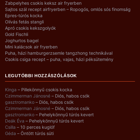
Zabpelyhes csokis keksz air fryerben
Sajtos szál recept airfryerben – Ropogós, omlós sós finomság
Epres-túrós kocka
Olívás fetás stangli
Apró csokis kekszgolyók
Gold Fischli
Joghurtos bagel
Mini kalácsok air fryerben
Puha, házi hamburgerzsemle tangzhong technikával
Csokis csiga recept – puha, vajas, házi péksütemény
LEGUTÓBBI HOZZÁSZÓLÁSOK
Kinga
–
Pillekönnyű csokis kocka
Czimmerman Jánosné
–
Diós, habos csók
gasztromanko
–
Diós, habos csók
Czimmerman Jánosné
–
Diós, habos csók
gasztromanko
–
Pehelykönnyű túrós kevert
Deák Éva
–
Pehelykönnyű túrós kevert
Csilla
–
10 perces kuglóf
Géda
–
Öntött túrós süti