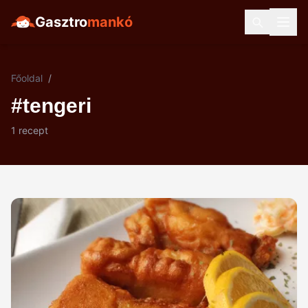
Gasztro
mankó
Főoldal
/
#tengeri
1 recept