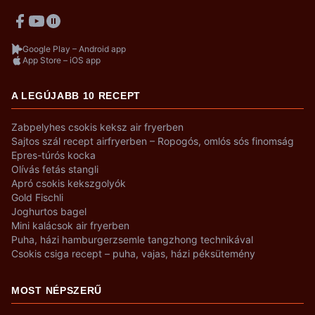
Google Play – Android app
App Store – iOS app
A LEGÚJABB 10 RECEPT
Zabpelyhes csokis keksz air fryerben
Sajtos szál recept airfryerben – Ropogós, omlós sós finomság
Epres-túrós kocka
Olívás fetás stangli
Apró csokis kekszgolyók
Gold Fischli
Joghurtos bagel
Mini kalácsok air fryerben
Puha, házi hamburgerzsemle tangzhong technikával
Csokis csiga recept – puha, vajas, házi péksütemény
MOST NÉPSZERŰ