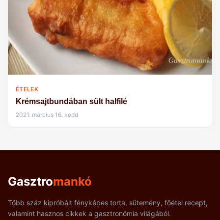
ÉTELEK
Krémsajtbundában sült halfilé
2021. március 16. kedd
Gasztro
mankó
Több száz kipróbált fényképes torta, sütemény, főétel recept,
valamint hasznos cikkek a gasztronómia világából.