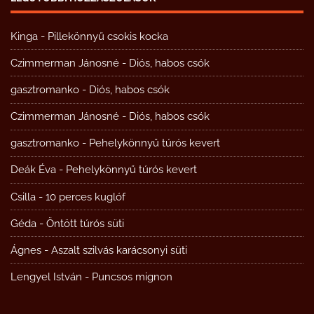
Kinga
-
Pillekönnyű csokis kocka
Czimmerman Jánosné
-
Diós, habos csók
gasztromanko
-
Diós, habos csók
Czimmerman Jánosné
-
Diós, habos csók
gasztromanko
-
Pehelykönnyű túrós kevert
Deák Éva
-
Pehelykönnyű túrós kevert
Csilla
-
10 perces kuglóf
Géda
-
Öntött túrós süti
Ágnes
-
Aszalt szilvás karácsonyi süti
Lengyel István
-
Puncsos mignon