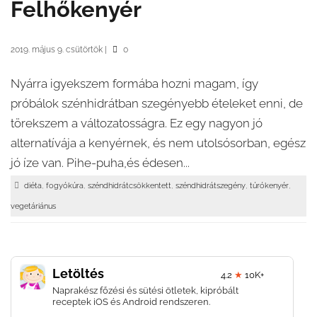
Felhőkenyér
2019. május 9. csütörtök
|
0
Nyárra igyekszem formába hozni magam, így
próbálok szénhidrátban szegényebb ételeket enni, de
törekszem a változatosságra. Ez egy nagyon jó
alternatívája a kenyérnek, és nem utolsósorban, egész
jó íze van. Pihe-puha,és édesen...
,
,
,
,
,
diéta
fogyókúra
széndhidrátcsökkentett
széndhidrátszegény
túrókenyér
vegetáriánus
Letöltés
4.2
★
10K+
Naprakész főzési és sütési ötletek, kipróbált
receptek iOS és Android rendszeren.