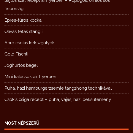
Sajtos szál recept airfryerben – Ropogós, omlós sós
finomság
Epres-túrós kocka
Olívás fetás stangli
Apró csokis kekszgolyók
Gold Fischli
Joghurtos bagel
Mini kalácsok air fryerben
Puha, házi hamburgerzsemle tangzhong technikával
Csokis csiga recept – puha, vajas, házi péksütemény
MOST NÉPSZERŰ