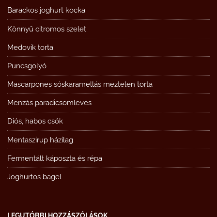
Barackos joghurt kocka
Könnyű citromos szelet
Medovik torta
Puncsgolyó
Mascarpones sóskaramellás meztelen torta
Menzás paradicsomleves
Diós, habos csók
Mentaszirup házilag
Fermentált káposzta és répa
Joghurtos bagel
LEGUTÓBBI HOZZÁSZÓLÁSOK