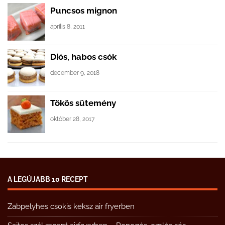
Puncsos mignon
április 8, 2011
Diós, habos csók
december 9, 2018
Tökös sütemény
október 28, 2017
A LEGÚJABB 10 RECEPT
Zabpelyhes csokis keksz air fryerben