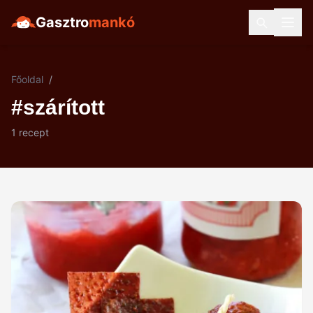
Gasztro
mankó
Főoldal
/
#szárított
1 recept