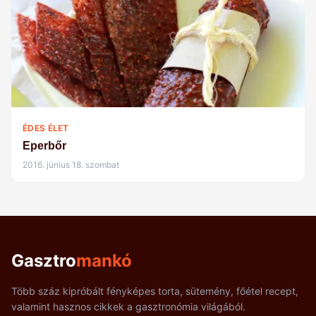
ÉDES ÉLET
Eperbőr
2016. június 18. szombat
Gasztro
mankó
Több száz kipróbált fényképes torta, sütemény, főétel recept,
valamint hasznos cikkek a gasztronómia világából.