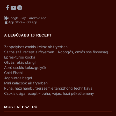
Google Play – Android app
App Store – iOS app
A LEGÚJABB 10 RECEPT
Zabpelyhes csokis keksz air fryerben
Sajtos szál recept airfryerben – Ropogós, omlós sós finomság
Epres-túrós kocka
Olívás fetás stangli
Apró csokis kekszgolyók
Gold Fischli
Joghurtos bagel
Mini kalácsok air fryerben
Puha, házi hamburgerzsemle tangzhong technikával
Csokis csiga recept – puha, vajas, házi péksütemény
MOST NÉPSZERŰ