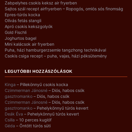
Zabpelyhes csokis keksz air fryerben
Sajtos szál recept airfryerben – Ropogós, omlós sós finomság
Epres-túrós kocka
Olívás fetás stangli
Apró csokis kekszgolyók
Gold Fischli
Joghurtos bagel
Mini kalácsok air fryerben
Puha, házi hamburgerzsemle tangzhong technikával
Csokis csiga recept – puha, vajas, házi péksütemény
LEGUTÓBBI HOZZÁSZÓLÁSOK
Kinga
–
Pillekönnyű csokis kocka
Czimmerman Jánosné
–
Diós, habos csók
gasztromanko
–
Diós, habos csók
Czimmerman Jánosné
–
Diós, habos csók
gasztromanko
–
Pehelykönnyű túrós kevert
Deák Éva
–
Pehelykönnyű túrós kevert
Csilla
–
10 perces kuglóf
Géda
–
Öntött túrós süti