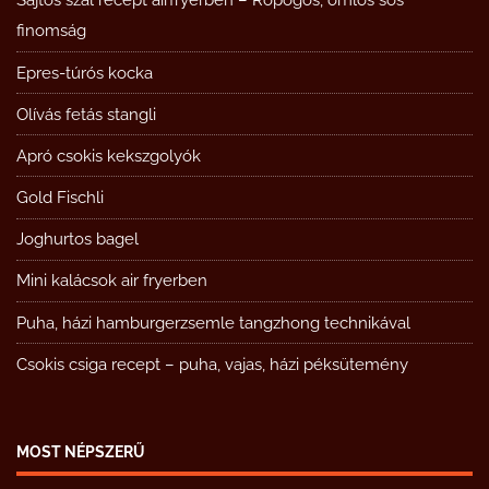
Sajtos szál recept airfryerben – Ropogós, omlós sós
finomság
Epres-túrós kocka
Olívás fetás stangli
Apró csokis kekszgolyók
Gold Fischli
Joghurtos bagel
Mini kalácsok air fryerben
Puha, házi hamburgerzsemle tangzhong technikával
Csokis csiga recept – puha, vajas, házi péksütemény
MOST NÉPSZERŰ