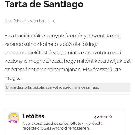
Tarta de Santiago
2020. február 8. szombat
|
0
Ez a tradícionális spanyol sütemény a Szent Jakab
zarándokúthoz köthető. 2006 óta földrajzi
eredetmegjelölést élvez, emiatt a spanyol nemzeti
közlöny is meghatározza, hogy miként készíthetjük ezt
az édességet eredeti formájában. Piskótaszerű, de
mégis...
,
,
,
mandulatorta
piskóta
spanyol édesség
tarta de santiago
Letöltés
4.2
★
10K+
Naprakész főzési és sütési ötletek, kipróbált
receptek iOS és Android rendszeren.