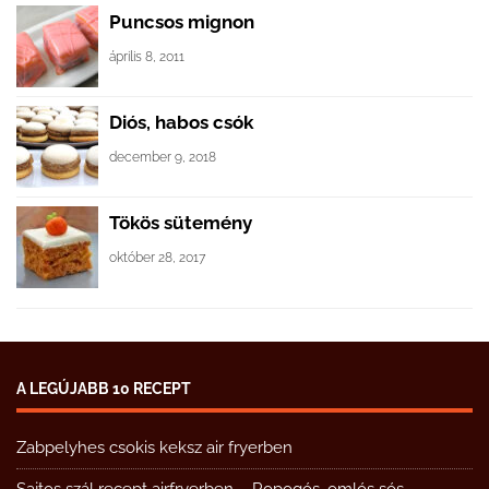
Puncsos mignon
április 8, 2011
Diós, habos csók
december 9, 2018
Tökös sütemény
október 28, 2017
A LEGÚJABB 10 RECEPT
Zabpelyhes csokis keksz air fryerben