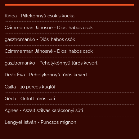
Kinga
-
Pillekönnyű csokis kocka
Czimmerman Jánosné
-
Diós, habos csók
gasztromanko
-
Diós, habos csók
Czimmerman Jánosné
-
Diós, habos csók
gasztromanko
-
Pehelykönnyű túrós kevert
Deák Éva
-
Pehelykönnyű túrós kevert
Csilla
-
10 perces kuglóf
Géda
-
Öntött túrós süti
Ágnes
-
Aszalt szilvás karácsonyi süti
Lengyel István
-
Puncsos mignon