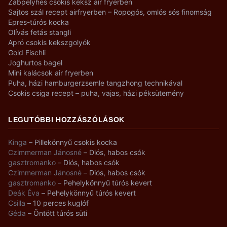
Zabpelyhes csokis keksz air fryerben
Sajtos szál recept airfryerben – Ropogós, omlós sós finomság
Epres-túrós kocka
Olívás fetás stangli
Apró csokis kekszgolyók
Gold Fischli
Joghurtos bagel
Mini kalácsok air fryerben
Puha, házi hamburgerzsemle tangzhong technikával
Csokis csiga recept – puha, vajas, házi péksütemény
LEGUTÓBBI HOZZÁSZÓLÁSOK
Kinga
–
Pillekönnyű csokis kocka
Czimmerman Jánosné
–
Diós, habos csók
gasztromanko
–
Diós, habos csók
Czimmerman Jánosné
–
Diós, habos csók
gasztromanko
–
Pehelykönnyű túrós kevert
Deák Éva
–
Pehelykönnyű túrós kevert
Csilla
–
10 perces kuglóf
Géda
–
Öntött túrós süti