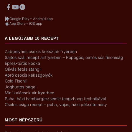
Google Play – Android app
App Store – iOS app
A LEGÚJABB 10 RECEPT
Zabpelyhes csokis keksz air fryerben
Sajtos szál recept airfryerben – Ropogós, omlós sós finomság
Epres-túrós kocka
Olívás fetás stangli
Apró csokis kekszgolyók
Gold Fischli
Joghurtos bagel
Mini kalácsok air fryerben
Puha, házi hamburgerzsemle tangzhong technikával
Csokis csiga recept – puha, vajas, házi péksütemény
MOST NÉPSZERŰ