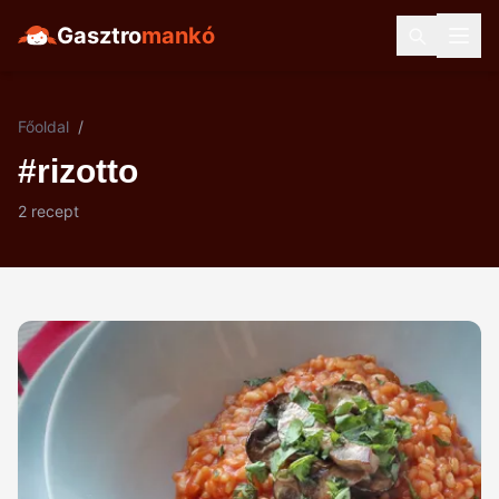
Gasztro
mankó
Főoldal
/
#rizotto
2 recept