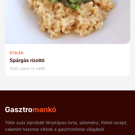
ÉTELEK
Spárgás rizottó
2020. július 13. hétfő
Gasztro
mankó
Több száz kipróbált fényképes torta, sütemény, főétel recept,
valamint hasznos cikkek a gasztronómia világából.