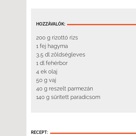
HOZZÁVALÓK:
200 g rizottó rizs
1 fej hagyma
3,5 dl zöldségleves
1 dl fehérbor
4 ek olaj
50 g vaj
40 g reszelt parmezán
140 g sűrített paradicsom
RECEPT: