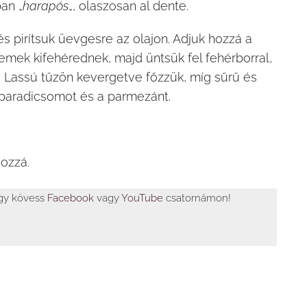
an „
harapós
„, olaszosan al dente.
s pirítsuk üevgesre az olajon. Adjuk hozzá a
zemek kifehérednek, majd üntsük fel fehérborral,
l. Lassú tűzön kevergetve főzzük, míg sűrű és
a paradicsomot és a parmezánt.
ozzá.
agy kövess
Facebook
vagy
YouTube
csatornámon!