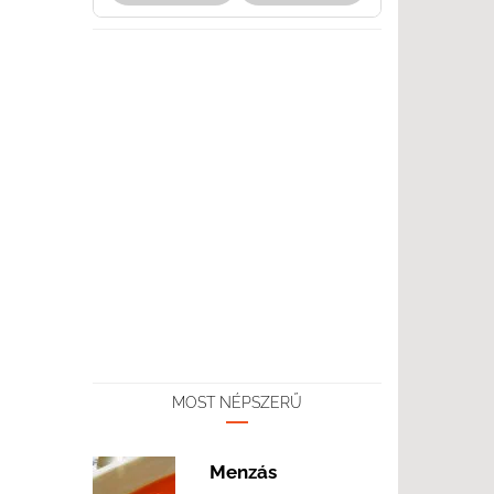
MOST NÉPSZERŰ
Menzás