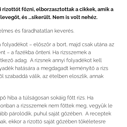
zottót főzni, elborzasztottak a cikkek, amik a
evegőt, és …sikerült. Nem is volt nehéz.
elmes és fáradhatatlan keverés.
 folyadékot – először a bort, majd csak utána az
nt – a fazékba önteni. Ha rizsszemek a
tkező adag. A rizsnek annyi folyadékot kell
olyadék hatására a megdagadt keményítő a rizs
l szabaddá válik, az ételben eloszlik, annak
pő hiba a túlságosan sokáig főtt rizs. Ha
azonban a rizsszemek nem főttek meg, vegyük le
tovább párolódik, puhul saját gőzében. A receptek
ak, ekkor a rizottó saját gőzében tökéletesre