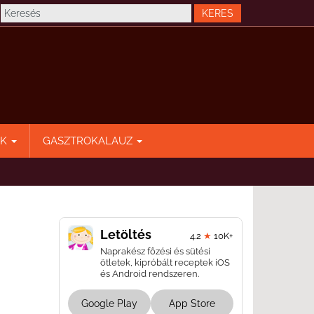
EK
GASZTROKALAUZ
Letöltés
4.2
★
10K+
Naprakész főzési és sütési
ötletek, kipróbált receptek iOS
és Android rendszeren.
Google Play
App Store