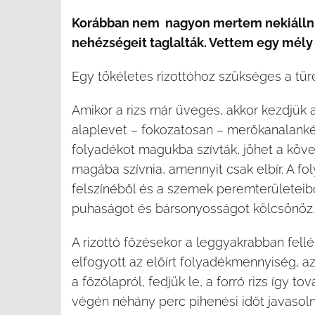
Korábban nem nagyon mertem nekiállni ri
nehézségeit taglalták. Vettem egy mély l
Egy tökéletes rizottóhoz szükséges a tür
Amikor a rizs már üveges, akkor kezdjük a
alaplevet – fokozatosan – merőkanalanké
folyadékot magukba szívták, jöhet a köve
magába szívnia, amennyit csak elbír. A f
felszínéből és a szemek peremterületeibő
puhaságot és bársonyosságot kölcsönöz.
A rizottó főzésekor a leggyakrabban fellé
elfogyott az előírt folyadékmennyiség, 
a főzőlapról, fedjük le, a forró rizs így 
végén néhány perc pihenési időt javasoln