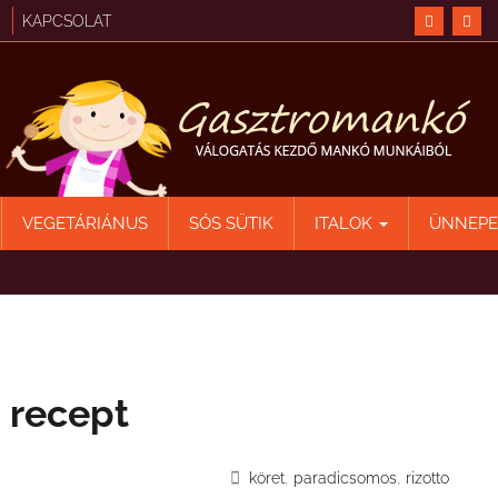
KAPCSOLAT
VEGETÁRIÁNUS
SÓS SÜTIK
ITALOK
ÜNNEP
 recept
,
,
köret
paradicsomos
rizotto