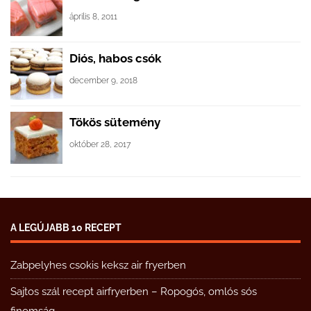
április 8, 2011
Diós, habos csók
december 9, 2018
Tökös sütemény
október 28, 2017
A LEGÚJABB 10 RECEPT
Zabpelyhes csokis keksz air fryerben
Sajtos szál recept airfryerben – Ropogós, omlós sós