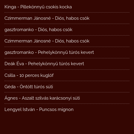
Kinga
-
Pillekönnyű csokis kocka
Czimmerman Jánosné
-
Diós, habos csók
gasztromanko
-
Diós, habos csók
Czimmerman Jánosné
-
Diós, habos csók
gasztromanko
-
Pehelykönnyű túrós kevert
Deák Éva
-
Pehelykönnyű túrós kevert
Csilla
-
10 perces kuglóf
Géda
-
Öntött túrós süti
Ágnes
-
Aszalt szilvás karácsonyi süti
Lengyel István
-
Puncsos mignon