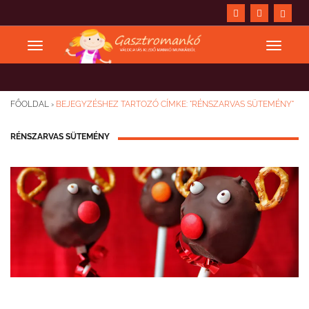
FŐOLDAL
›
BEJEGYZÉSHEZ TARTOZÓ CÍMKE: "RÉNSZARVAS SÜTEMÉNY"
RÉNSZARVAS SÜTEMÉNY