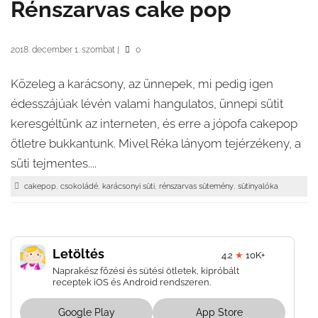
Rénszarvas cake pop
2018. december 1. szombat
|
0
Közeleg a karácsony, az ünnepek, mi pedig igen
édesszájúak lévén valami hangulatos, ünnepi sütit
keresgéltünk az interneten, és erre a jópofa cakepop
ötletre bukkantunk. Mivel Réka lányom tejérzékeny, a
süti tejmentes....
,
,
,
,
cakepop
csokoládé
karácsonyi süti
rénszarvas sütemény
sütinyalóka
Letöltés
4.2
★
10K+
Naprakész főzési és sütési ötletek, kipróbált
receptek iOS és Android rendszeren.
Google Play
App Store