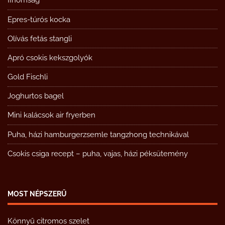
finomság
Epres-túrós kocka
Olívás fetás stangli
Apró csokis kekszgolyók
Gold Fischli
Joghurtos bagel
Mini kalácsok air fryerben
Puha, házi hamburgerzsemle tangzhong technikával
Csokis csiga recept – puha, vajas, házi péksütemény
MOST NÉPSZERŰ
Könnyű citromos szelet