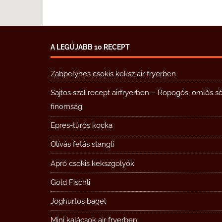
A LEGÚJABB 10 RECEPT
Zabpelyhes csokis keksz air fryerben
Sajtos szál recept airfryerben – Ropogós, omlós s
finomság
Epres-túrós kocka
Olívás fetás stangli
Apró csokis kekszgolyók
Gold Fischli
Joghurtos bagel
Mini kalácsok air fryerben