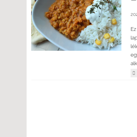
202
Ez
la
lé
eg
alk