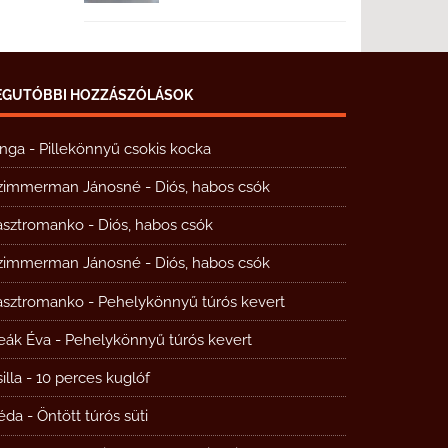
EGUTÓBBI HOZZÁSZÓLÁSOK
inga
-
Pillekönnyű csokis kocka
zimmerman Jánosné
-
Diós, habos csók
asztromanko
-
Diós, habos csók
zimmerman Jánosné
-
Diós, habos csók
asztromanko
-
Pehelykönnyű túrós kevert
eák Éva
-
Pehelykönnyű túrós kevert
illa
-
10 perces kuglóf
éda
-
Öntött túrós süti