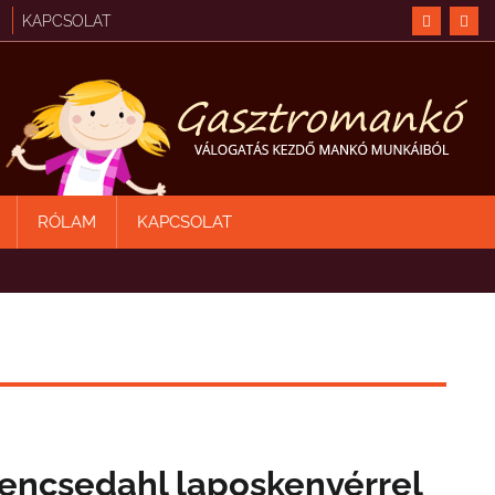
KAPCSOLAT
RÓLAM
KAPCSOLAT
encsedahl laposkenyérrel