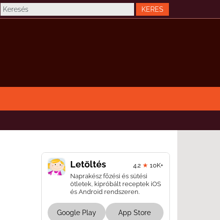
Letöltés
4.2
★
10K+
Naprakész főzési és sütési
ötletek, kipróbált receptek iOS
és Android rendszeren.
Google Play
App Store