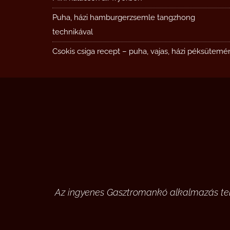
Puha, házi hamburgerzsemle tangzhong
technikával
Csokis csiga recept – puha, vajas, házi péksütemé
Az ingyenes Gasztromankó alkalmazás tele