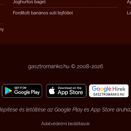
Joghurtos bagel
Á
Fordított banános süti tejföllel
L
ny
gasztromanko.hu © 2008-2026
pítése és letöltése az Google Play és App Store áruház
Adatvédelmi beállítások