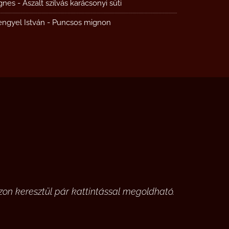
gnes
-
Aszalt szilvás karácsonyi süti
engyel István
-
Puncsos mignon
on keresztül pár kattintással megoldható.