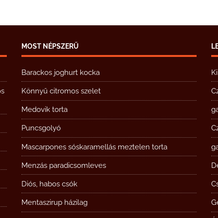
MOST NÉPSZERŰ
L
Barackos joghurt kocka
K
ós
Könnyű citromos szelet
C
Medovik torta
g
Puncsgolyó
C
Mascarpones sóskaramellás meztelen torta
g
Menzás paradicsomleves
D
Diós, habos csók
Cs
Mentaszirup házilag
G