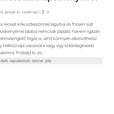
5. január 12. vasárnap
|
0
 a recept kókusztejszínnel lágyítva és frissen sült
poskenyérrel tálalva nemcsak tápláló, hanem igazán
lekmelengető fogás is, amit könnyen elkészíthetsz
y hétköznapi vacsorára vagy egy különlegesebb
alomra. Próbáld ki, és...
,
,
,
dahl
laposkenyér
lencse
pita