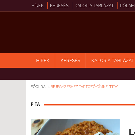
HÍREK
KERESÉS
KALÓRIA TÁBLÁZAT
RÓLAM
HÍREK
KERESÉS
KALÓRIA TÁBLÁZAT
FŐOLDAL
›
BEJEGYZÉSHEZ TARTOZÓ CÍMKE: "PITA"
PITA
L