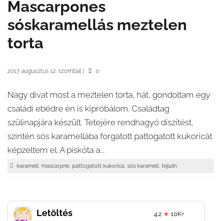
Mascarpones
sóskaramellás meztelen
torta
2017. augusztus 12. szombat
|
0
Nagy divat most a meztelen torta, hát, gondoltam egy
családi ebédre én is kipróbálom. Családtag
szülinapjára készült. Tetejére rendhagyó díszítést,
szintén sós karamellába forgatott pattogatott kukoricát
képzeltem el. A piskóta a...
,
,
,
,
karamell
mascarpne
pattogatott kukorica
sós karamell
tejszín
Letöltés
4.2
★
10K+