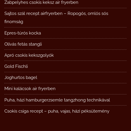
Zabpelyhes csokis keksz air fryerben
Sajtos szál recept airfryerben – Ropogós, omlós sós
finomság
Epres-túrós kocka
Olívás fetás stangli
Apró csokis kekszgolyók
Gold Fischli
Joghurtos bagel
Mini kalácsok air fryerben
Puha, házi hamburgerzsemle tangzhong technikával
Csokis csiga recept – puha, vajas, házi péksütemény