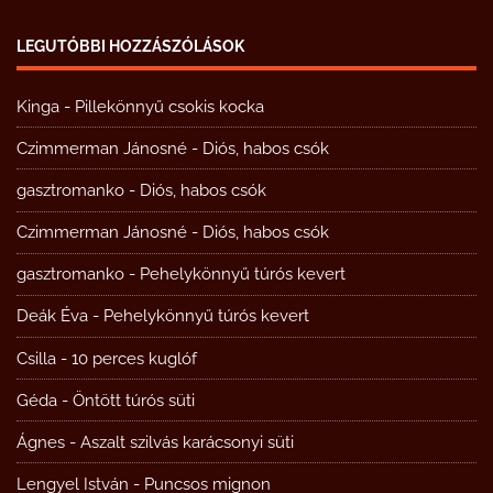
LEGUTÓBBI HOZZÁSZÓLÁSOK
Kinga
-
Pillekönnyű csokis kocka
Czimmerman Jánosné
-
Diós, habos csók
gasztromanko
-
Diós, habos csók
Czimmerman Jánosné
-
Diós, habos csók
gasztromanko
-
Pehelykönnyű túrós kevert
Deák Éva
-
Pehelykönnyű túrós kevert
Csilla
-
10 perces kuglóf
Géda
-
Öntött túrós süti
Ágnes
-
Aszalt szilvás karácsonyi süti
Lengyel István
-
Puncsos mignon