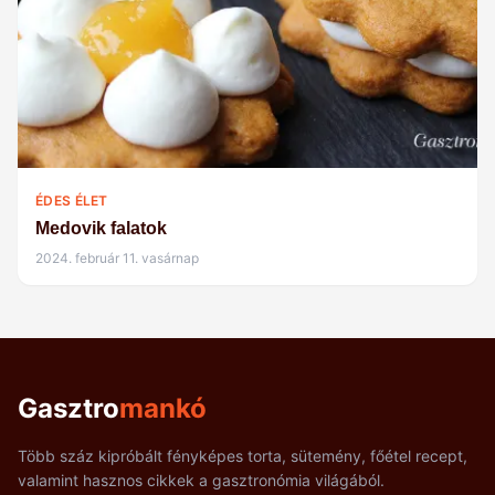
ÉDES ÉLET
Medovik falatok
2024. február 11. vasárnap
Gasztro
mankó
Több száz kipróbált fényképes torta, sütemény, főétel recept,
valamint hasznos cikkek a gasztronómia világából.