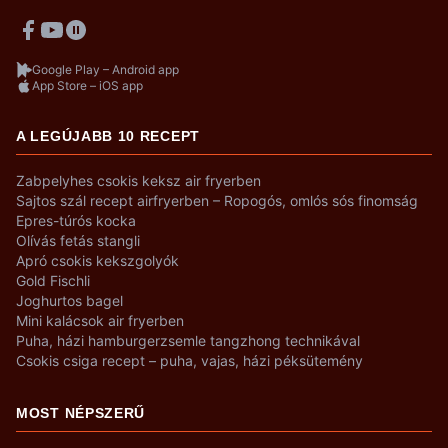
Google Play – Android app
App Store – iOS app
A LEGÚJABB 10 RECEPT
Zabpelyhes csokis keksz air fryerben
Sajtos szál recept airfryerben – Ropogós, omlós sós finomság
Epres-túrós kocka
Olívás fetás stangli
Apró csokis kekszgolyók
Gold Fischli
Joghurtos bagel
Mini kalácsok air fryerben
Puha, házi hamburgerzsemle tangzhong technikával
Csokis csiga recept – puha, vajas, házi péksütemény
MOST NÉPSZERŰ