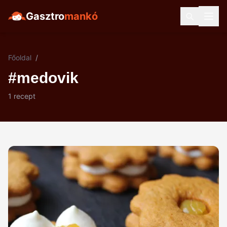
Gasztro
mankó
Főoldal
/
#medovik
1 recept