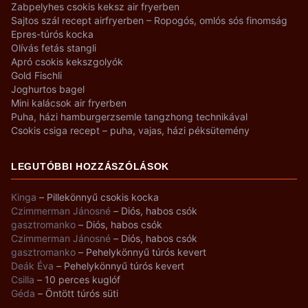
Zabpelyhes csokis keksz air fryerben
Sajtos szál recept airfryerben – Ropogós, omlós sós finomság
Epres-túrós kocka
Olívás fetás stangli
Apró csokis kekszgolyók
Gold Fischli
Joghurtos bagel
Mini kalácsok air fryerben
Puha, házi hamburgerzsemle tangzhong technikával
Csokis csiga recept – puha, vajas, házi péksütemény
LEGUTÓBBI HOZZÁSZÓLÁSOK
Kinga
–
Pillekönnyű csokis kocka
Czimmerman Jánosné
–
Diós, habos csók
gasztromanko
–
Diós, habos csók
Czimmerman Jánosné
–
Diós, habos csók
gasztromanko
–
Pehelykönnyű túrós kevert
Deák Éva
–
Pehelykönnyű túrós kevert
Csilla
–
10 perces kuglóf
Géda
–
Öntött túrós süti