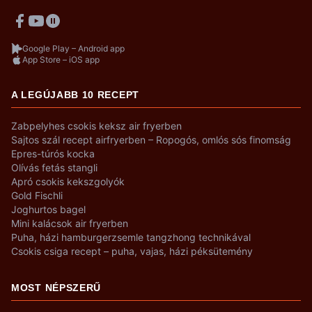
Google Play – Android app
App Store – iOS app
A LEGÚJABB 10 RECEPT
Zabpelyhes csokis keksz air fryerben
Sajtos szál recept airfryerben – Ropogós, omlós sós finomság
Epres-túrós kocka
Olívás fetás stangli
Apró csokis kekszgolyók
Gold Fischli
Joghurtos bagel
Mini kalácsok air fryerben
Puha, házi hamburgerzsemle tangzhong technikával
Csokis csiga recept – puha, vajas, házi péksütemény
MOST NÉPSZERŰ