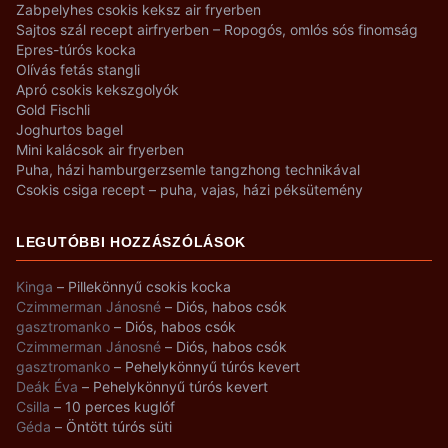
Zabpelyhes csokis keksz air fryerben
Sajtos szál recept airfryerben – Ropogós, omlós sós finomság
Epres-túrós kocka
Olívás fetás stangli
Apró csokis kekszgolyók
Gold Fischli
Joghurtos bagel
Mini kalácsok air fryerben
Puha, házi hamburgerzsemle tangzhong technikával
Csokis csiga recept – puha, vajas, házi péksütemény
LEGUTÓBBI HOZZÁSZÓLÁSOK
Kinga
–
Pillekönnyű csokis kocka
Czimmerman Jánosné
–
Diós, habos csók
gasztromanko
–
Diós, habos csók
Czimmerman Jánosné
–
Diós, habos csók
gasztromanko
–
Pehelykönnyű túrós kevert
Deák Éva
–
Pehelykönnyű túrós kevert
Csilla
–
10 perces kuglóf
Géda
–
Öntött túrós süti