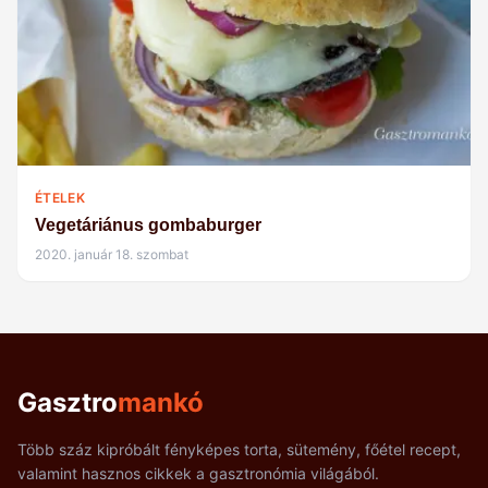
ÉTELEK
Vegetáriánus gombaburger
2020. január 18. szombat
Gasztro
mankó
Több száz kipróbált fényképes torta, sütemény, főétel recept,
valamint hasznos cikkek a gasztronómia világából.