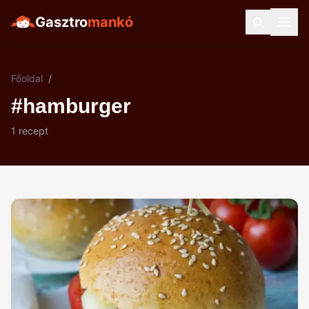
Gasztro
mankó
Főoldal
/
#hamburger
1 recept