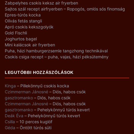
Zabpelyhes csokis keksz air fryerben
Sajtos szál recept airfryerben – Ropogós, omlós sós finomság
Epres-túrós kocka
Olívás fetás stangli
Apró csokis kekszgolyók
Gold Fischli
Joghurtos bagel
Mini kalácsok air fryerben
Puha, házi hamburgerzsemle tangzhong technikával
Csokis csiga recept – puha, vajas, házi péksütemény
LEGUTÓBBI HOZZÁSZÓLÁSOK
Kinga
–
Pillekönnyű csokis kocka
Czimmerman Jánosné
–
Diós, habos csók
gasztromanko
–
Diós, habos csók
Czimmerman Jánosné
–
Diós, habos csók
gasztromanko
–
Pehelykönnyű túrós kevert
Deák Éva
–
Pehelykönnyű túrós kevert
Csilla
–
10 perces kuglóf
Géda
–
Öntött túrós süti