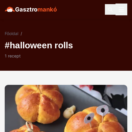
Gasztro
mankó
Főoldal
/
#halloween rolls
1 recept