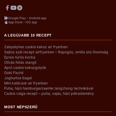
Google Play – Android app
App Store – iOS app
A LEGÚJABB 10 RECEPT
Zabpelyhes csokis keksz air fryerben
Sajtos szál recept airfryerben – Ropogós, omlós sós finomság
Epres-túrós kocka
Olívás fetás stangli
Apró csokis kekszgolyók
Gold Fischli
Joghurtos bagel
Mini kalácsok air fryerben
Puha, házi hamburgerzsemle tangzhong technikával
Csokis csiga recept – puha, vajas, házi péksütemény
MOST NÉPSZERŰ