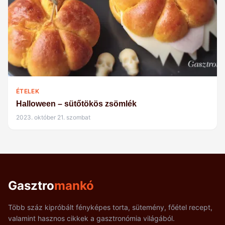
ÉTELEK
Halloween – sütőtökös zsömlék
2023. október 21. szombat
Gasztro
mankó
Több száz kipróbált fényképes torta, sütemény, főétel recept,
valamint hasznos cikkek a gasztronómia világából.