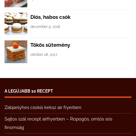
Diós, habos csók
december 9, 2018
Tökös sütemény
október 28, 2017
A LEGÚJABB 10 RECEPT
Zabpelyhes csokis keksz air fryerben
Sajtos szál recept airfryerben – Ropogós, omlós sós
finomság