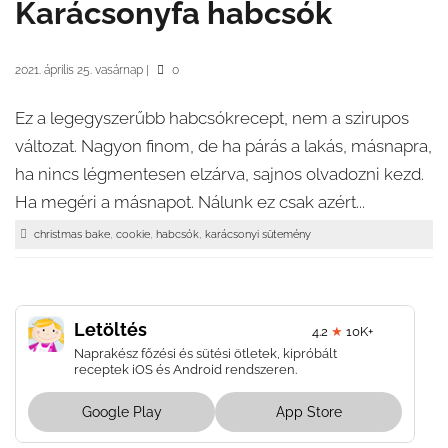
Karácsonyfa habcsók
2021. április 25. vasárnap
|
0
Ez a legegyszerűbb habcsókrecept, nem a szirupos
változat. Nagyon finom, de ha párás a lakás, másnapra,
ha nincs légmentesen elzárva, sajnos olvadozni kezd.
Ha megéri a másnapot. Nálunk ez csak azért...
,
,
,
christmas bake
cookie
habcsók
karácsonyi sütemény
Letöltés
4.2
★
10K+
Naprakész főzési és sütési ötletek, kipróbált
receptek iOS és Android rendszeren.
Google Play
App Store