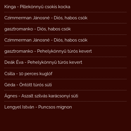
Kinga
-
Pillekönnyű csokis kocka
Czimmerman Jánosné
-
Diós, habos csók
gasztromanko
-
Diós, habos csók
Czimmerman Jánosné
-
Diós, habos csók
gasztromanko
-
Pehelykönnyű túrós kevert
Deák Éva
-
Pehelykönnyű túrós kevert
Csilla
-
10 perces kuglóf
Géda
-
Öntött túrós süti
Ágnes
-
Aszalt szilvás karácsonyi süti
Lengyel István
-
Puncsos mignon