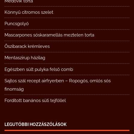
Medovik torta
Könnyű citromos szelet
Puncsgolyó
Mascarpones sóskaramellás meztelen torta
Őszibarack krémleves
Mentaszirup házilag
Egészben sült pulyka felső comb
Sajtos szál recept airfryerben – Ropogós, omlós sós
finomság
Fordított banános süti tejföllel
LEGUTÓBBI HOZZÁSZÓLÁSOK