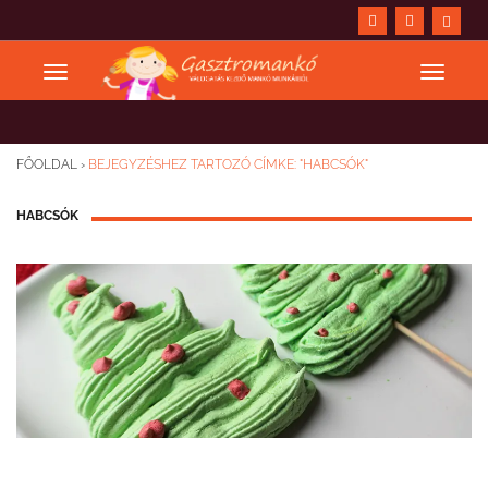
FŐOLDAL
›
BEJEGYZÉSHEZ TARTOZÓ CÍMKE: "HABCSÓK"
HABCSÓK