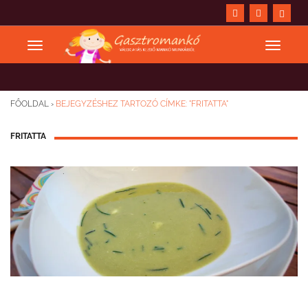
FŐOLDAL
›
BEJEGYZÉSHEZ TARTOZÓ CÍMKE: "FRITATTA"
FRITATTA