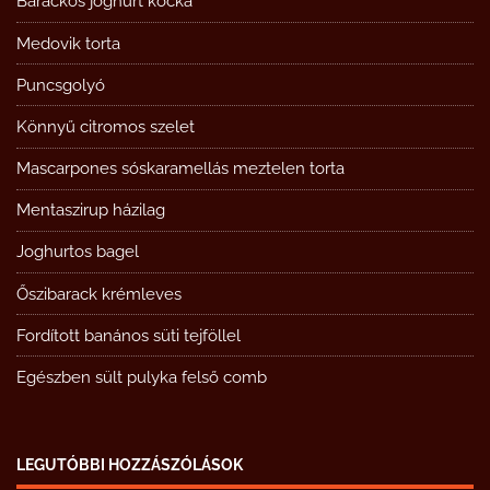
Barackos joghurt kocka
Medovik torta
Puncsgolyó
Könnyű citromos szelet
Mascarpones sóskaramellás meztelen torta
Mentaszirup házilag
Joghurtos bagel
Őszibarack krémleves
Fordított banános süti tejföllel
Egészben sült pulyka felső comb
LEGUTÓBBI HOZZÁSZÓLÁSOK