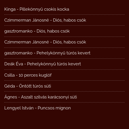
Kinga
-
Pillekönnyű csokis kocka
Czimmerman Jánosné
-
Diós, habos csók
gasztromanko
-
Diós, habos csók
Czimmerman Jánosné
-
Diós, habos csók
gasztromanko
-
Pehelykönnyű túrós kevert
Deák Éva
-
Pehelykönnyű túrós kevert
Csilla
-
10 perces kuglóf
Géda
-
Öntött túrós süti
Ágnes
-
Aszalt szilvás karácsonyi süti
Lengyel István
-
Puncsos mignon