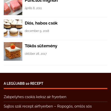
Puncsos mignon
április 8, 2011
Diós, habos csók
december 9, 2018
Tökös sütemény
október 28, 2017
A LEGÚJABB 10 RECEPT
Zabpelyhes csokis keksz air fryerben
Sajtos szál recept airfryerben – Ropogós, omlós sós