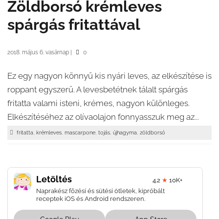
Zöldborsó krémleves
spárgás fritattával
2018. május 6. vasárnap
|
0
Ez egy nagyon könnyű kis nyári leves, az elkészítése is
roppant egyszerű. A levesbetétnek tálalt spárgás
fritatta valami isteni, krémes, nagyon különleges.
Elkészítéséhez az olívaolajon fonnyasszuk meg az...
,
,
,
,
,
fritatta
krémleves
mascarpone
tojás
újhagyma
zöldborsó
Letöltés
4.2
★
10K+
Naprakész főzési és sütési ötletek, kipróbált
receptek iOS és Android rendszeren.