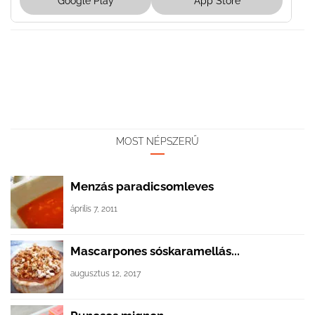
Google Play
App Store
MOST NÉPSZERŰ
Menzás paradicsomleves
április 7, 2011
Mascarpones sóskaramellás...
augusztus 12, 2017