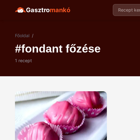
Gasztro
mankó
Recept ker
Főoldal
/
#fondant főzése
1 recept