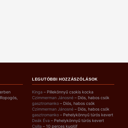
LEGUTÓBBI HOZZÁSZÓLÁSOK
yerben
Kinga
–
Pillekönnyű csokis kocka
– Ropogós,
Czimmerman Jánosné
–
Diós, habos csók
gasztromanko
–
Diós, habos csók
Czimmerman Jánosné
–
Diós, habos csók
gasztromanko
–
Pehelykönnyű túrós kevert
Deák Éva
–
Pehelykönnyű túrós kevert
Csilla
–
10 perces kuglóf