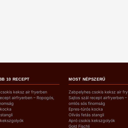
BB 10 RECEPT
MOST NÉPSZERŰ
csokis keksz air fryerben
Zabpelyhes csokis keksz air fr
recept airfryerben – Ropogós,
Sajtos szál recept airfryerben 
inomság
omlós sós finomság
 kocka
Epres-túrós kocka
 stangli
Olívás fetás stangli
 kekszgolyók
Apró csokis kekszgolyók
Gold Fischli