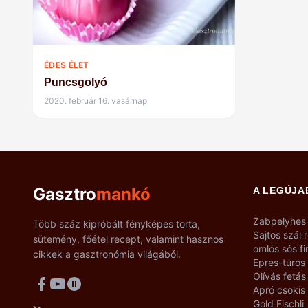
ÉDES ÉLET
Puncsgolyó
2020. február 16. vasárnap
Gasztro
mankó
A LEGÚJA
Zabpelyhes 
Több száz kipróbált fényképes torta,
Sajtos szál 
sütemény, főétel recept, valamint hasznos
omlós sós f
cikkek a gasztronómia világából.
Epres-túrós
Olívás fetás
Apró csokis
Gold Fischli