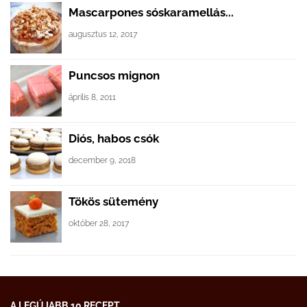
Mascarpones sóskaramellás...
augusztus 12, 2017
Puncsos mignon
április 8, 2011
Diós, habos csók
december 9, 2018
Tökös sütemény
október 28, 2017
A LEGÚJABB 10 RECEPT