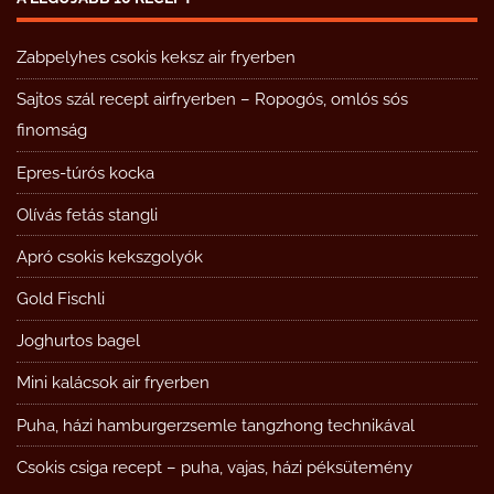
Zabpelyhes csokis keksz air fryerben
Sajtos szál recept airfryerben – Ropogós, omlós sós
finomság
Epres-túrós kocka
Olívás fetás stangli
Apró csokis kekszgolyók
Gold Fischli
Joghurtos bagel
Mini kalácsok air fryerben
Puha, házi hamburgerzsemle tangzhong technikával
Csokis csiga recept – puha, vajas, házi péksütemény