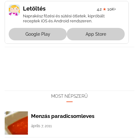
Letöltés
4.2
★
10K+
Naprakész főzési és sütési ötletek, kipróbált
receptek iOS és Android rendszeren.
Google Play
App Store
MOST NÉPSZERŰ
Menzás paradicsomleves
április 7, 2011