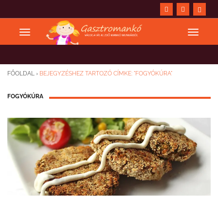
FŐOLDAL
›
BEJEGYZÉSHEZ TARTOZÓ CÍMKE: "FOGYÓKÚRA"
FOGYÓKÚRA