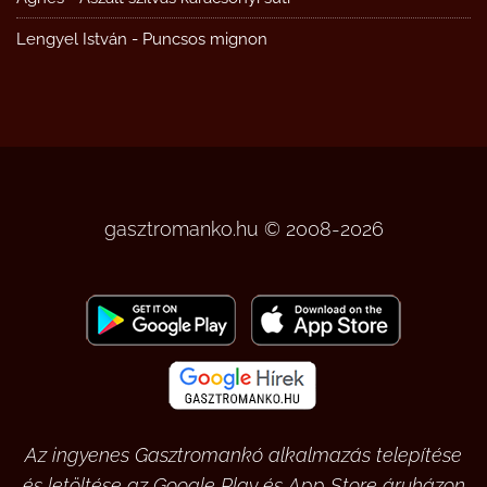
Lengyel István
-
Puncsos mignon
gasztromanko.hu © 2008-2026
Az ingyenes Gasztromankó alkalmazás telepítése
és letöltése az Google Play és App Store áruházon