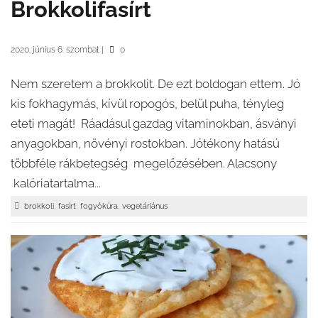
Brokkolifasírt
2020. június 6. szombat
|
0
Nem szeretem a brokkolit. De ezt boldogan ettem. Jó
kis fokhagymás, kívül ropogós, belül puha, tényleg
eteti magát! Ráadásul gazdag vitaminokban, ásványi
anyagokban, növényi rostokban. Jótékony hatású
többféle rákbetegség megelőzésében. Alacsony
kalóriatartalma...
,
,
,
brokkoli
fasírt
fogyókúra
vegetáriánus