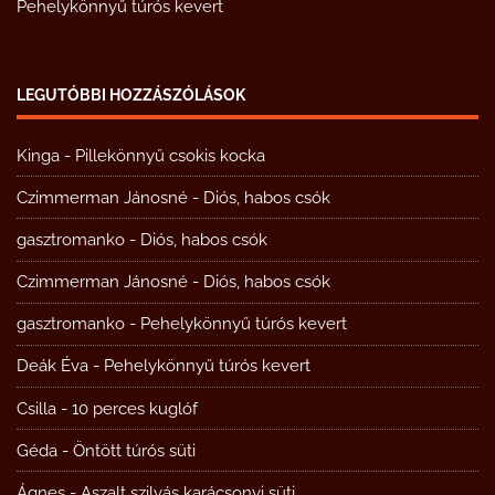
Pehelykönnyű túrós kevert
LEGUTÓBBI HOZZÁSZÓLÁSOK
Kinga
-
Pillekönnyű csokis kocka
Czimmerman Jánosné
-
Diós, habos csók
gasztromanko
-
Diós, habos csók
Czimmerman Jánosné
-
Diós, habos csók
gasztromanko
-
Pehelykönnyű túrós kevert
Deák Éva
-
Pehelykönnyű túrós kevert
Csilla
-
10 perces kuglóf
Géda
-
Öntött túrós süti
Ágnes
-
Aszalt szilvás karácsonyi süti