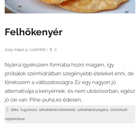
Felhőkenyér
2019. május 9. csütörtök
|
0
Nyárra igyekszem formába hozni magam, így
próbálok szénhidrátban szegényebb ételeket enni, de
törekszem a változatosságra. Ez egy nagyon jó
alternatívája a kenyérnek, és nem utolsósorban, egész
jó íze van. Pihe-puha,és édesen...
,
,
,
,
,
diéta
fogyókúra
széndhidrátcsökkentett
széndhidrátszegény
túrókenyér
vegetáriánus