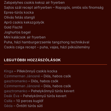
Zabpelyhes csokis keksz air fryerben
Sajtos szál recept airfryerben – Ropogós, omlós sós finomság
Epres-túrós kocka
Olívás fetás stangli
Apró csokis kekszgolyók
Gold Fischli
Joghurtos bagel
Mini kalácsok air fryerben
Puha, házi hamburgerzsemle tangzhong technikával
Csokis csiga recept – puha, vajas, házi péksütemény
LEGUTÓBBI HOZZÁSZÓLÁSOK
Kinga
–
Pillekönnyű csokis kocka
Czimmerman Jánosné
–
Diós, habos csók
gasztromanko
–
Diós, habos csók
Czimmerman Jánosné
–
Diós, habos csók
gasztromanko
–
Pehelykönnyű túrós kevert
Deák Éva
–
Pehelykönnyű túrós kevert
Csilla
–
10 perces kuglóf
Géda
–
Öntött túrós süti