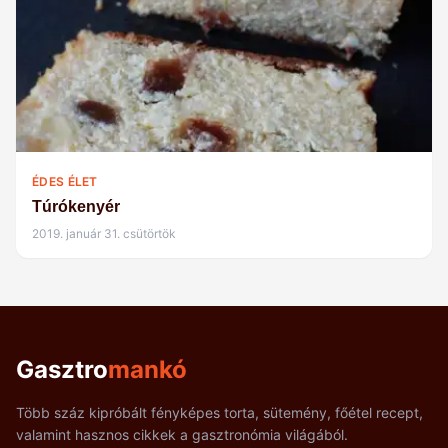
ÉDES ÉLET
Túrókenyér
2019. január 31. csütörtök
Gasztro
mankó
Több száz kipróbált fényképes torta, sütemény, főétel recept,
valamint hasznos cikkek a gasztronómia világából.