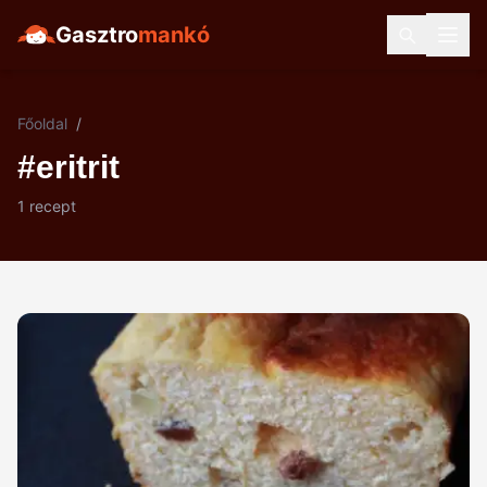
Gasztro
mankó
Főoldal
/
#eritrit
1 recept