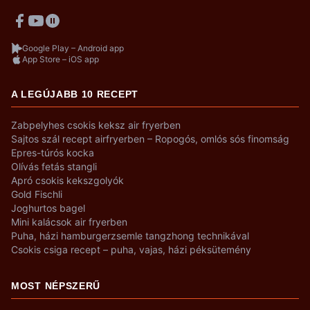
Google Play – Android app
App Store – iOS app
A LEGÚJABB 10 RECEPT
Zabpelyhes csokis keksz air fryerben
Sajtos szál recept airfryerben – Ropogós, omlós sós finomság
Epres-túrós kocka
Olívás fetás stangli
Apró csokis kekszgolyók
Gold Fischli
Joghurtos bagel
Mini kalácsok air fryerben
Puha, házi hamburgerzsemle tangzhong technikával
Csokis csiga recept – puha, vajas, házi péksütemény
MOST NÉPSZERŰ