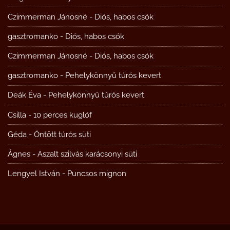
Czimmerman Jánosné
-
Diós, habos csók
gasztromanko
-
Diós, habos csók
Czimmerman Jánosné
-
Diós, habos csók
gasztromanko
-
Pehelykönnyű túrós kevert
Deák Éva
-
Pehelykönnyű túrós kevert
Csilla
-
10 perces kuglóf
Géda
-
Öntött túrós süti
Ágnes
-
Aszalt szilvás karácsonyi süti
Lengyel István
-
Puncsos mignon