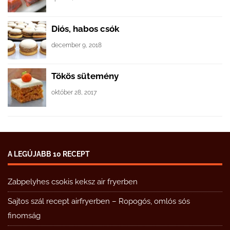
Diós, habos csók
december 9, 2018
Tökös sütemény
október 28, 2017
A LEGÚJABB 10 RECEPT
Zabpelyhes csokis keksz air fryerben
Sajtos szál recept airfryerben – Ropogós, omlós sós
finomság