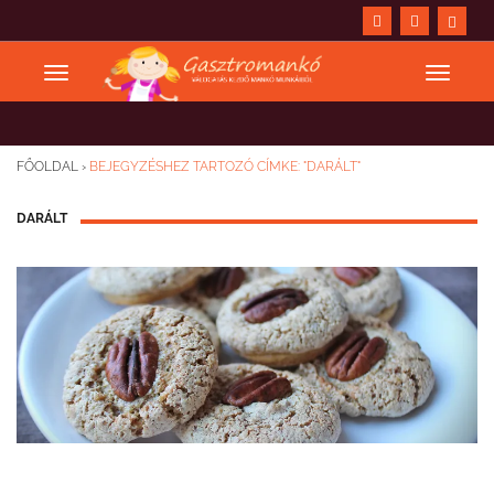
FŐOLDAL
›
BEJEGYZÉSHEZ TARTOZÓ CÍMKE: "DARÁLT"
DARÁLT