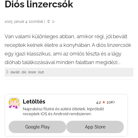
Diós linzercsók
2025. január 4. szombat
|
0
Van valami különleges abban, amikor régi, jól bevált
receptek kelnek életre a konyhában. A diós linzercsók
egy igazi klasszikus, ami az omlós tészta és a lágy
dióhab találkozásával minden falatban megidézi...
,
,
,
darált
dió
linzer
liszt
Letöltés
4.2
★
10K+
Naprakész főzési és sütési ötletek, kipróbált
receptek iOS és Android rendszeren.
Google Play
App Store