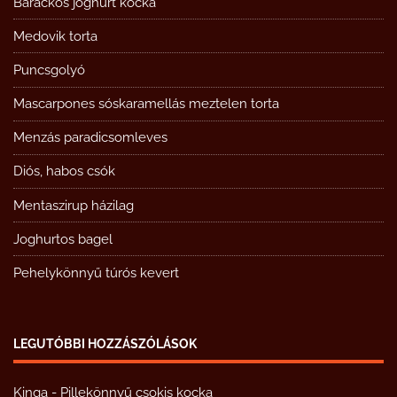
Barackos joghurt kocka
Medovik torta
Puncsgolyó
Mascarpones sóskaramellás meztelen torta
Menzás paradicsomleves
Diós, habos csók
Mentaszirup házilag
Joghurtos bagel
Pehelykönnyű túrós kevert
LEGUTÓBBI HOZZÁSZÓLÁSOK
Kinga
-
Pillekönnyű csokis kocka