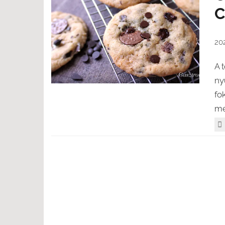
C
202
A 
ny
fo
me