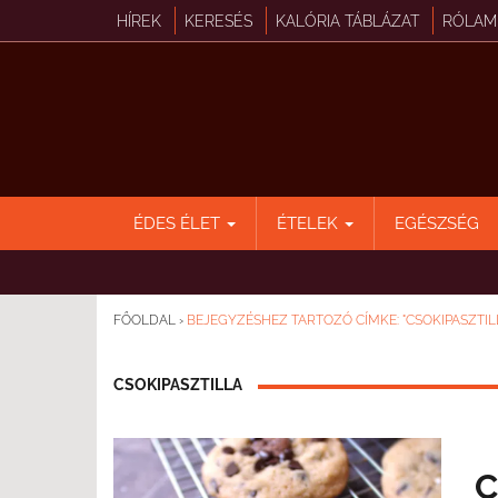
HÍREK
KERESÉS
KALÓRIA TÁBLÁZAT
RÓLAM
ÉDES ÉLET
ÉTELEK
EGÉSZSÉG
FŐOLDAL
›
BEJEGYZÉSHEZ TARTOZÓ CÍMKE: "CSOKIPASZTIL
CSOKIPASZTILLA
C