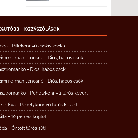
EGUTÓBBI HOZZÁSZÓLÁSOK
inga
-
Pillekönnyű csokis kocka
zimmerman Jánosné
-
Diós, habos csók
asztromanko
-
Diós, habos csók
zimmerman Jánosné
-
Diós, habos csók
asztromanko
-
Pehelykönnyű túrós kevert
eák Éva
-
Pehelykönnyű túrós kevert
illa
-
10 perces kuglóf
éda
-
Öntött túrós süti