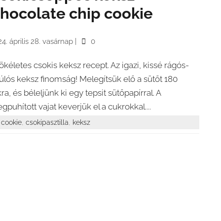
hocolate chip cookie
4. április 28. vasárnap
|
0
tökéletes csokis keksz recept. Az igazi, kissé rágós-
úlós keksz finomság! Melegítsük elő a sütőt 180
kra, és béleljünk ki egy tepsit sütőpapírral. A
gpuhított vajat keverjük el a cukrokkal....
,
,
cookie
csokipasztilla
keksz