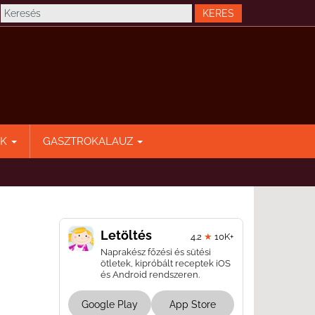
EK
GASZTROKALAUZ
Letöltés
4.2
★
10K+
Naprakész főzési és sütési
ötletek, kipróbált receptek iOS
és Android rendszeren.
Google Play
App Store