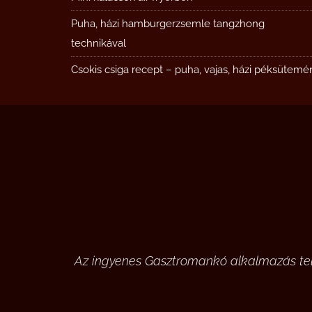
Puha, házi hamburgerzsemle tangzhong
technikával
Csokis csiga recept – puha, vajas, házi péksütemé
Az ingyenes Gasztromankó alkalmazás tele