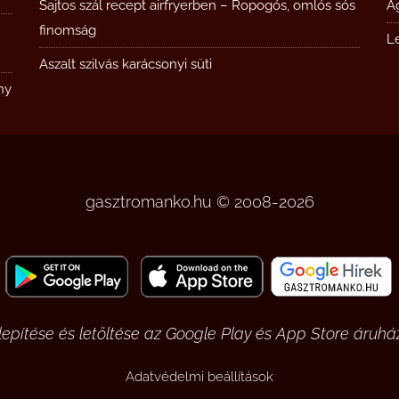
Sajtos szál recept airfryerben – Ropogós, omlós sós
Á
finomság
L
Aszalt szilvás karácsonyi süti
ny
gasztromanko.hu © 2008-2026
pítése és letöltése az Google Play és App Store áruház
Adatvédelmi beállítások