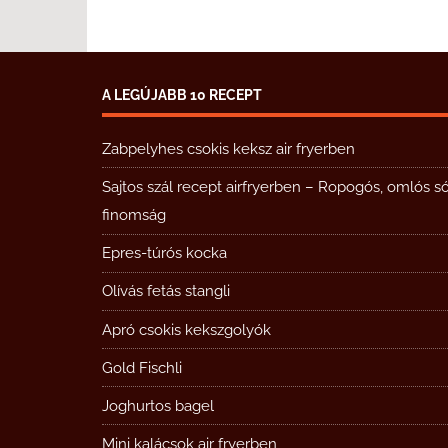
A LEGÚJABB 10 RECEPT
Zabpelyhes csokis keksz air fryerben
Sajtos szál recept airfryerben – Ropogós, omlós s
finomság
Epres-túrós kocka
Olívás fetás stangli
Apró csokis kekszgolyók
Gold Fischli
Joghurtos bagel
Mini kalácsok air fryerben