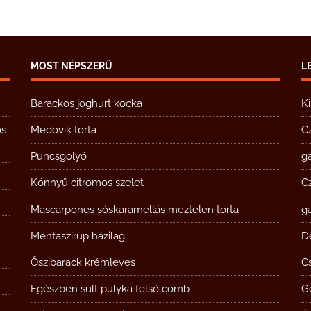
MOST NÉPSZERŰ
L
Barackos joghurt kocka
K
ós
Medovik torta
C
Puncsgolyó
g
Könnyű citromos szelet
C
Mascarpones sóskaramellás meztelen torta
g
Mentaszirup házilag
D
Őszibarack krémleves
Cs
Egészben sült pulyka felső comb
G