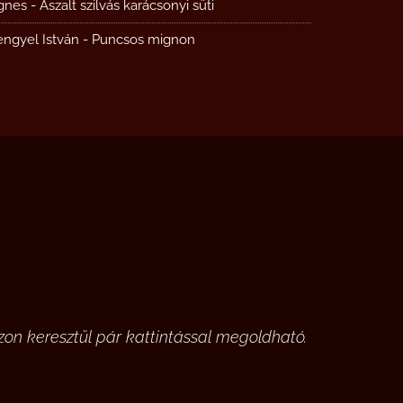
gnes
-
Aszalt szilvás karácsonyi süti
engyel István
-
Puncsos mignon
on keresztül pár kattintással megoldható.