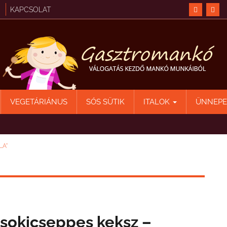
KAPCSOLAT
VEGETÁRIÁNUS
SÓS SÜTIK
ITALOK
ÜNNEP
LA"
sokicseppes keksz –