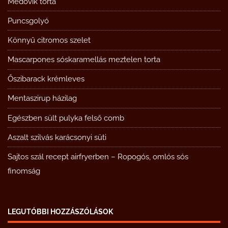
Medovik torta
Puncsgolyó
Könnyű citromos szelet
Mascarpones sóskaramellás meztelen torta
Őszibarack krémleves
Mentaszirup házilag
Egészben sült pulyka felső comb
Aszalt szilvás karácsonyi süti
Sajtos szál recept airfryerben – Ropogós, omlós sós
finomság
LEGUTÓBBI HOZZÁSZÓLÁSOK