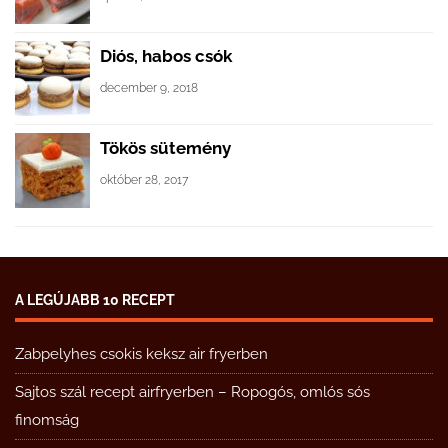
Diós, habos csók
december 9, 2018
Tökös sütemény
október 28, 2017
A LEGÚJABB 10 RECEPT
Zabpelyhes csokis keksz air fryerben
Sajtos szál recept airfryerben – Ropogós, omlós sós
finomság