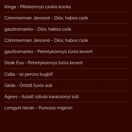
Kinga
-
Pillekönnyű csokis kocka
Czimmerman Jánosné
-
Diós, habos csók
gasztromanko
-
Diós, habos csók
Czimmerman Jánosné
-
Diós, habos csók
gasztromanko
-
Pehelykönnyű túrós kevert
Deák Éva
-
Pehelykönnyű túrós kevert
Csilla
-
10 perces kuglóf
Géda
-
Öntött túrós süti
Ágnes
-
Aszalt szilvás karácsonyi süti
Lengyel István
-
Puncsos mignon