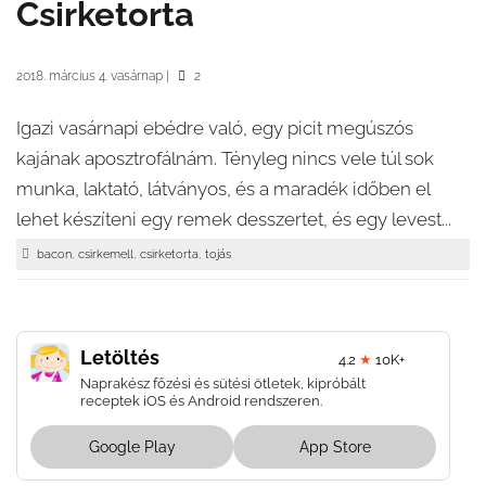
Csirketorta
2018. március 4. vasárnap
|
2
Igazi vasárnapi ebédre való, egy picit megúszós
kajának aposztrofálnám. Tényleg nincs vele túl sok
munka, laktató, látványos, és a maradék időben el
lehet készíteni egy remek desszertet, és egy levest...
,
,
,
bacon
csirkemell
csirketorta
tojás
Letöltés
4.2
★
10K+
Naprakész főzési és sütési ötletek, kipróbált
receptek iOS és Android rendszeren.
Google Play
App Store