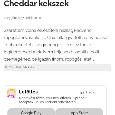
Cheddar kekszek
2023. június 27. kedd
|
0
Szerettem volna elkészíteni házilag kedvenc
ropogtatni valónkat, a Chio által gyártott arany halakat.
Több receptet is végigböngésztem, ez tűnt a
legígéretesebbnek. Nem teljesen hasonlít a bolti
csemegéhez, de igazán finom, ropogós, eteti...
,
,
Chio
Goldfish
keksz
Letöltés
4.2
★
10K+
Naprakész főzési és sütési ötletek, kipróbált
receptek iOS és Android rendszeren.
Google Play
App Store