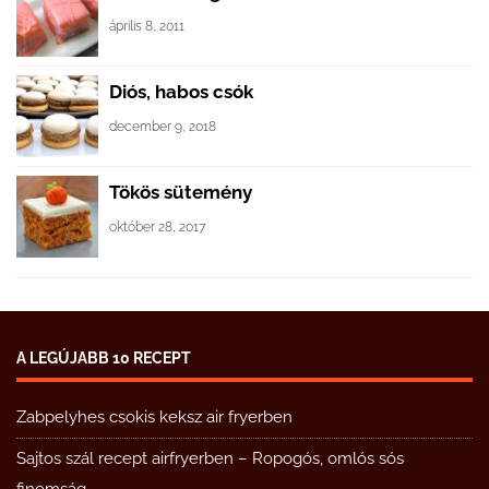
április 8, 2011
Diós, habos csók
december 9, 2018
Tökös sütemény
október 28, 2017
A LEGÚJABB 10 RECEPT
Zabpelyhes csokis keksz air fryerben
Sajtos szál recept airfryerben – Ropogós, omlós sós