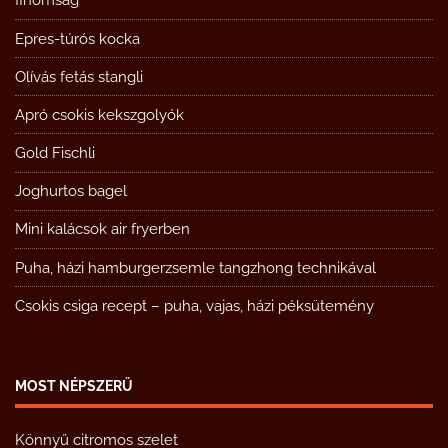
finomság
Epres-túrós kocka
Olívás fetás stangli
Apró csokis kekszgolyók
Gold Fischli
Joghurtos bagel
Mini kalácsok air fryerben
Puha, házi hamburgerzsemle tangzhong technikával
Csokis csiga recept – puha, vajas, házi péksütemény
MOST NÉPSZERŰ
Könnyű citromos szelet