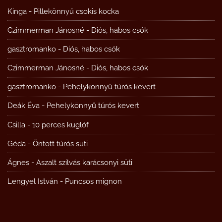
Kinga
-
Pillekönnyű csokis kocka
Czimmerman Jánosné
-
Diós, habos csók
gasztromanko
-
Diós, habos csók
Czimmerman Jánosné
-
Diós, habos csók
gasztromanko
-
Pehelykönnyű túrós kevert
Deák Éva
-
Pehelykönnyű túrós kevert
Csilla
-
10 perces kuglóf
Géda
-
Öntött túrós süti
Ágnes
-
Aszalt szilvás karácsonyi süti
Lengyel István
-
Puncsos mignon